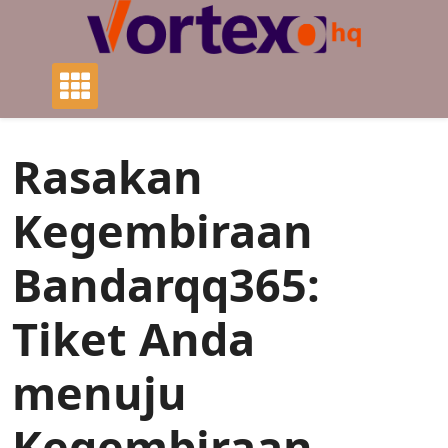
Skip
to
content
Rasakan
Kegembiraan
Bandarqq365:
Tiket Anda
menuju
Kegembiraan