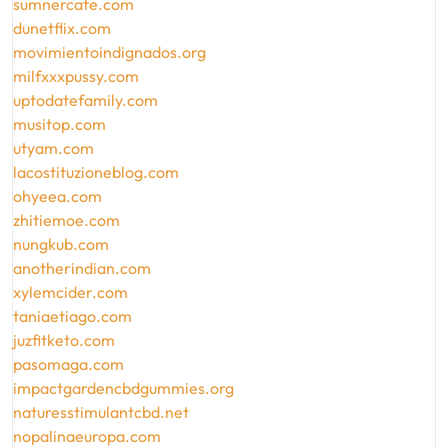
sumnercafe.com
dunetflix.com
movimientoindignados.org
milfxxxpussy.com
uptodatefamily.com
musitop.com
utyam.com
lacostituzioneblog.com
ohyeea.com
zhitiemoe.com
nungkub.com
anotherindian.com
xylemcider.com
taniaetiago.com
juzfitketo.com
pasomaga.com
impactgardencbdgummies.org
naturesstimulantcbd.net
nopalinaeuropa.com