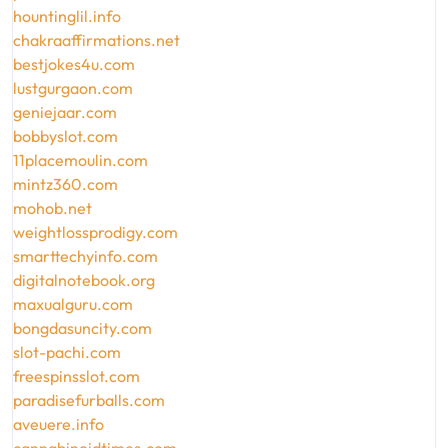
hountinglil.info
chakraaffirmations.net
bestjokes4u.com
lustgurgaon.com
geniejaar.com
bobbyslot.com
11placemoulin.com
mintz360.com
mohob.net
weightlossprodigy.com
smarttechyinfo.com
digitalnotebook.org
maxualguru.com
bongdasuncity.com
slot-pachi.com
freespinsslot.com
paradisefurballs.com
aveuere.info