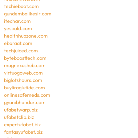
techieboot.com
gundembalikesir.com
itechar.com
yesbold.com
healthhubzone.com
ebaraat.com
techjuiced.com
byteboosttech.com
magnexushub.com
virtuogoweb.com
biglotshours.com
buyliraglutide.com
onlinesafemeds.com
gyanibhandar.com
ufabetwarp.biz
ufabetclip.biz
expertufabet.biz
fantasyufabet.biz