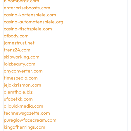
bloombergz.com
enterpriseboosts.com
casino-kartenspiele.com
casino-automatenspiele.org
casino-tischspiele.com
otbody.com
jamestrust.net
trenz24.com
skipworking.com
loizbeauty.com
anyconverter.com
timespedia.com
jejakkrismon.com
diemthole.biz
ufabetkk.com
allquickmedia.com
technewsgazette.com
pureglowfacecream.com
kingofherrings.com