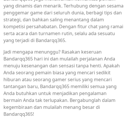
yang dinamis dan menarik. Terhubung dengan sesama
penggemar game dari seluruh dunia, berbagi tips dan
strategi, dan bahkan saling menantang dalam
kompetisi persahabatan. Dengan fitur chat yang ramai
serta acara dan turnamen rutin, selalu ada sesuatu
yang terjadi di Bandarqq365.
Jadi mengapa menunggu? Rasakan keseruan
Bandarqq365 hari ini dan mulailah perjalanan Anda
menuju kesenangan dan sensasi tanpa henti. Apakah
Anda seorang pemain biasa yang mencari sedikit
hiburan atau seorang gamer serius yang mencari
tantangan baru, Bandarqq365 memiliki semua yang
Anda butuhkan untuk menjadikan pengalaman
bermain Anda tak terlupakan. Bergabunglah dalam
kegembiraan dan mulailah menang besar di
Bandarqq365!