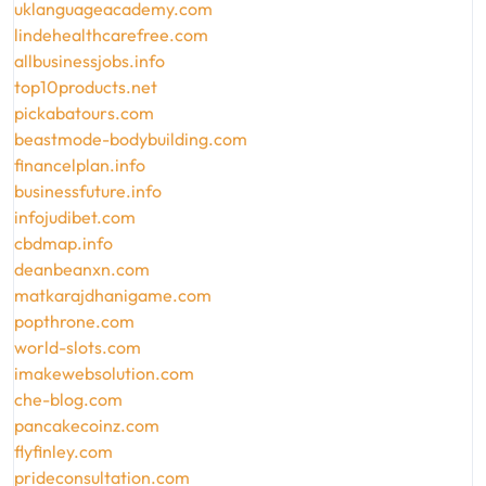
uklanguageacademy.com
lindehealthcarefree.com
allbusinessjobs.info
top10products.net
pickabatours.com
beastmode-bodybuilding.com
financelplan.info
businessfuture.info
infojudibet.com
cbdmap.info
deanbeanxn.com
matkarajdhanigame.com
popthrone.com
world-slots.com
imakewebsolution.com
che-blog.com
pancakecoinz.com
flyfinley.com
prideconsultation.com