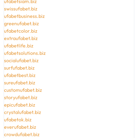
ufabetsiam.biz
swissufabet.biz
ufabetbusiness.biz
greenufabet.biz
ufabetcolor.biz
extraufabet.biz
ufabetlife.biz
ufabetsolutions.biz
socialufabet.biz
surfufabet.biz
ufabetbest.biz
sureufabet.biz
customufabet.biz
storyufabet.biz
epicufabet.biz
crystalufabet.biz
ufabetok.biz
everufabet.biz
crowdufabet.biz