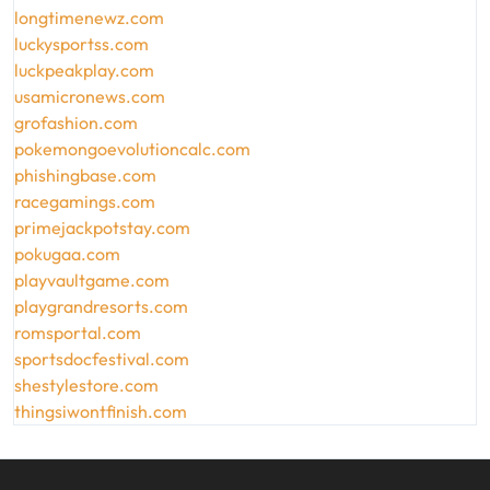
longtimenewz.com
luckysportss.com
luckpeakplay.com
usamicronews.com
grofashion.com
pokemongoevolutioncalc.com
phishingbase.com
racegamings.com
primejackpotstay.com
pokugaa.com
playvaultgame.com
playgrandresorts.com
romsportal.com
sportsdocfestival.com
shestylestore.com
thingsiwontfinish.com