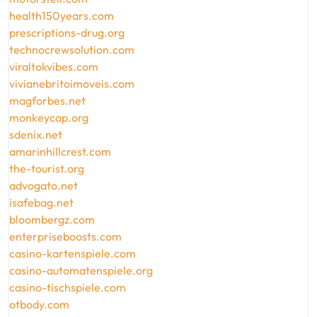
health150years.com
prescriptions-drug.org
technocrewsolution.com
viraltokvibes.com
vivianebritoimoveis.com
magforbes.net
monkeycap.org
sdenix.net
amarinhillcrest.com
the-tourist.org
advogato.net
isafebag.net
bloombergz.com
enterpriseboosts.com
casino-kartenspiele.com
casino-automatenspiele.org
casino-tischspiele.com
otbody.com