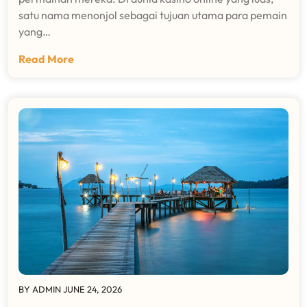
satu nama menonjol sebagai tujuan utama para pemain
yang…
Read More
BY
ADMIN
JUNE 24, 2026