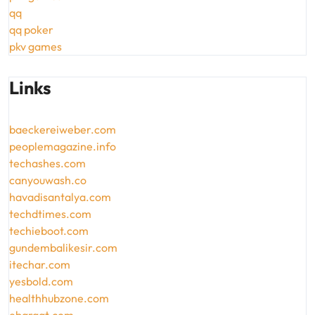
qq
qq poker
pkv games
Links
baeckereiweber.com
peoplemagazine.info
techashes.com
canyouwash.co
havadisantalya.com
techdtimes.com
techieboot.com
gundembalikesir.com
itechar.com
yesbold.com
healthhubzone.com