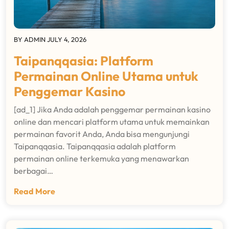
BY
ADMIN
JULY 4, 2026
Taipanqqasia: Platform
Permainan Online Utama untuk
Penggemar Kasino
[ad_1] Jika Anda adalah penggemar permainan kasino
online dan mencari platform utama untuk memainkan
permainan favorit Anda, Anda bisa mengunjungi
Taipanqqasia. Taipanqqasia adalah platform
permainan online terkemuka yang menawarkan
berbagai…
Read More