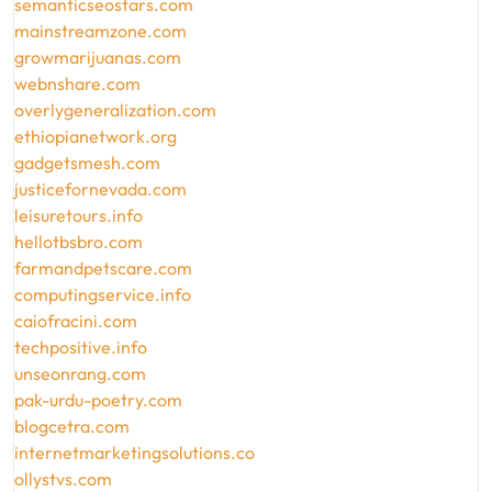
semanticseostars.com
mainstreamzone.com
growmarijuanas.com
webnshare.com
overlygeneralization.com
ethiopianetwork.org
gadgetsmesh.com
justicefornevada.com
leisuretours.info
hellotbsbro.com
farmandpetscare.com
computingservice.info
caiofracini.com
techpositive.info
unseonrang.com
pak-urdu-poetry.com
blogcetra.com
internetmarketingsolutions.co
ollystvs.com