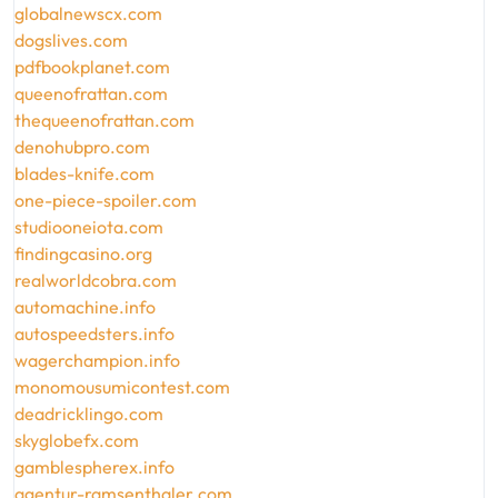
globalnewscx.com
dogslives.com
pdfbookplanet.com
queenofrattan.com
thequeenofrattan.com
denohubpro.com
blades-knife.com
one-piece-spoiler.com
studiooneiota.com
findingcasino.org
realworldcobra.com
automachine.info
autospeedsters.info
wagerchampion.info
monomousumicontest.com
deadricklingo.com
skyglobefx.com
gamblespherex.info
agentur-ramsenthaler.com