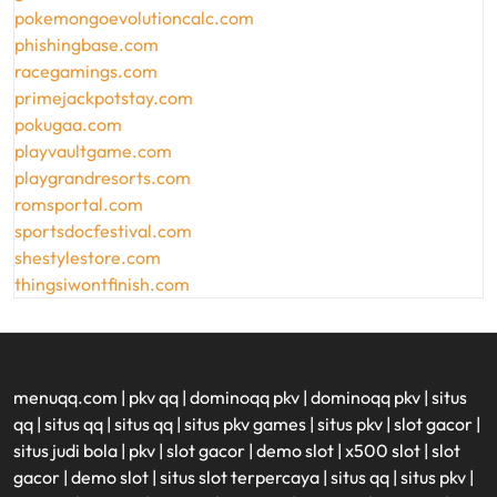
pokemongoevolutioncalc.com
phishingbase.com
racegamings.com
primejackpotstay.com
pokugaa.com
playvaultgame.com
playgrandresorts.com
romsportal.com
sportsdocfestival.com
shestylestore.com
thingsiwontfinish.com
menuqq.com
|
pkv qq
|
dominoqq pkv
|
dominoqq pkv
|
situs
qq
|
situs qq
|
situs qq
|
situs pkv games
|
situs pkv
|
slot gacor
|
situs judi bola
|
pkv
|
slot gacor
|
demo slot
|
x500 slot
|
slot
gacor
|
demo slot
|
situs slot terpercaya
|
situs qq
|
situs pkv
|