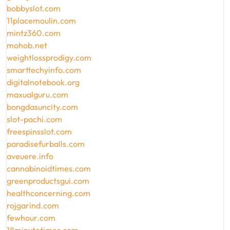
bobbyslot.com
11placemoulin.com
mintz360.com
mohob.net
weightlossprodigy.com
smarttechyinfo.com
digitalnotebook.org
maxualguru.com
bongdasuncity.com
slot-pachi.com
freespinsslot.com
paradisefurballs.com
aveuere.info
cannabinoidtimes.com
greenproductsgui.com
healthconcerning.com
rojgarind.com
fewhour.com