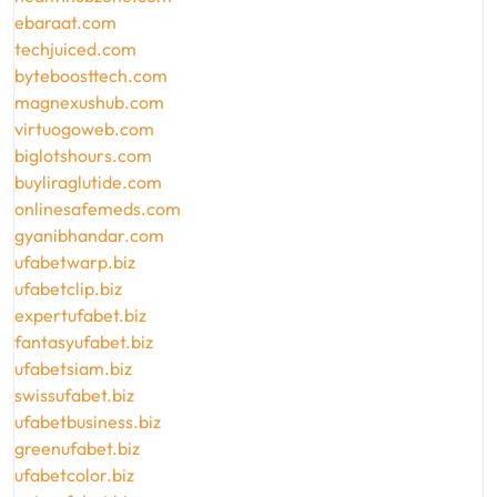
ebaraat.com
techjuiced.com
byteboosttech.com
magnexushub.com
virtuogoweb.com
biglotshours.com
buyliraglutide.com
onlinesafemeds.com
gyanibhandar.com
ufabetwarp.biz
ufabetclip.biz
expertufabet.biz
fantasyufabet.biz
ufabetsiam.biz
swissufabet.biz
ufabetbusiness.biz
greenufabet.biz
ufabetcolor.biz