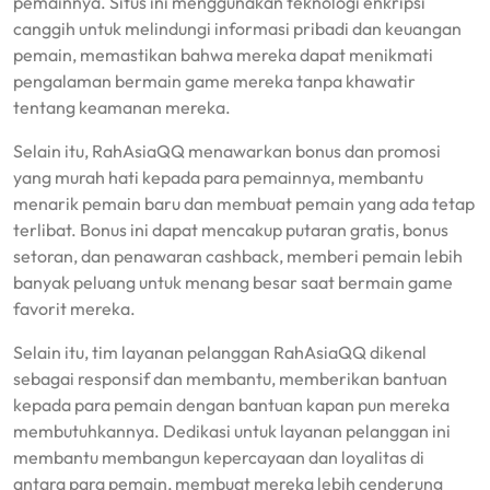
pemainnya. Situs ini menggunakan teknologi enkripsi
canggih untuk melindungi informasi pribadi dan keuangan
pemain, memastikan bahwa mereka dapat menikmati
pengalaman bermain game mereka tanpa khawatir
tentang keamanan mereka.
Selain itu, RahAsiaQQ menawarkan bonus dan promosi
yang murah hati kepada para pemainnya, membantu
menarik pemain baru dan membuat pemain yang ada tetap
terlibat. Bonus ini dapat mencakup putaran gratis, bonus
setoran, dan penawaran cashback, memberi pemain lebih
banyak peluang untuk menang besar saat bermain game
favorit mereka.
Selain itu, tim layanan pelanggan RahAsiaQQ dikenal
sebagai responsif dan membantu, memberikan bantuan
kepada para pemain dengan bantuan kapan pun mereka
membutuhkannya. Dedikasi untuk layanan pelanggan ini
membantu membangun kepercayaan dan loyalitas di
antara para pemain, membuat mereka lebih cenderung