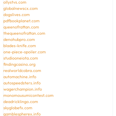
ollystvs.com
globalnewscx.com
dogslives.com
pdfbookplanet.com
queenofrattan.com
thequeenofrattan.com
denohubpro.com
blades-knife.com
one-piece-spoiler.com
studiooneiota.com
findingcasino.org
realworldcobra.com
automachine.info
autospeedsters.info
wagerchampion.info
monomousumicontest.com
deadricklingo.com
skyglobefx.com
gamblespherex.info