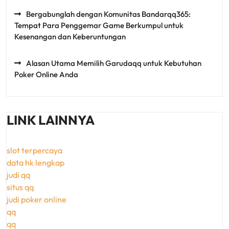
Bergabunglah dengan Komunitas Bandarqq365:
Tempat Para Penggemar Game Berkumpul untuk
Kesenangan dan Keberuntungan
Alasan Utama Memilih Garudaqq untuk Kebutuhan
Poker Online Anda
LINK LAINNYA
slot terpercaya
data hk lengkap
judi qq
situs qq
judi poker online
qq
qq