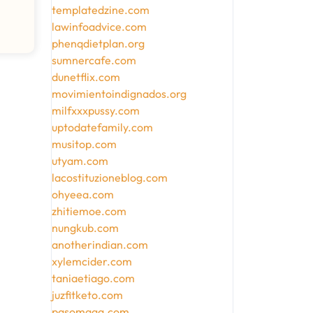
templatedzine.com
lawinfoadvice.com
phenqdietplan.org
sumnercafe.com
dunetflix.com
movimientoindignados.org
milfxxxpussy.com
uptodatefamily.com
musitop.com
utyam.com
lacostituzioneblog.com
ohyeea.com
zhitiemoe.com
nungkub.com
anotherindian.com
xylemcider.com
taniaetiago.com
juzfitketo.com
pasomaga.com