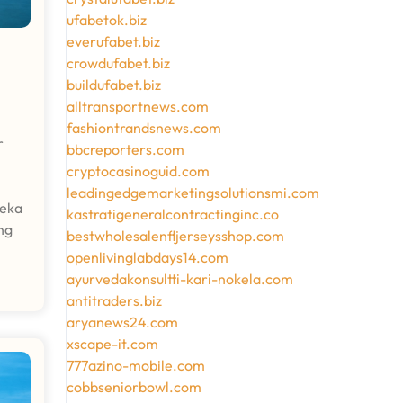
ufabetok.biz
everufabet.biz
crowdufabet.biz
buildufabet.biz
alltransportnews.com
fashiontrandsnews.com
r
bbcreporters.com
cryptocasinoguid.com
leadingedgemarketingsolutionsmi.com
reka
kastratigeneralcontractinginc.co
ng
bestwholesalenfljerseysshop.com
openlivinglabdays14.com
ayurvedakonsultti-kari-nokela.com
antitraders.biz
aryanews24.com
xscape-it.com
777azino-mobile.com
cobbseniorbowl.com