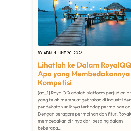
BY
ADMIN
JUNE 20, 2026
Lihatlah ke Dalam RoyalQQ
Apa yang Membedakannya 
Kompetisi
[ad_1] RoyalQQ adalah platform perjudian on
yang telah membuat gebrakan di industri de
pendekatan uniknya terhadap permainan onl
Dengan beragam permainan dan fitur, Roya
membedakan dirinya dari pesaing dalam
beberapa…