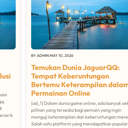
BY
ADMIN
MAY 10, 2026
Temukan Dunia JaguarQQ:
lusi
Tempat Keberuntungan
Bertemu Keterampilan dala
Permainan Online
main
qq.
[ad_1] Dalam dunia game online, ada banyak sek
di
pilihan yang tersedia bagi pemain yang ingin
enarik
menguji keterampilan dan keberuntungan mere
Salah satu platform yang mendapatkan popular