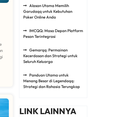
Alasan Utama Memilih
Garudaqq untuk Kebutuhan
Poker Online Anda
IMCQQ: Masa Depan Platform
Pesan Terintegrasi
e
Gemarqq: Permainan
an
Kecerdasan dan Strategi untuk
gi
Seluruh Keluarga
Panduan Utama untuk
Menang Besar di Legendaqq:
Strategi dan Rahasia Terungkap
LINK LAINNYA