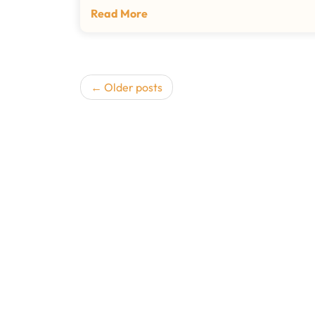
Read More
Posts
Older posts
navigation