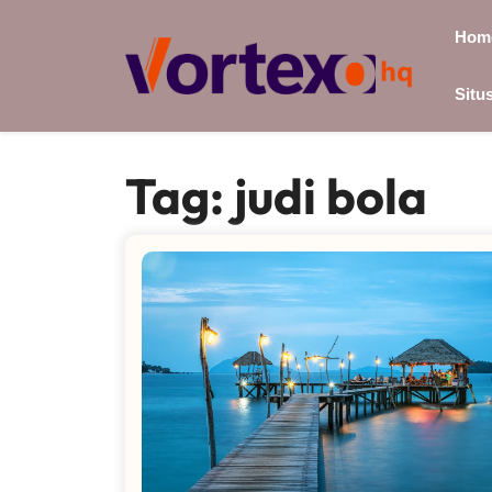
Skip
to
Hom
content
Situ
Tag:
judi bola