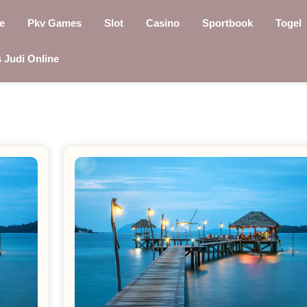
e
Pkv Games
Slot
Casino
Sportbook
Togel
s Judi Online