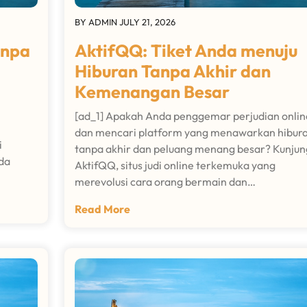
BY
ADMIN
JULY 21, 2026
anpa
AktifQQ: Tiket Anda menuju
Hiburan Tanpa Akhir dan
Kemenangan Besar
[ad_1] Apakah Anda penggemar perjudian onlin
dan mencari platform yang menawarkan hibur
i
tanpa akhir dan peluang menang besar? Kunjun
nda
AktifQQ, situs judi online terkemuka yang
merevolusi cara orang bermain dan…
Read More