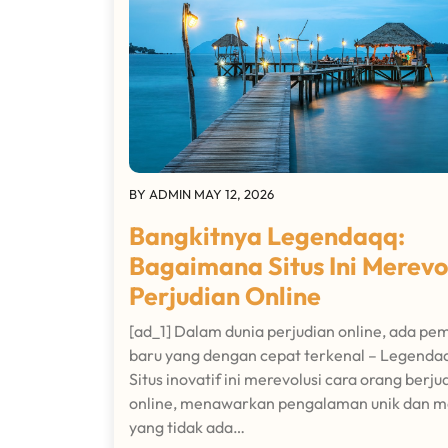
BY
ADMIN
MAY 12, 2026
Bangkitnya Legendaqq:
Bagaimana Situs Ini Merevo
Perjudian Online
[ad_1] Dalam dunia perjudian online, ada pe
baru yang dengan cepat terkenal – Legenda
Situs inovatif ini merevolusi cara orang berju
online, menawarkan pengalaman unik dan m
yang tidak ada…