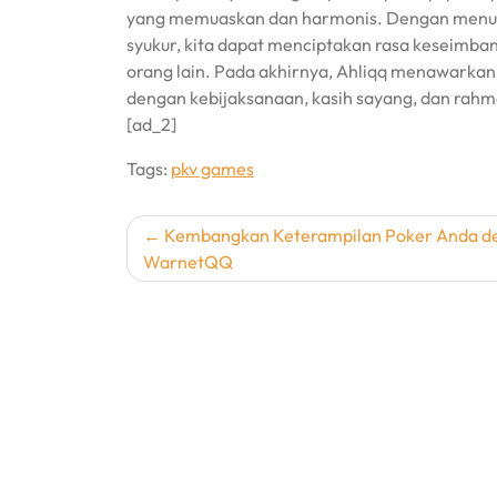
yang memuaskan dan harmonis. Dengan menumbu
syukur, kita dapat menciptakan rasa keseimba
orang lain. Pada akhirnya, Ahliqq menawarkan
dengan kebijaksanaan, kasih sayang, dan rahm
[ad_2]
Tags:
pkv games
Post
Kembangkan Keterampilan Poker Anda d
WarnetQQ
navigation