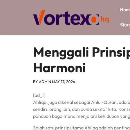
Skip
to
Hom
content
Situ
Menggali Prinsi
Harmoni
BY
ADMIN
MAY 17, 2026
[ad_1]
Ahliqq, juga dikenal sebagai Ahlul-Quran, adala
sendiri, orang lain, dan dunia sekitar kita. K
panduan bagaimana menjalani kehidupan yan
Salah satu prinsip utama Ahliqq adalah penting