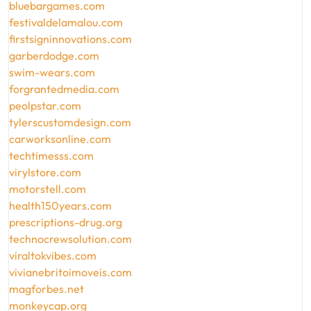
bluebargames.com
festivaldelamalou.com
firstsigninnovations.com
garberdodge.com
swim-wears.com
forgrantedmedia.com
peolpstar.com
tylerscustomdesign.com
carworksonline.com
techtimesss.com
virylstore.com
motorstell.com
health150years.com
prescriptions-drug.org
technocrewsolution.com
viraltokvibes.com
vivianebritoimoveis.com
magforbes.net
monkeycap.org