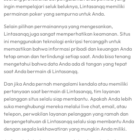
ingin mempelajari seluk beluknya, Lintasanqq memiliki
permainan poker yang sempurna untuk Anda.
Selain pilihan permainannya yang mengesankan,
Lintasanqq juga sangat memperhatikan keamanan. Situs
ini menggunakan teknologi enkripsi tercanggih untuk
memastikan bahwa informasi pribadi dan keuangan Anda
tetap aman dan terlindungi setiap saat. Anda bisa tenang
mengetahui bahwa data Anda ada di tangan yang tepat
saat Anda bermain di Lintasanqq.
Dan jika Anda pernah mengalami kendala atau memiliki
pertanyaan saat bermain di Lintasanqq, tim layanan
pelanggan situs selalu siap membantu. Apakah Anda lebih
suka menghubungi mereka melalui live chat, email, atau
telepon, perwakilan layanan pelanggan yang ramah dan
berpengetahuan di Lintasanqq selalu siap membantu Anda
dengan segala kekhawatiran yang mungkin Anda miliki.