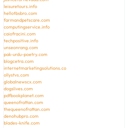
leisuretours.info
hellotbsbro.com
farmandpetscare.com
computingservice.info
caiofracini.com
techpositive.info
unseonrang.com
pak-urdu-poetry.com
blogcetra.com
internetmarketingsolutions.co
ollystvs.com
globalnewscx.com
dogslives.com
pdfbookplanet.com
queenofrattan.com
thequeenofrattan.com
denohubpro.com
blades-knife.com