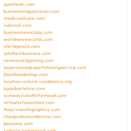
quantenki.com
businessmagazineusa.com
medicwellcare.com
vidsmall.com
businessnews2day.com
worldnewsrecords.com
sterilepro24.com
solidtechbusiness.com
reviewcardgaming.com
experiencedexpertstowingservice.com
blackheadsshop.com
location-voiture-casablanca.org
kpaulbartelme.com
comedyclubofhiltonhead.com
virtualartsassistant.com
theprimeinfographics.com
cheapvaliumordernow.com
beenime.com
sodecia-kemmerich.com