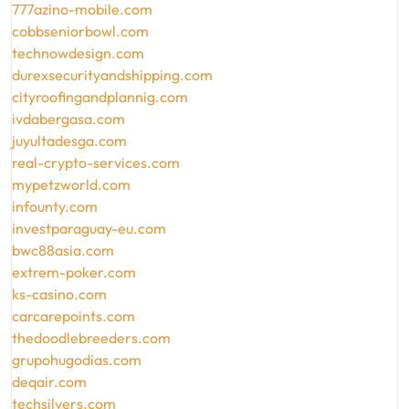
777azino-mobile.com
cobbseniorbowl.com
technowdesign.com
durexsecurityandshipping.com
cityroofingandplannig.com
ivdabergasa.com
juyultadesga.com
real-crypto-services.com
mypetzworld.com
infounty.com
investparaguay-eu.com
bwc88asia.com
extrem-poker.com
ks-casino.com
carcarepoints.com
thedoodlebreeders.com
grupohugodias.com
deqair.com
techsilvers.com