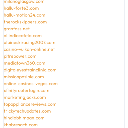
milanoglasgow.com
hallu-forte3.com
hallu-motion24.com
therockskippers.com
granfoss.net
allindiacafela.com
alpineskiracing2007.com
casino-vulkan-online.net
pitrepower.com
mediatown360.com
digitaleyestrainclinic.com
missionposible.com
online-casinos-vegas.com
xfinityrouterlogin.com
marketingjacks.com
topappliancereviews.com
trickytechupdates.com
hindiabhimaan.com
khabresach.com