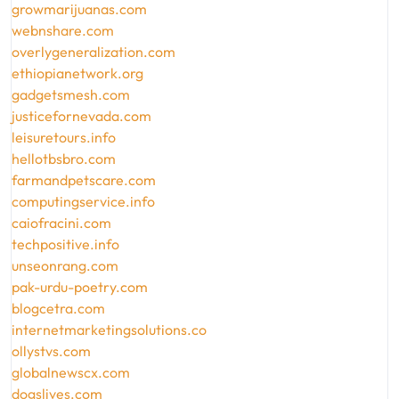
growmarijuanas.com
webnshare.com
overlygeneralization.com
ethiopianetwork.org
gadgetsmesh.com
justicefornevada.com
leisuretours.info
hellotbsbro.com
farmandpetscare.com
computingservice.info
caiofracini.com
techpositive.info
unseonrang.com
pak-urdu-poetry.com
blogcetra.com
internetmarketingsolutions.co
ollystvs.com
globalnewscx.com
dogslives.com