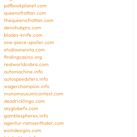
pdfbookplanet.com
queenofrattan.com
thequeenofrattan.com
denohubpro.com
blades-knife.com
one-piece-spoiler.com
studiooneiota.com
findingcasino.org
realworldcobra.com
automachine.info
autospeedsters.info
wagerchampion.info
monomousumicontest.com
deadricklingo.com
skyglobefx.com
gamblespherex.info
agentur-ramsenthaler.com
eomdesigns.com