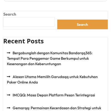
Search
Search
Recent Posts
Bergabunglah dengan Komunitas Bandarqq365:
Tempat Para Penggemar Game Berkumpul untuk
Kesenangan dan Keberuntungan
Alasan Utama Memilih Garudaqq untuk Kebutuhan
Poker Online Anda
IMCQQ: Masa Depan Platform Pesan Terintegrasi
Gemarqq: Permainan Kecerdasan dan Strategi untuk