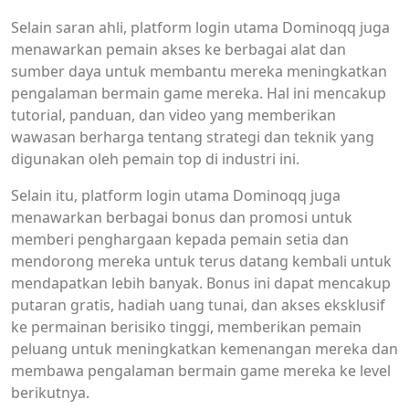
Selain saran ahli, platform login utama Dominoqq juga
menawarkan pemain akses ke berbagai alat dan
sumber daya untuk membantu mereka meningkatkan
pengalaman bermain game mereka. Hal ini mencakup
tutorial, panduan, dan video yang memberikan
wawasan berharga tentang strategi dan teknik yang
digunakan oleh pemain top di industri ini.
Selain itu, platform login utama Dominoqq juga
menawarkan berbagai bonus dan promosi untuk
memberi penghargaan kepada pemain setia dan
mendorong mereka untuk terus datang kembali untuk
mendapatkan lebih banyak. Bonus ini dapat mencakup
putaran gratis, hadiah uang tunai, dan akses eksklusif
ke permainan berisiko tinggi, memberikan pemain
peluang untuk meningkatkan kemenangan mereka dan
membawa pengalaman bermain game mereka ke level
berikutnya.