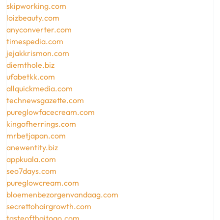
skipworking.com
loizbeauty.com
anyconverter.com
timespedia.com
jejakkrismon.com
diemthole.biz
ufabetkk.com
allquickmedia.com
technewsgazette.com
pureglowfacecream.com
kingofherrings.com
mrbetjapan.com
anewentity.biz
appkuala.com
seo7days.com
pureglowcream.com
bloemenbezorgenvandaag.com
secrettohairgrowth.com
tasteofthaitogo.com