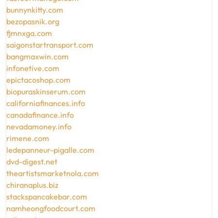
bunnynkitty.com
bezopasnik.org
fjmnxga.com
saigonstartransport.com
bangmaxwin.com
infonetive.com
epictacoshop.com
biopuraskinserum.com
californiafinances.info
canadafinance.info
nevadamoney.info
rimene.com
ledepanneur-pigalle.com
dvd-digest.net
theartistsmarketnola.com
chiranaplus.biz
stackspancakebar.com
namheongfoodcourt.com