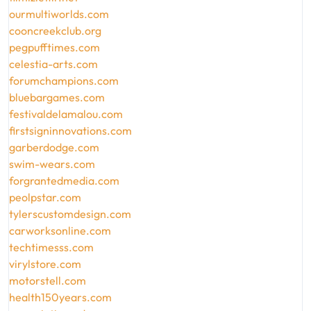
ourmultiworlds.com
cooncreekclub.org
pegpufftimes.com
celestia-arts.com
forumchampions.com
bluebargames.com
festivaldelamalou.com
firstsigninnovations.com
garberdodge.com
swim-wears.com
forgrantedmedia.com
peolpstar.com
tylerscustomdesign.com
carworksonline.com
techtimesss.com
virylstore.com
motorstell.com
health150years.com