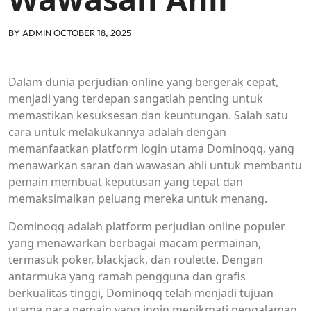
BY
ADMIN
OCTOBER 18, 2025
Dalam dunia perjudian online yang bergerak cepat,
menjadi yang terdepan sangatlah penting untuk
memastikan kesuksesan dan keuntungan. Salah satu
cara untuk melakukannya adalah dengan
memanfaatkan platform login utama Dominoqq, yang
menawarkan saran dan wawasan ahli untuk membantu
pemain membuat keputusan yang tepat dan
memaksimalkan peluang mereka untuk menang.
Dominoqq adalah platform perjudian online populer
yang menawarkan berbagai macam permainan,
termasuk poker, blackjack, dan roulette. Dengan
antarmuka yang ramah pengguna dan grafis
berkualitas tinggi, Dominoqq telah menjadi tujuan
utama para pemain yang ingin menikmati pengalaman