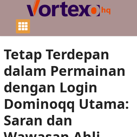
Skip
to
content
Tetap Terdepan
dalam Permainan
dengan Login
Dominoqq Utama:
Saran dan
Wawasan Ahli