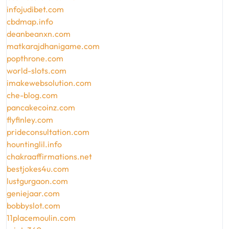
infojudibet.com
cbdmap.info
deanbeanxn.com
matkarajdhanigame.com
popthrone.com
world-slots.com
imakewebsolution.com
che-blog.com
pancakecoinz.com
flyfinley.com
prideconsultation.com
hountinglil.info
chakraaffirmations.net
bestjokes4u.com
lustgurgaon.com
geniejaar.com
bobbyslot.com
11placemoulin.com