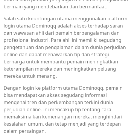
bermain yang mendebarkan dan bermanfaat.
Salah satu keuntungan utama menggunakan platform
login utama Dominoqq adalah akses terhadap saran
dan wawasan ahli dari pemain berpengalaman dan
profesional industri. Para ahli ini memiliki segudang
pengetahuan dan pengalaman dalam dunia perjudian
online dan dapat menawarkan tip dan strategi
berharga untuk membantu pemain meningkatkan
keterampilan mereka dan meningkatkan peluang
mereka untuk menang.
Dengan login ke platform utama Dominoqq, pemain
bisa mendapatkan akses segudang informasi
mengenai tren dan perkembangan terkini dunia
perjudian online. Ini mencakup tip tentang cara
memaksimalkan kemenangan mereka, menghindari
kesalahan umum, dan tetap menjadi yang terdepan
dalam persaingan.