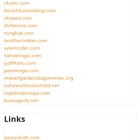
utyam.com
lacostituzioneblog.com
ohyeea.com
zhitiemoe.com
nungkub.com
anotherindian.com
xylemcider.com
taniaetiago.com
juzfitketo.com
pasomaga.com
impactgardencbdgummies.org
naturesstimulantcbd.net
nopalinaeuropa.com
biomagnify.net
Links
saucyukiah.com