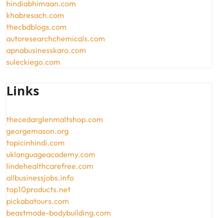
hindiabhimaan.com
khabresach.com
thecbdblogs.com
autoresearchchemicals.com
apnabusinesskaro.com
suleckiego.com
Links
thecedarglenmaltshop.com
georgemason.org
topicinhindi.com
uklanguageacademy.com
lindehealthcarefree.com
allbusinessjobs.info
top10products.net
pickabatours.com
beastmode-bodybuilding.com