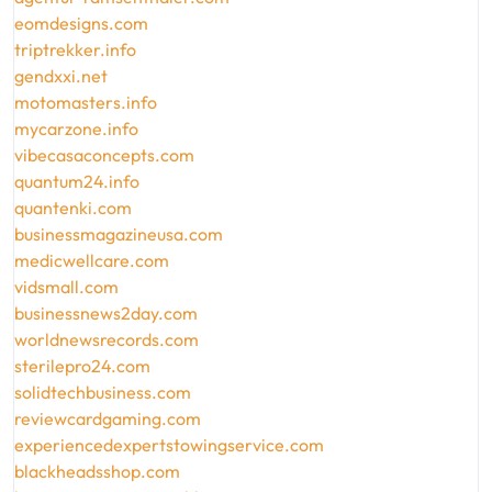
eomdesigns.com
triptrekker.info
gendxxi.net
motomasters.info
mycarzone.info
vibecasaconcepts.com
quantum24.info
quantenki.com
businessmagazineusa.com
medicwellcare.com
vidsmall.com
businessnews2day.com
worldnewsrecords.com
sterilepro24.com
solidtechbusiness.com
reviewcardgaming.com
experiencedexpertstowingservice.com
blackheadsshop.com