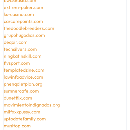
bwc88asia.com
extrem-poker.com
ks-casino.com
carcarepoints.com
thedoodlebreeders.com
grupohugodias.com
deqair.com
techsilvers.com
ningkatinskill.com
fivsport.com
templatedzine.com
lawinfoadvice.com
phenqdietplan.org
sumnercafe.com
dunetflix.com
movimientoindignados.org
milfxxxpussy.com
uptodatefamily.com
musitop.com