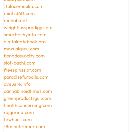
11placemoulin.com
mintz360.com
mohob.net
weightlossprodigy.com
smarttechyinfo.com
digitalnotebook.org
maxualguru.com
bongdasuncity.com
slot-pachi.com
freespinsslot.com
paradisefurballs.com
aveuere.info
cannabinoidtimes.com
greenproductsgui.com
healthconcerning.com
rojgarind.com
fewhour.com
18minutetimer.com