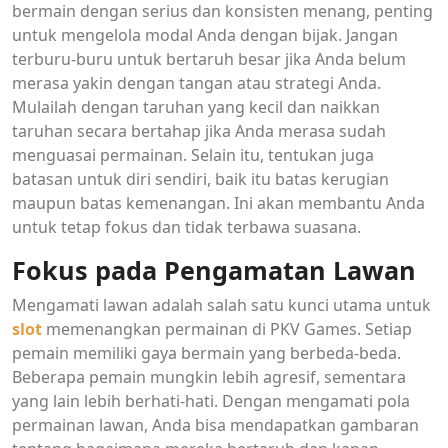
bermain dengan serius dan konsisten menang, penting
untuk mengelola modal Anda dengan bijak. Jangan
terburu-buru untuk bertaruh besar jika Anda belum
merasa yakin dengan tangan atau strategi Anda.
Mulailah dengan taruhan yang kecil dan naikkan
taruhan secara bertahap jika Anda merasa sudah
menguasai permainan. Selain itu, tentukan juga
batasan untuk diri sendiri, baik itu batas kerugian
maupun batas kemenangan. Ini akan membantu Anda
untuk tetap fokus dan tidak terbawa suasana.
Fokus pada Pengamatan Lawan
Mengamati lawan adalah salah satu kunci utama untuk
slot
memenangkan permainan di PKV Games. Setiap
pemain memiliki gaya bermain yang berbeda-beda.
Beberapa pemain mungkin lebih agresif, sementara
yang lain lebih berhati-hati. Dengan mengamati pola
permainan lawan, Anda bisa mendapatkan gambaran