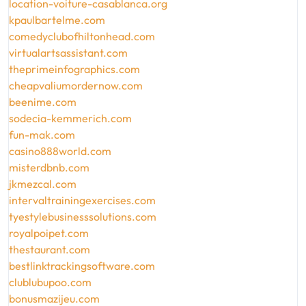
location-voiture-casablanca.org
kpaulbartelme.com
comedyclubofhiltonhead.com
virtualartsassistant.com
theprimeinfographics.com
cheapvaliumordernow.com
beenime.com
sodecia-kemmerich.com
fun-mak.com
casino888world.com
misterdbnb.com
jkmezcal.com
intervaltrainingexercises.com
tyestylebusinesssolutions.com
royalpoipet.com
thestaurant.com
bestlinktrackingsoftware.com
clublubupoo.com
bonusmazijeu.com