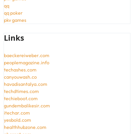
qq
qq poker
pkv games
Links
baeckereiweber.com
peoplemagazine.info
techashes.com
canyouwash.co
havadisantalya.com
techdtimes.com
techieboot.com
gundembalikesir.com
itechar.com
yesbold.com
healthhubzone.com