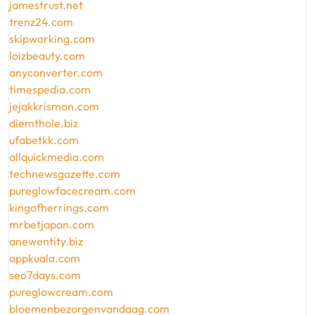
jamestrust.net
trenz24.com
skipworking.com
loizbeauty.com
anyconverter.com
timespedia.com
jejakkrismon.com
diemthole.biz
ufabetkk.com
allquickmedia.com
technewsgazette.com
pureglowfacecream.com
kingofherrings.com
mrbetjapan.com
anewentity.biz
appkuala.com
seo7days.com
pureglowcream.com
bloemenbezorgenvandaag.com