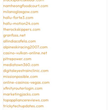
namheongfoodcourt.com
milanoglasgow.com
hallu-forte3.com
hallu-motion24.com
therockskippers.com
granfoss.net
allindiacafela.com
alpineskiracing2007.com
casino-vulkan-online.net
pitrepower.com
mediatown360.com
digitaleyestrainclinic.com
missionposible.com
online-casinos-vegas.com
xfinityrouterlogin.com
marketingjacks.com
topappliancereviews.com
trickytechupdates.com