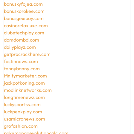
bonuskyfojea.com
bonuskorokee.com
bonusgexipoy.com
casinorelaxluxe.com
clubetechplay.com
domdombd.com
dailyplayz.com
getprocrackhere.com
fastinnews.com
fannybanny.com
ifinitymarketer.com
jackpotkoning.com
modlinknetworks.com
longtimenewz.com
luckysportss.com
luckpeakplay.com
usamicronews.com
grofashion.com
pokemongoevolutioncalc.com