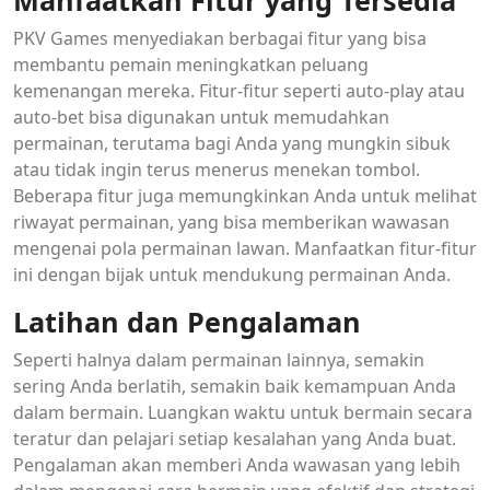
Manfaatkan Fitur yang Tersedia
PKV Games menyediakan berbagai fitur yang bisa
membantu pemain meningkatkan peluang
kemenangan mereka. Fitur-fitur seperti auto-play atau
auto-bet bisa digunakan untuk memudahkan
permainan, terutama bagi Anda yang mungkin sibuk
atau tidak ingin terus menerus menekan tombol.
Beberapa fitur juga memungkinkan Anda untuk melihat
riwayat permainan, yang bisa memberikan wawasan
mengenai pola permainan lawan. Manfaatkan fitur-fitur
ini dengan bijak untuk mendukung permainan Anda.
Latihan dan Pengalaman
Seperti halnya dalam permainan lainnya, semakin
sering Anda berlatih, semakin baik kemampuan Anda
dalam bermain. Luangkan waktu untuk bermain secara
teratur dan pelajari setiap kesalahan yang Anda buat.
Pengalaman akan memberi Anda wawasan yang lebih