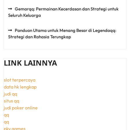
Gemarqq: Permainan Kecerdasan dan Strategi untuk
Seluruh Keluarga
Panduan Utama untuk Menang Besar di Legendaqq:
Strategi dan Rahasia Terungkap
LINK LAINNYA
slot terpercaya
data hk lengkap
judi qq
situs qq
judi poker online
qq
qq
pkv games