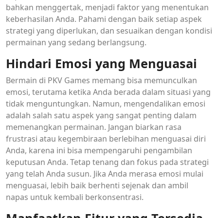
bahkan menggertak, menjadi faktor yang menentukan
keberhasilan Anda. Pahami dengan baik setiap aspek
strategi yang diperlukan, dan sesuaikan dengan kondisi
permainan yang sedang berlangsung.
Hindari Emosi yang Menguasai
Bermain di PKV Games memang bisa memunculkan
emosi, terutama ketika Anda berada dalam situasi yang
tidak menguntungkan. Namun, mengendalikan emosi
adalah salah satu aspek yang sangat penting dalam
memenangkan permainan. Jangan biarkan rasa
frustrasi atau kegembiraan berlebihan menguasai diri
Anda, karena ini bisa mempengaruhi pengambilan
keputusan Anda. Tetap tenang dan fokus pada strategi
yang telah Anda susun. Jika Anda merasa emosi mulai
menguasai, lebih baik berhenti sejenak dan ambil
napas untuk kembali berkonsentrasi.