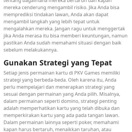
tentang bagaimana mereka bertaruh dan kapan
mereka cenderung mengambil risiko. Jika Anda bisa
memprediksi tindakan lawan, Anda akan dapat
mengambil langkah yang lebih tepat untuk
mengalahkan mereka. Jangan ragu untuk menggertak
jika Anda merasa itu bisa memberi keuntungan, namun
pastikan Anda sudah memahami situasi dengan baik
sebelum melakukannya.
Gunakan Strategi yang Tepat
Setiap jenis permainan kartu di PKV Games memiliki
strategi yang berbeda-beda. Oleh karena itu, Anda
perlu mempelajari dan menerapkan strategi yang
sesuai dengan permainan yang Anda pilih. Misalnya,
dalam permainan seperti domino, strategi penting
adalah memperhatikan kartu yang telah dibuka dan
memperkirakan kartu yang ada pada tangan lawan.
Dalam permainan lainnya seperti poker, memahami
kapan harus bertaruh, menaikkan taruhan, atau