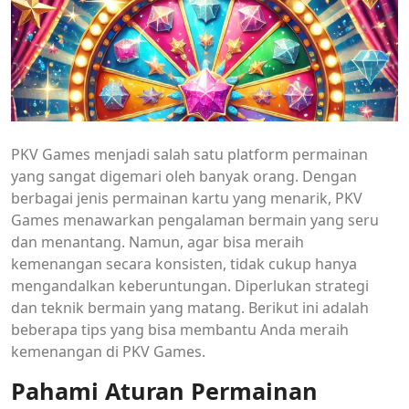
PKV Games menjadi salah satu platform permainan
yang sangat digemari oleh banyak orang. Dengan
berbagai jenis permainan kartu yang menarik, PKV
Games menawarkan pengalaman bermain yang seru
dan menantang. Namun, agar bisa meraih
kemenangan secara konsisten, tidak cukup hanya
mengandalkan keberuntungan. Diperlukan strategi
dan teknik bermain yang matang. Berikut ini adalah
beberapa tips yang bisa membantu Anda meraih
kemenangan di PKV Games.
Pahami Aturan Permainan