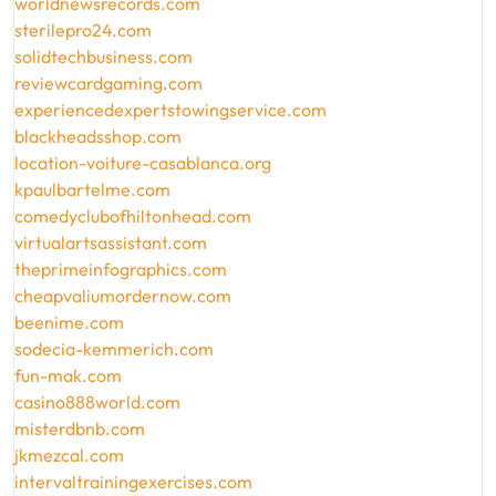
worldnewsrecords.com
sterilepro24.com
solidtechbusiness.com
reviewcardgaming.com
experiencedexpertstowingservice.com
blackheadsshop.com
location-voiture-casablanca.org
kpaulbartelme.com
comedyclubofhiltonhead.com
virtualartsassistant.com
theprimeinfographics.com
cheapvaliumordernow.com
beenime.com
sodecia-kemmerich.com
fun-mak.com
casino888world.com
misterdbnb.com
jkmezcal.com
intervaltrainingexercises.com