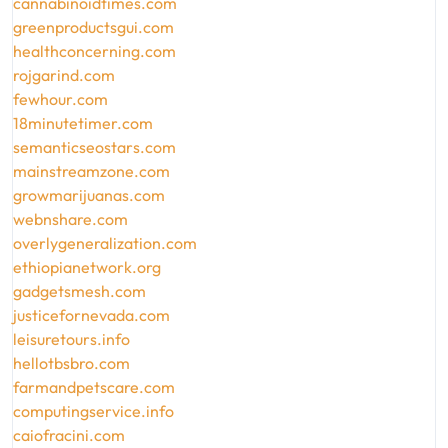
cannabinoidtimes.com
greenproductsgui.com
healthconcerning.com
rojgarind.com
fewhour.com
18minutetimer.com
semanticseostars.com
mainstreamzone.com
growmarijuanas.com
webnshare.com
overlygeneralization.com
ethiopianetwork.org
gadgetsmesh.com
justicefornevada.com
leisuretours.info
hellotbsbro.com
farmandpetscare.com
computingservice.info
caiofracini.com