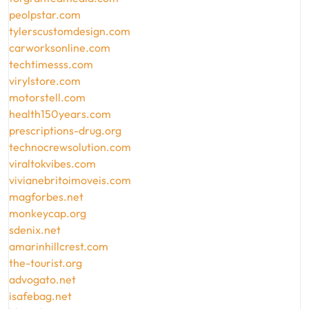
peolpstar.com
tylerscustomdesign.com
carworksonline.com
techtimesss.com
virylstore.com
motorstell.com
health150years.com
prescriptions-drug.org
technocrewsolution.com
viraltokvibes.com
vivianebritoimoveis.com
magforbes.net
monkeycap.org
sdenix.net
amarinhillcrest.com
the-tourist.org
advogato.net
isafebag.net