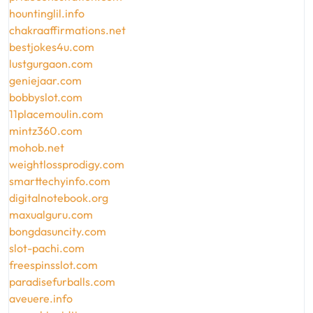
hountinglil.info
chakraaffirmations.net
bestjokes4u.com
lustgurgaon.com
geniejaar.com
bobbyslot.com
11placemoulin.com
mintz360.com
mohob.net
weightlossprodigy.com
smarttechyinfo.com
digitalnotebook.org
maxualguru.com
bongdasuncity.com
slot-pachi.com
freespinsslot.com
paradisefurballs.com
aveuere.info