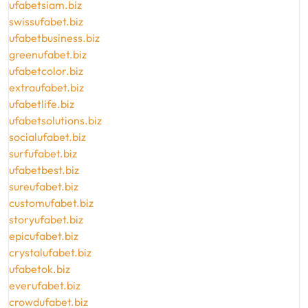
ufabetsiam.biz
swissufabet.biz
ufabetbusiness.biz
greenufabet.biz
ufabetcolor.biz
extraufabet.biz
ufabetlife.biz
ufabetsolutions.biz
socialufabet.biz
surfufabet.biz
ufabetbest.biz
sureufabet.biz
customufabet.biz
storyufabet.biz
epicufabet.biz
crystalufabet.biz
ufabetok.biz
everufabet.biz
crowdufabet.biz