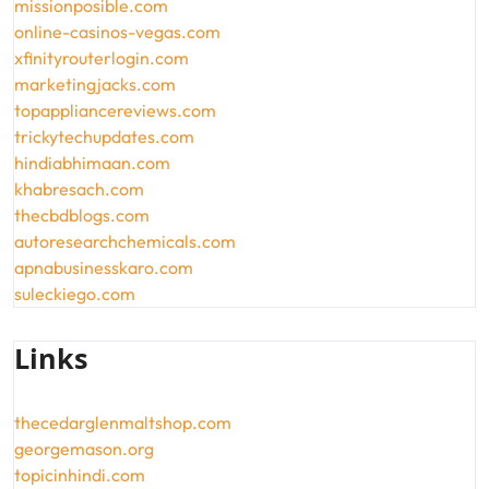
missionposible.com
online-casinos-vegas.com
xfinityrouterlogin.com
marketingjacks.com
topappliancereviews.com
trickytechupdates.com
hindiabhimaan.com
khabresach.com
thecbdblogs.com
autoresearchchemicals.com
apnabusinesskaro.com
suleckiego.com
Links
thecedarglenmaltshop.com
georgemason.org
topicinhindi.com