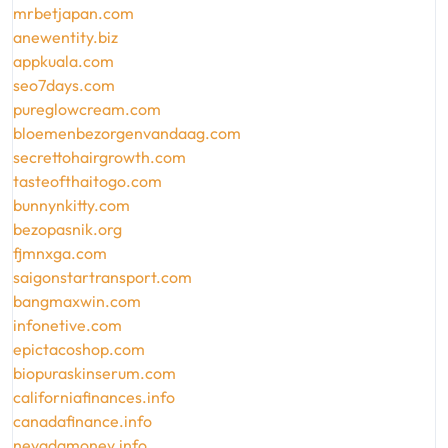
mrbetjapan.com
anewentity.biz
appkuala.com
seo7days.com
pureglowcream.com
bloemenbezorgenvandaag.com
secrettohairgrowth.com
tasteofthaitogo.com
bunnynkitty.com
bezopasnik.org
fjmnxga.com
saigonstartransport.com
bangmaxwin.com
infonetive.com
epictacoshop.com
biopuraskinserum.com
californiafinances.info
canadafinance.info
nevadamoney.info