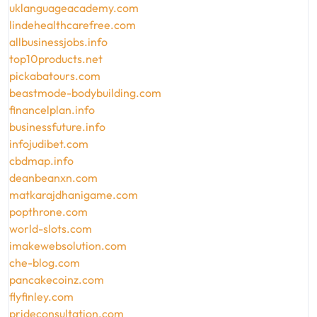
uklanguageacademy.com
lindehealthcarefree.com
allbusinessjobs.info
top10products.net
pickabatours.com
beastmode-bodybuilding.com
financelplan.info
businessfuture.info
infojudibet.com
cbdmap.info
deanbeanxn.com
matkarajdhanigame.com
popthrone.com
world-slots.com
imakewebsolution.com
che-blog.com
pancakecoinz.com
flyfinley.com
prideconsultation.com