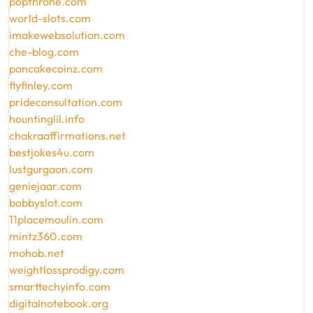
popthrone.com
world-slots.com
imakewebsolution.com
che-blog.com
pancakecoinz.com
flyfinley.com
prideconsultation.com
hountinglil.info
chakraaffirmations.net
bestjokes4u.com
lustgurgaon.com
geniejaar.com
bobbyslot.com
11placemoulin.com
mintz360.com
mohob.net
weightlossprodigy.com
smarttechyinfo.com
digitalnotebook.org