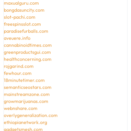
maxualguru.com
bongdasuncity.com
slot-pachi.com
freespinsslot.com
paradisefurballs.com
aveuere.info
cannabinoidtimes.com
greenproductsgui.com
healthconcerning.com
rojgarind.com
fewhour.com
18minutetimer.com
semanticseostars.com
mainstreamzone.com
growmarijuanas.com
webnshare.com
overlygeneralization.com
ethiopianetwork.org
gadgetsmesh.com