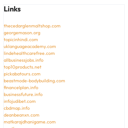
Links
thecedarglenmaltshop.com
georgemason.org
topicinhindi.com
uklanguageacademy.com
lindehealthcarefree.com
allbusinessjobs.info
top10products.net
pickabatours.com
beastmode-bodybuilding.com
financelplan.info
businessfuture.info
infojudibet.com
cbdmap.info
deanbeanxn.com
matkarajdhanigame.com