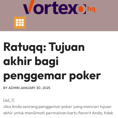
Skip
to
content
Ratuqq: Tujuan
akhir bagi
penggemar poker
BY
ADMIN
JANUARY 30, 2025
[ad_1]
Jika Anda seorang penggemar poker yang mencari tujuan
akhir untuk menikmati permainan kartu favorit Anda, tidak