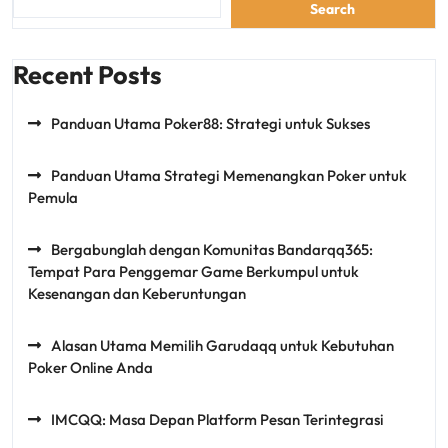
Search
Recent Posts
Panduan Utama Poker88: Strategi untuk Sukses
Panduan Utama Strategi Memenangkan Poker untuk
Pemula
Bergabunglah dengan Komunitas Bandarqq365:
Tempat Para Penggemar Game Berkumpul untuk
Kesenangan dan Keberuntungan
Alasan Utama Memilih Garudaqq untuk Kebutuhan
Poker Online Anda
IMCQQ: Masa Depan Platform Pesan Terintegrasi