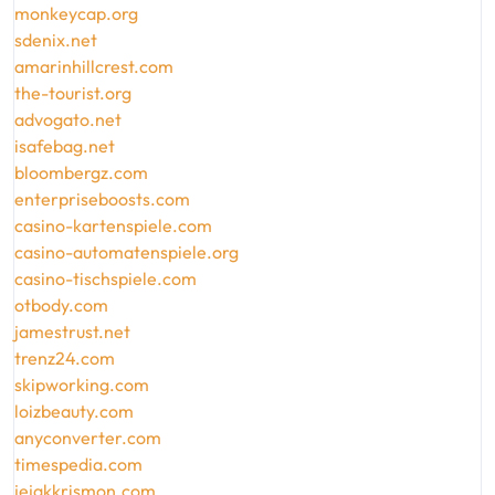
monkeycap.org
sdenix.net
amarinhillcrest.com
the-tourist.org
advogato.net
isafebag.net
bloombergz.com
enterpriseboosts.com
casino-kartenspiele.com
casino-automatenspiele.org
casino-tischspiele.com
otbody.com
jamestrust.net
trenz24.com
skipworking.com
loizbeauty.com
anyconverter.com
timespedia.com
jejakkrismon.com