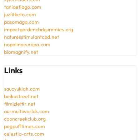
taniaetiago.com
juzfitketo.com
pasomaga.com
impactgardencbdgummies.org
naturesstimulantcbd.net
nopalinaeuropa.com
biomagnify.net
Links
saucyukiah.com
beikastreet.net
filmizlettir.net
ourmultiworlds.com
cooncreekclub.org
pegpufftimes.com
celestia-arts.com