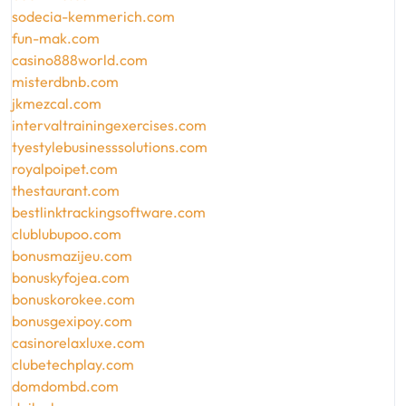
sodecia-kemmerich.com
fun-mak.com
casino888world.com
misterdbnb.com
jkmezcal.com
intervaltrainingexercises.com
tyestylebusinesssolutions.com
royalpoipet.com
thestaurant.com
bestlinktrackingsoftware.com
clublubupoo.com
bonusmazijeu.com
bonuskyfojea.com
bonuskorokee.com
bonusgexipoy.com
casinorelaxluxe.com
clubetechplay.com
domdombd.com