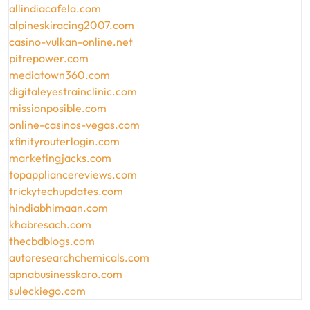
allindiacafela.com
alpineskiracing2007.com
casino-vulkan-online.net
pitrepower.com
mediatown360.com
digitaleyestrainclinic.com
missionposible.com
online-casinos-vegas.com
xfinityrouterlogin.com
marketingjacks.com
topappliancereviews.com
trickytechupdates.com
hindiabhimaan.com
khabresach.com
thecbdblogs.com
autoresearchchemicals.com
apnabusinesskaro.com
suleckiego.com