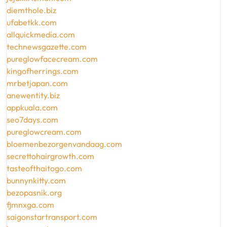
diemthole.biz
ufabetkk.com
allquickmedia.com
technewsgazette.com
pureglowfacecream.com
kingofherrings.com
mrbetjapan.com
anewentity.biz
appkuala.com
seo7days.com
pureglowcream.com
bloemenbezorgenvandaag.com
secrettohairgrowth.com
tasteofthaitogo.com
bunnynkitty.com
bezopasnik.org
fjmnxga.com
saigonstartransport.com