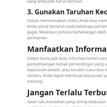
yang Anda pilih harus berhasil.
3. Gunakan Taruhan Kec
Untuk meminimalkan risiko, Anda bisa mem
Anda untuk bertaruh pada beberapa pertand
gagal. Meskipun potensi kemenangan lebih k
permainan.
Manfaatkan Informas
Dalam dunia judi bola, informasi terkini sa
perkembangan terkait pertandingan yang ak
keputusan pelatih, atau kondisi cuaca bis
terbaru, Anda dapat membuat keputusan ya
menang.
Jangan Terlalu Terb
Salah satu kesalahan yang sering dilakukan