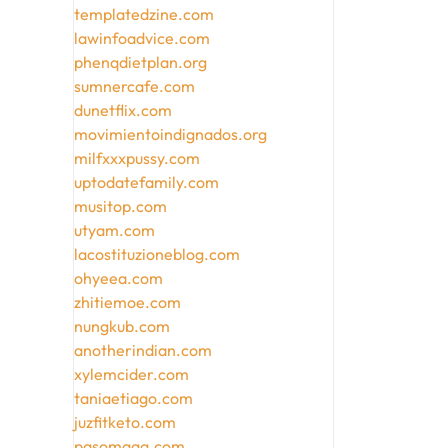
templatedzine.com
lawinfoadvice.com
phenqdietplan.org
sumnercafe.com
dunetflix.com
movimientoindignados.org
milfxxxpussy.com
uptodatefamily.com
musitop.com
utyam.com
lacostituzioneblog.com
ohyeea.com
zhitiemoe.com
nungkub.com
anotherindian.com
xylemcider.com
taniaetiago.com
juzfitketo.com
pasomaga.com