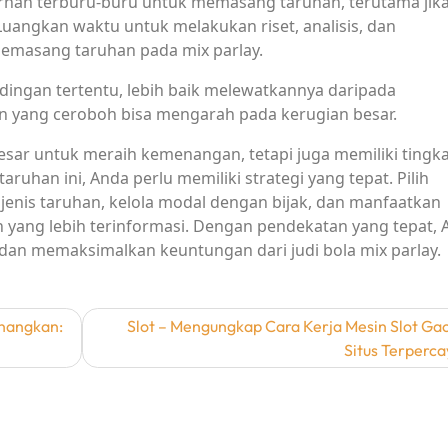
ernah terburu-buru untuk memasang taruhan, terutama jik
uangkan waktu untuk melakukan riset, analisis, dan
emasang taruhan pada mix parlay.
dingan tertentu, lebih baik melewatkannya daripada
n yang ceroboh bisa mengarah pada kerugian besar.
esar untuk meraih kemenangan, tetapi juga memiliki tingk
aruhan ini, Anda perlu memiliki strategi yang tepat. Pilih
i jenis taruhan, kelola modal dengan bijak, dan manfaatkan
 yang lebih terinformasi. Dengan pendekatan yang tepat, 
n memaksimalkan keuntungan dari judi bola mix parlay.
nangkan:
Slot – Mengungkap Cara Kerja Mesin Slot Gac
Situs Terperc