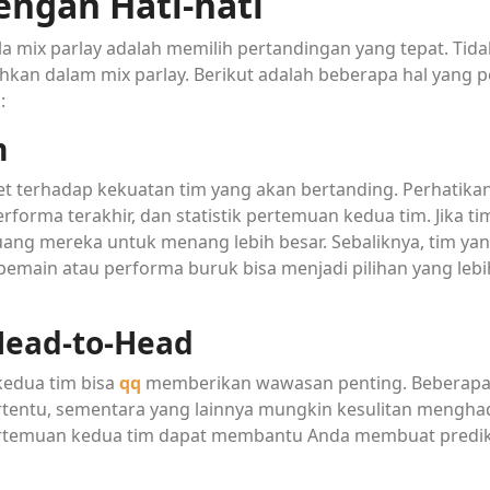
engan Hati-hati
la mix parlay adalah memilih pertandingan yang tepat. Tida
kan dalam mix parlay. Berikut adalah beberapa hal yang p
:
m
et terhadap kekuatan tim yang akan bertanding. Perhatika
performa terakhir, dan statistik pertemuan kedua tim. Jika ti
uang mereka untuk menang lebih besar. Sebaliknya, tim ya
emain atau performa buruk bisa menjadi pilihan yang lebi
 Head-to-Head
 kedua tim bisa
qq
memberikan wawasan penting. Beberapa
ertentu, sementara yang lainnya mungkin kesulitan mengha
pertemuan kedua tim dapat membantu Anda membuat predik