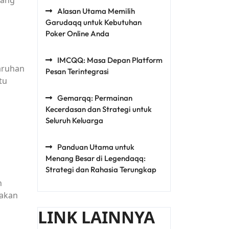
tang
Alasan Utama Memilih
Garudaqq untuk Kebutuhan
Poker Online Anda
IMCQQ: Masa Depan Platform
aruhan
Pesan Terintegrasi
tu
Gemarqq: Permainan
Kecerdasan dan Strategi untuk
Seluruh Keluarga
Panduan Utama untuk
Menang Besar di Legendaqq:
Strategi dan Rahasia Terungkap
n
 akan
LINK LAINNYA