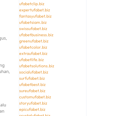
ufabetclip.biz
expertufabet.biz
fantasyufabet.biz
ufabetsiam.biz
swissufabet.biz
.
ufabetbusiness.biz
gus,
greenufabet.biz
ufabetcolor.biz
extraufabet.biz
ufabetlife.biz
ang
ufabetsolutions.biz
uhan,
socialufabet.biz
surfufabet.biz
ufabetbest.biz
sureufabet.biz
customufabet.biz
storyufabet.biz
lalu
epicufabet.biz
gan
crystalufabet.biz