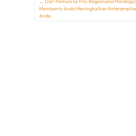
Post
Dari Pemula ke Pro: Bagaimana Murahqq
Membantu Anda Meningkatkan Keterampila
navigation
Anda