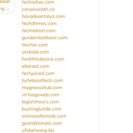
dalah
techashes.com
ng
canyouwash.co
havadisantalya.com
techdtimes.com
techieboot.com
gundembalikesir.com
itechar.com
yesbold.com
healthhubzone.com
ebaraat.com
techjuiced.com
byteboosttech.com
magnexushub.com
virtuogoweb.com
biglotshours.com
buyliraglutide.com
onlinesafemeds.com
gyanibhandar.com
ufabetwarp.biz