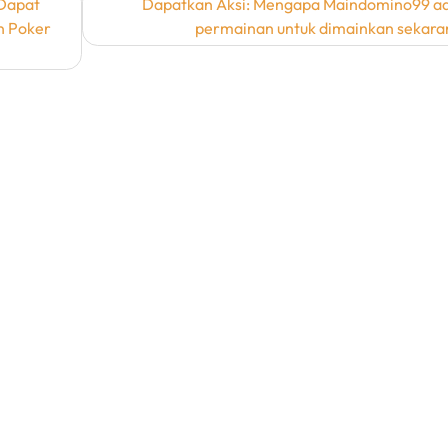
 Dapat
Dapatkan Aksi: Mengapa Maindomino99 a
n Poker
permainan untuk dimainkan sekara