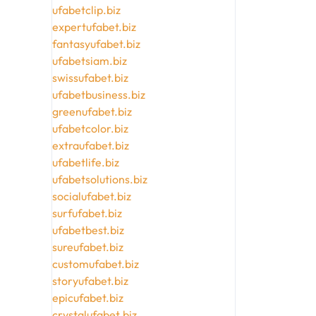
ufabetclip.biz
expertufabet.biz
fantasyufabet.biz
ufabetsiam.biz
swissufabet.biz
ufabetbusiness.biz
greenufabet.biz
ufabetcolor.biz
extraufabet.biz
ufabetlife.biz
ufabetsolutions.biz
socialufabet.biz
surfufabet.biz
ufabetbest.biz
sureufabet.biz
customufabet.biz
storyufabet.biz
epicufabet.biz
crystalufabet.biz