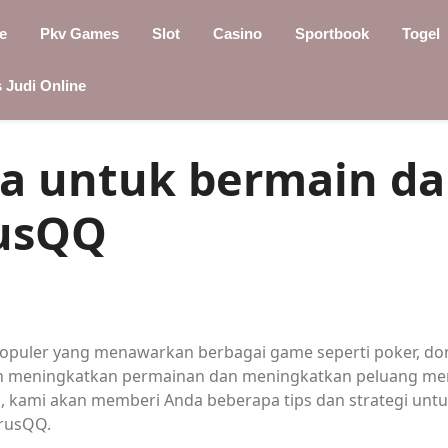
e
Pkv Games
Slot
Casino
Sportbook
Togel
s Judi Online
a untuk bermain d
rusQQ
populer yang menawarkan berbagai game seperti poker, do
ngin meningkatkan permainan dan meningkatkan peluang me
i, kami akan memberi Anda beberapa tips dan strategi unt
rusQQ.