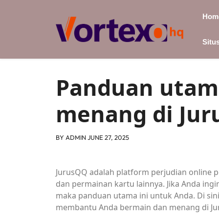
Skip
to
Hom
content
Situ
Panduan utam
menang di Ju
BY
ADMIN
JUNE 27, 2025
JurusQQ adalah platform perjudian online 
dan permainan kartu lainnya. Jika Anda i
maka panduan utama ini untuk Anda. Di sin
membantu Anda bermain dan menang di Ju