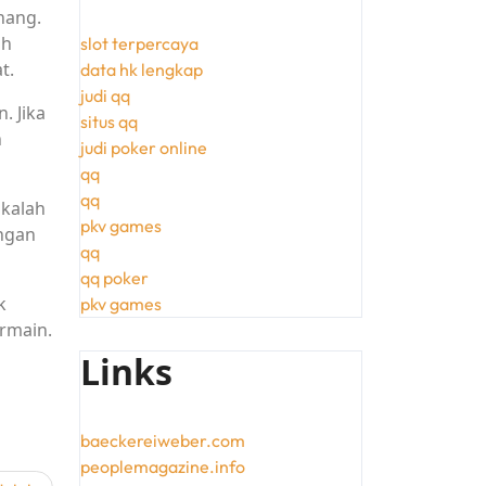
nang.
uh
slot terpercaya
t.
data hk lengkap
judi qq
. Jika
situs qq
n
judi poker online
qq
qq
 kalah
pkv games
angan
qq
qq poker
k
pkv games
ermain.
Links
baeckereiweber.com
peoplemagazine.info