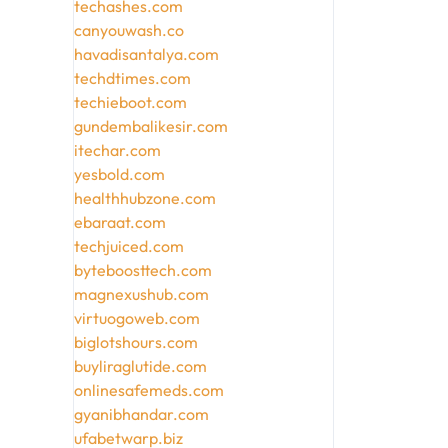
techashes.com
canyouwash.co
havadisantalya.com
techdtimes.com
techieboot.com
gundembalikesir.com
itechar.com
yesbold.com
healthhubzone.com
ebaraat.com
techjuiced.com
byteboosttech.com
magnexushub.com
virtuogoweb.com
biglotshours.com
buyliraglutide.com
onlinesafemeds.com
gyanibhandar.com
ufabetwarp.biz