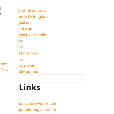
g
slot terpercaya
ng
data hk lengkap
judi qq
situs qq
judi poker online
qq
qq
pkv games
qq
 game
qq poker
QQ
pkv games
Links
baeckereiweber.com
peoplemagazine.info