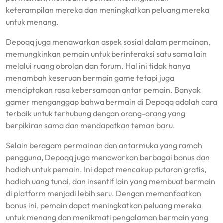
keterampilan mereka dan meningkatkan peluang mereka
untuk menang.
Depoqq juga menawarkan aspek sosial dalam permainan,
memungkinkan pemain untuk berinteraksi satu sama lain
melalui ruang obrolan dan forum. Hal ini tidak hanya
menambah keseruan bermain game tetapi juga
menciptakan rasa kebersamaan antar pemain. Banyak
gamer menganggap bahwa bermain di Depoqq adalah cara
terbaik untuk terhubung dengan orang-orang yang
berpikiran sama dan mendapatkan teman baru.
Selain beragam permainan dan antarmuka yang ramah
pengguna, Depoqq juga menawarkan berbagai bonus dan
hadiah untuk pemain. Ini dapat mencakup putaran gratis,
hadiah uang tunai, dan insentif lain yang membuat bermain
di platform menjadi lebih seru. Dengan memanfaatkan
bonus ini, pemain dapat meningkatkan peluang mereka
untuk menang dan menikmati pengalaman bermain yang