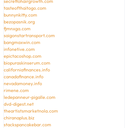
secrettohairgrowth.com
tasteofthaitogo.com
bunnynkitty.com
bezopasnik.org
fjmnxga.com
saigonstartransport.com
bangmaxwin.com
infonetive.com
epictacoshop.com
biopuraskinserum.com
californiafinances.info
canadafinance.info
nevadamoney.info
rimene.com
ledepanneur-pigalle.com
dvd-digest.net
theartistsmarketnola.com
chiranaplus.biz
stackspancakebar.com