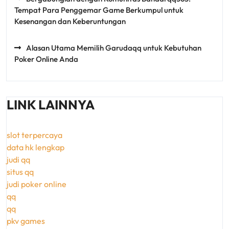
Tempat Para Penggemar Game Berkumpul untuk
Kesenangan dan Keberuntungan
Alasan Utama Memilih Garudaqq untuk Kebutuhan
Poker Online Anda
LINK LAINNYA
slot terpercaya
data hk lengkap
judi qq
situs qq
judi poker online
qq
qq
pkv games