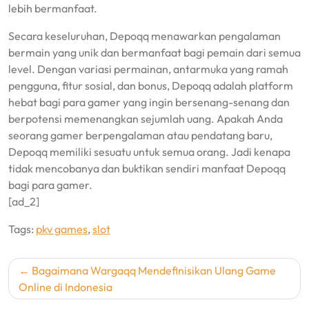
lebih bermanfaat.
Secara keseluruhan, Depoqq menawarkan pengalaman
bermain yang unik dan bermanfaat bagi pemain dari semua
level. Dengan variasi permainan, antarmuka yang ramah
pengguna, fitur sosial, dan bonus, Depoqq adalah platform
hebat bagi para gamer yang ingin bersenang-senang dan
berpotensi memenangkan sejumlah uang. Apakah Anda
seorang gamer berpengalaman atau pendatang baru,
Depoqq memiliki sesuatu untuk semua orang. Jadi kenapa
tidak mencobanya dan buktikan sendiri manfaat Depoqq
bagi para gamer.
[ad_2]
Tags:
pkv games
,
slot
Post
Bagaimana Wargaqq Mendefinisikan Ulang Game
navigation
Online di Indonesia