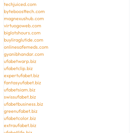
techjuiced.com
byteboosttech.com
magnexushub.com
virtuogoweb.com
biglotshours.com
buyliraglutide.com
onlinesafemeds.com
gyanibhandar.com
ufabetwarp.biz
ufabetclip.biz
expertufabet.biz
fantasyufabet.biz
ufabetsiam.biz
swissufabet.biz
ufabetbusiness.biz
greenufabet.biz
ufabetcolor.biz
extraufabet.biz
ufabetlife.biz