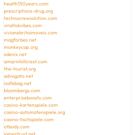
health150years.com
prescriptions-drug.org
technocrewsolution.com
viraltokvibes.com
vivianebritoimoveis.com
magforbes.net
monkeycap.org
sdenix.net
amarinhillcrest.com
the-tourist.org
advogato.net
isafebag.net
bloombergz.com
enterpriseboosts.com
casino-kartenspiele.com
casino-automatenspiele.org
casino-tischspiele.com
otbody.com
jamestrust.net