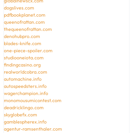
globalnewscx.com
dogslives.com
pdfbookplanet.com
queenofrattan.com
thequeenofrattan.com
denohubpro.com
blades-knife.com
one-piece-spoiler.com
studiooneiota.com
findingcasino.org
realworldcobra.com
automachine.info
autospeedsters.info
wagerchampion.info
monomousumicontest.com
deadricklingo.com
skyglobefx.com
gamblespherex.info
agentur-ramsenthaler.com