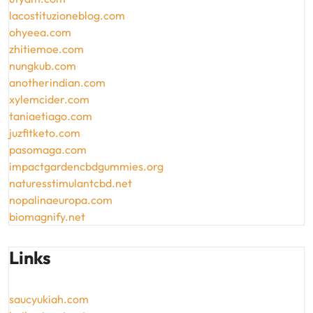
lacostituzioneblog.com
ohyeea.com
zhitiemoe.com
nungkub.com
anotherindian.com
xylemcider.com
taniaetiago.com
juzfitketo.com
pasomaga.com
impactgardencbdgummies.org
naturesstimulantcbd.net
nopalinaeuropa.com
biomagnify.net
Links
saucyukiah.com