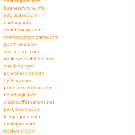
financelplan.info
businessfuture.info
infojudibet.com
cbdmap.info
deanbeanxn.com
matkarajdhanigame.com
popthrone.com
world-slots.com
imakewebsolution.com
che-blog.com
pancakecoinz.com
flyfinley.com
prideconsultation.com
hountinglil.info
chakraaffirmations.net
bestjokes4u.com
lustgurgaon.com
geniejaar.com
bobbyslot.com