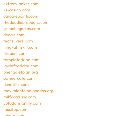
extrem-poker.com
ks-casino.com
carcarepoints.com
thedoodlebreeders.com
grupohugodias.com
deqair.com
techsilvers.com
ningkatinskill.com
fivsport.com
templatedzine.com
lawinfoadvice.com
phenqdietplan.org
sumnercafe.com
dunetflix.com
movimientoindignados.org
milfxxxpussy.com
uptodatefamily.com
musitop.com
utyam.com