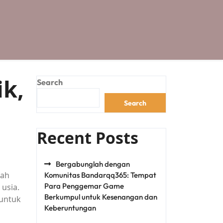
ik,
Search
Search
Recent Posts
Bergabunglah dengan
lah
Komunitas Bandarqq365: Tempat
Para Penggemar Game
usia.
Berkumpul untuk Kesenangan dan
 untuk
Keberuntungan