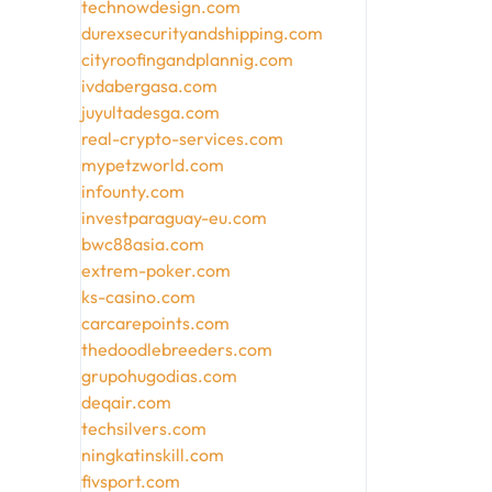
technowdesign.com
durexsecurityandshipping.com
cityroofingandplannig.com
ivdabergasa.com
juyultadesga.com
real-crypto-services.com
mypetzworld.com
infounty.com
investparaguay-eu.com
bwc88asia.com
extrem-poker.com
ks-casino.com
carcarepoints.com
thedoodlebreeders.com
grupohugodias.com
deqair.com
techsilvers.com
ningkatinskill.com
fivsport.com