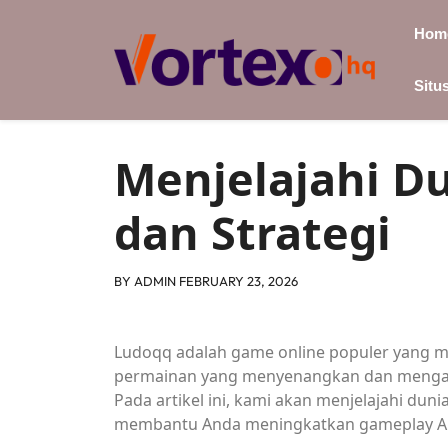
Skip
to
Hom
content
Situ
Menjelajahi Du
dan Strategi
BY
ADMIN
FEBRUARY 23, 2026
Ludoqq adalah game online populer yang m
permainan yang menyenangkan dan mengasyi
Pada artikel ini, kami akan menjelajahi dun
membantu Anda meningkatkan gameplay A