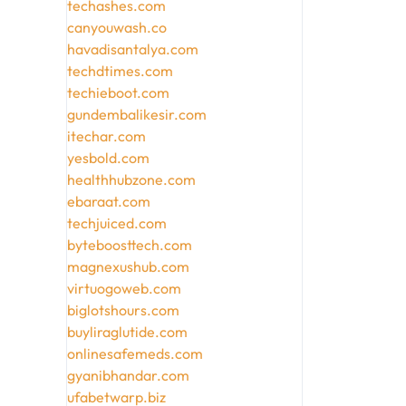
techashes.com
canyouwash.co
havadisantalya.com
techdtimes.com
techieboot.com
gundembalikesir.com
itechar.com
yesbold.com
healthhubzone.com
ebaraat.com
techjuiced.com
byteboosttech.com
magnexushub.com
virtuogoweb.com
biglotshours.com
buyliraglutide.com
onlinesafemeds.com
gyanibhandar.com
ufabetwarp.biz