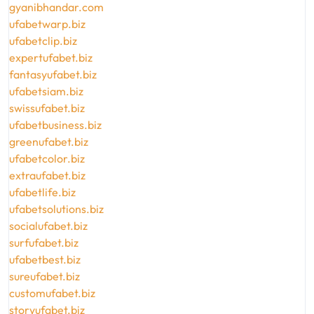
gyanibhandar.com
ufabetwarp.biz
ufabetclip.biz
expertufabet.biz
fantasyufabet.biz
ufabetsiam.biz
swissufabet.biz
ufabetbusiness.biz
greenufabet.biz
ufabetcolor.biz
extraufabet.biz
ufabetlife.biz
ufabetsolutions.biz
socialufabet.biz
surfufabet.biz
ufabetbest.biz
sureufabet.biz
customufabet.biz
storyufabet.biz