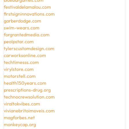
bluebargames.com
festivaldelamalou.com
firstsigninnovations.com
garberdodge.com
swim-wears.com
forgrantedmedia.com
peolpstar.com
tylerscustomdesign.com
carworksonline.com
techtimesss.com
virylstore.com
motorstell.com
health150years.com
prescriptions-drug.org
technocrewsolution.com
viraltokvibes.com
vivianebritoimoveis.com
magforbes.net
monkeycap.org