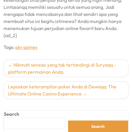
kesenangan atau penjudi yang serius yang ingin menang,
Lintasanqq memiliki sesuatu untuk semua orang. Jadi
mengapa tidak mencobanya dan lihat sendiri apa yang
membuat situs ini begitu istimewa? Anda mungkin hanya
menemukan tujuan perjudian online favorit baru Anda.
[ad_2]
Tags:
pkv games
Post
Nikmati sensasi yang tak tertandingi di Suryaqq –
navigation
platform permainan Anda.
Lepaskan keterampilan poker Anda di Dewaqq: The
Ultimate Online Casino Experience
Search
Search