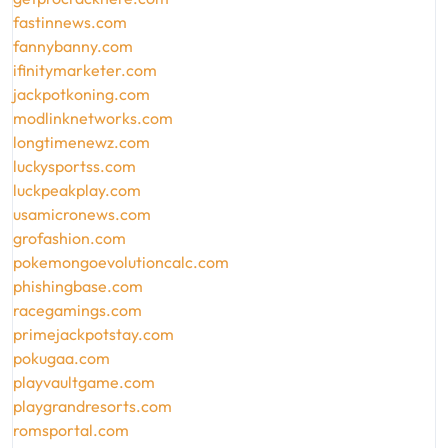
fastinnews.com
fannybanny.com
ifinitymarketer.com
jackpotkoning.com
modlinknetworks.com
longtimenewz.com
luckysportss.com
luckpeakplay.com
usamicronews.com
grofashion.com
pokemongoevolutioncalc.com
phishingbase.com
racegamings.com
primejackpotstay.com
pokugaa.com
playvaultgame.com
playgrandresorts.com
romsportal.com