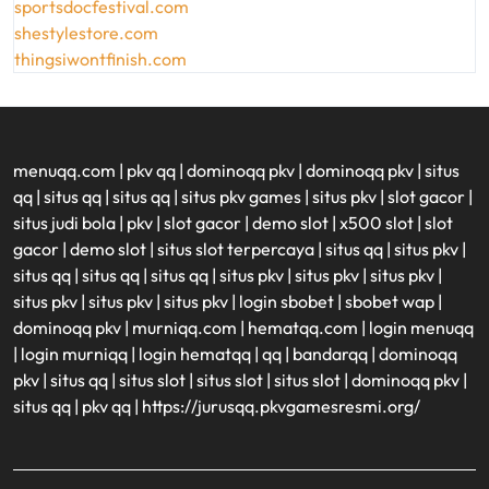
sportsdocfestival.com
shestylestore.com
thingsiwontfinish.com
menuqq.com
|
pkv qq
|
dominoqq pkv
|
dominoqq pkv
|
situs
qq
|
situs qq
|
situs qq
|
situs pkv games
|
situs pkv
|
slot gacor
|
situs judi bola
|
pkv
|
slot gacor
|
demo slot
|
x500 slot
|
slot
gacor
|
demo slot
|
situs slot terpercaya
|
situs qq
|
situs pkv
|
situs qq
|
situs qq
|
situs qq
|
situs pkv
|
situs pkv
|
situs pkv
|
situs pkv
|
situs pkv
|
situs pkv
|
login sbobet
|
sbobet wap
|
dominoqq pkv
|
murniqq.com
|
hematqq.com
|
login menuqq
|
login murniqq
|
login hematqq
|
qq
|
bandarqq
|
dominoqq
pkv
|
situs qq
|
situs slot
|
situs slot
|
situs slot
|
dominoqq pkv
|
situs qq
|
pkv qq
|
https://jurusqq.pkvgamesresmi.org/