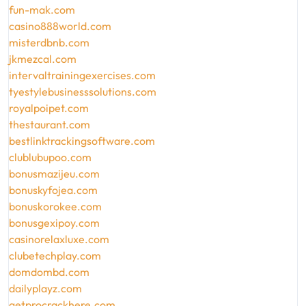
fun-mak.com
casino888world.com
misterdbnb.com
jkmezcal.com
intervaltrainingexercises.com
tyestylebusinesssolutions.com
royalpoipet.com
thestaurant.com
bestlinktrackingsoftware.com
clublubupoo.com
bonusmazijeu.com
bonuskyfojea.com
bonuskorokee.com
bonusgexipoy.com
casinorelaxluxe.com
clubetechplay.com
domdombd.com
dailyplayz.com
getprocrackhere.com