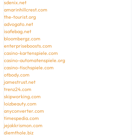
sdenix.net
amarinhillcrest.com
the-tourist.org
advogato.net
isafebag.net
bloombergz.com
enterpriseboosts.com
casino-kartenspiele.com
casino-automatenspiele.org
casino-tischspiele.com
otbody.com
jamestrust.net
trenz24.com
skipworking.com
loizbeauty.com
anyconverter.com
timespedia.com
jejakkrismon.com
diemthole.biz