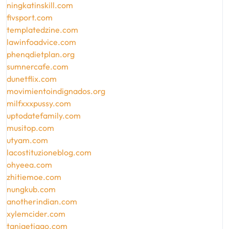
ningkatinskill.com
fivsport.com
templatedzine.com
lawinfoadvice.com
phenqdietplan.org
sumnercafe.com
dunetflix.com
movimientoindignados.org
milfxxxpussy.com
uptodatefamily.com
musitop.com
utyam.com
lacostituzioneblog.com
ohyeea.com
zhitiemoe.com
nungkub.com
anotherindian.com
xylemcider.com
taniaetiago.com