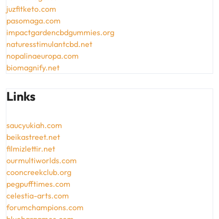
juzfitketo.com
pasomaga.com
impactgardencbdgummies.org
naturesstimulantcbd.net
nopalinaeuropa.com
biomagnify.net
Links
saucyukiah.com
beikastreet.net
filmizlettir.net
ourmultiworlds.com
cooncreekclub.org
pegpufftimes.com
celestia-arts.com
forumchampions.com