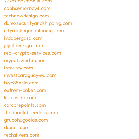
777azino-mobile.com
cobbseniorbowl.com
technowdesign.com
durexsecurityandshipping.com
cityroofingandplannig.com
ivdabergasa.com
juyultadesga.com
real-crypto-services.com
mypetzworld.com
infounty.com
investparaguay-eu.com
bwc88asia.com
extrem-poker.com
ks-casino.com
carcarepoints.com
thedoodlebreeders.com
grupohugodias.com
deqair.com
techsilvers.com