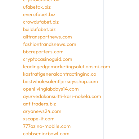
ufabetok.biz
everufabet.biz
crowdufabet.biz
buildufabet.biz
alltransportnews.com
fashiontrandsnews.com
bbcreporters.com
cryptocasinoguid.com
leadingedgemarketingsolutionsmi.com
kastratigeneralcontractinginc.co
bestwholesalenfljerseysshop.com
openlivinglabdays14.com
ayurvedakonsultti-kari-nokela.com
antitraders.biz
aryanews24.com
xscape-it.com
777azino-mobile.com
cobbseniorbowl.com