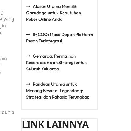
Alasan Utama Memilih
ng
Garudaqq untuk Kebutuhan
ya yang
Poker Online Anda
gin
k
IMCQQ: Masa Depan Platform
Pesan Terintegrasi
Gemarqq: Permainan
ain
Kecerdasan dan Strategi untuk
n
Seluruh Keluarga
di
Panduan Utama untuk
Menang Besar di Legendaqq:
Strategi dan Rahasia Terungkap
 dunia
LINK LAINNYA