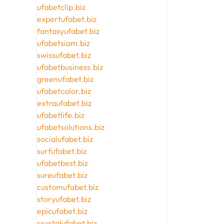
ufabetclip.biz
expertufabet.biz
fantasyufabet.biz
ufabetsiam.biz
swissufabet.biz
ufabetbusiness.biz
greenufabet.biz
ufabetcolor.biz
extraufabet.biz
ufabetlife.biz
ufabetsolutions.biz
socialufabet.biz
surfufabet.biz
ufabetbest.biz
sureufabet.biz
customufabet.biz
storyufabet.biz
epicufabet.biz
crystalufabet.biz