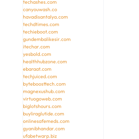
techashes.com
canyouwash.co
havadisantalya.com
techdtimes.com
techieboot.com
gundembalikesir.com
itechar.com
yesbold.com
healthhubzone.com
ebaraat.com
techjuiced.com
byteboosttech.com
magnexushub.com
virtuogoweb.com
biglotshours.com
buyliraglutide.com
onlinesafemeds.com
gyanibhandar.com
ufabetwarp.biz