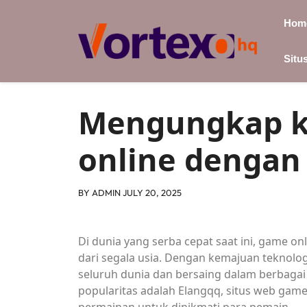
Skip
to
Hom
content
Situ
Mengungkap k
online dengan 
BY
ADMIN
JULY 20, 2025
Di dunia yang serba cepat saat ini, game o
dari segala usia. Dengan kemajuan teknolo
seluruh dunia dan bersaing dalam berbagai
popularitas adalah Elangqq, situs web ga