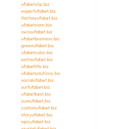
ufabetclip.biz
expertufabet.biz
fantasyufabet.biz
ufabetsiam.biz
swissufabet.biz
ufabetbusiness.biz
greenufabet.biz
ufabetcolor.biz
extraufabet.biz
ufabetlife.biz
ufabetsolutions.biz
socialufabet.biz
surfufabet.biz
ufabetbest.biz
sureufabet.biz
customufabet.biz
storyufabet.biz
epicufabet.biz
crystalufabet.biz