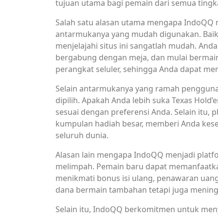
tujuan utama bagi pemain dari semua tingka
Salah satu alasan utama mengapa IndoQQ me
antarmukanya yang mudah digunakan. Baik
menjelajahi situs ini sangatlah mudah. A
bergabung dengan meja, dan mulai bermain d
perangkat seluler, sehingga Anda dapat men
Selain antarmukanya yang ramah penggun
dipilih. Apakah Anda lebih suka Texas Ho
sesuai dengan preferensi Anda. Selain itu,
kumpulan hadiah besar, memberi Anda kes
seluruh dunia.
Alasan lain mengapa IndoQQ menjadi platf
melimpah. Pemain baru dapat memanfaatka
menikmati bonus isi ulang, penawaran uang
dana bermain tambahan tetapi juga menin
Selain itu, IndoQQ berkomitmen untuk men