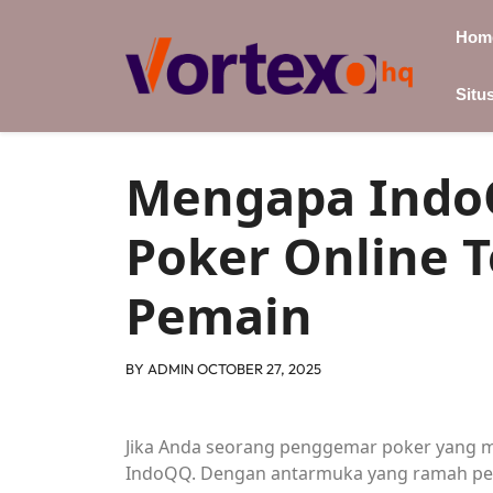
Skip
to
Hom
content
Situ
Mengapa Indo
Poker Online T
Pemain
BY
ADMIN
OCTOBER 27, 2025
Jika Anda seorang penggemar poker yang me
IndoQQ. Dengan antarmuka yang ramah pe