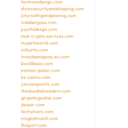
technowdesign.com
durexsecurityandshipping.com
cityroofingandplannig.com
ivdabergasa.com
juyultadesga.com
real-crypto-services.com
mypetzworld.com
infounty.com
investparaguay-eu.com
bwc88asia.com
extrem-poker.com
ks-casino.com
carcarepoints.com
thedoodlebreeders.com
grupohugodias.com
deqair.com
techsilvers.com
ningkatinskill.com
fivsport.com