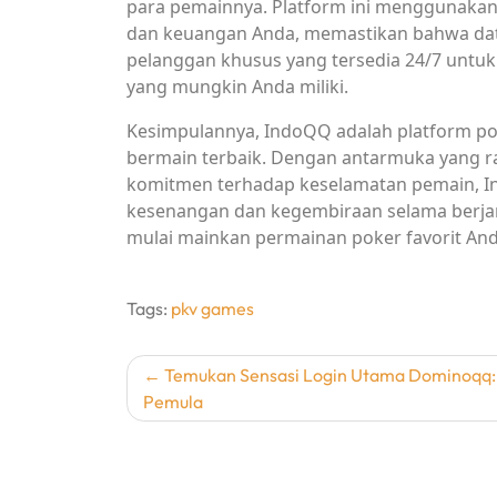
para pemainnya. Platform ini menggunakan 
dan keuangan Anda, memastikan bahwa data
pelanggan khusus yang tersedia 24/7 unt
yang mungkin Anda miliki.
Kesimpulannya, IndoQQ adalah platform po
bermain terbaik. Dengan antarmuka yang 
komitmen terhadap keselamatan pemain, I
kesenangan dan kegembiraan selama berjam
mulai mainkan permainan poker favorit An
Tags:
pkv games
Post
Temukan Sensasi Login Utama Dominoqq
Pemula
navigation