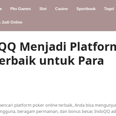
e
Pkv Games
Slot
Casino
Sportbook
Togel
s Judi Online
QQ Menjadi Platfor
erbaik untuk Para
ncari platform poker online terbaik, Anda bisa mengunju
ngguna, beragam permainan, dan bonus besar, IndoQQ ad