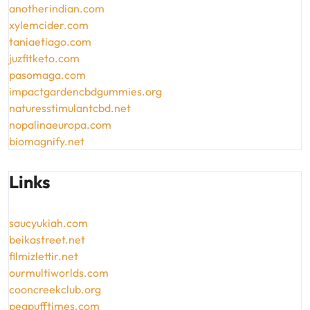
anotherindian.com
xylemcider.com
taniaetiago.com
juzfitketo.com
pasomaga.com
impactgardencbdgummies.org
naturesstimulantcbd.net
nopalinaeuropa.com
biomagnify.net
Links
saucyukiah.com
beikastreet.net
filmizlettir.net
ourmultiworlds.com
cooncreekclub.org
pegpufftimes.com