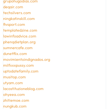
grupohugodias.com
deqair.com
techsilvers.com
ningkatinskill.com
fivsport.com
templatedzine.com
lawinfoadvice.com
phenqdietplan.org
sumnercafe.com
dunetflix.com
movimientoindignados.org
milfxxxpussy.com
uptodatefamily.com
musitop.com
utyam.com
lacostituzioneblog.com
ohyeea.com
zhitiemoe.com
nungkub.com