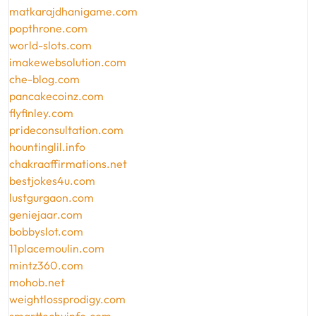
matkarajdhanigame.com
popthrone.com
world-slots.com
imakewebsolution.com
che-blog.com
pancakecoinz.com
flyfinley.com
prideconsultation.com
hountinglil.info
chakraaffirmations.net
bestjokes4u.com
lustgurgaon.com
geniejaar.com
bobbyslot.com
11placemoulin.com
mintz360.com
mohob.net
weightlossprodigy.com