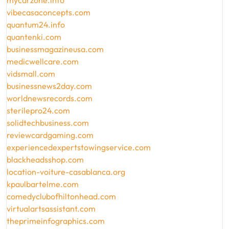
mycarzone.info
vibecasaconcepts.com
quantum24.info
quantenki.com
businessmagazineusa.com
medicwellcare.com
vidsmall.com
businessnews2day.com
worldnewsrecords.com
sterilepro24.com
solidtechbusiness.com
reviewcardgaming.com
experiencedexpertstowingservice.com
blackheadsshop.com
location-voiture-casablanca.org
kpaulbartelme.com
comedyclubofhiltonhead.com
virtualartsassistant.com
theprimeinfographics.com