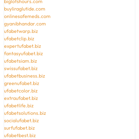
biglotshours.com
buyliraglutide.com
onlinesafemeds.com
gyanibhandar.com
ufabetwarp.biz
ufabetclip.biz
expertufabet.biz
fantasyufabet.biz
ufabetsiam.biz
swissufabet.biz
ufabetbusiness.biz
greenufabet.biz
ufabetcolor.biz
extraufabet.biz
ufabetlife.biz
ufabetsolutions.biz
socialufabet.biz
surfufabet.biz
ufabetbest.biz