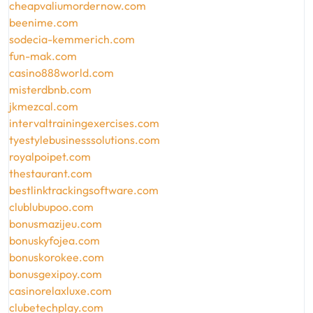
cheapvaliumordernow.com
beenime.com
sodecia-kemmerich.com
fun-mak.com
casino888world.com
misterdbnb.com
jkmezcal.com
intervaltrainingexercises.com
tyestylebusinesssolutions.com
royalpoipet.com
thestaurant.com
bestlinktrackingsoftware.com
clublubupoo.com
bonusmazijeu.com
bonuskyfojea.com
bonuskorokee.com
bonusgexipoy.com
casinorelaxluxe.com
clubetechplay.com