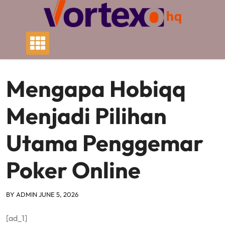
Skip
to
content
Mengapa Hobiqq
Menjadi Pilihan
Utama Penggemar
Poker Online
BY
ADMIN
JUNE 5, 2026
[ad_1]