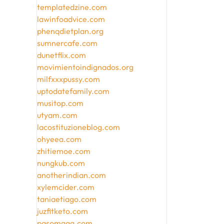
templatedzine.com
lawinfoadvice.com
phenqdietplan.org
sumnercafe.com
dunetflix.com
movimientoindignados.org
milfxxxpussy.com
uptodatefamily.com
musitop.com
utyam.com
lacostituzioneblog.com
ohyeea.com
zhitiemoe.com
nungkub.com
anotherindian.com
xylemcider.com
taniaetiago.com
juzfitketo.com
pasomaga.com