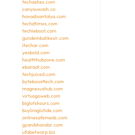
techashes.com
canyouwash.co
havadisantalya.com
techdtimes.com
techieboot.com
gundembalikesir.com
itechar.com
yesbold.com
healthhubzone.com
ebaraat.com
techjuiced.com
byteboosttech.com
magnexushub.com
virtuogoweb.com
biglotshours.com
buyliraglutide.com
onlinesafemeds.com
gyanibhandar.com
ufabetwarp.biz