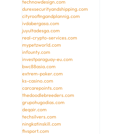
technowdesign.com
durexsecurityandshipping.com
cityroofingandplannig.com
ivdabergasa.com
juyultadesga.com
real-crypto-services.com
mypetzworld.com
infounty.com
investparaguay-eu.com
bwc88asia.com
extrem-poker.com
ks-casino.com
carcarepoints.com
thedoodlebreeders.com
grupohugodias.com
deqair.com
techsilvers.com
ningkatinskill.com
fivsport.com