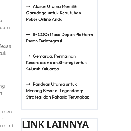
Alasan Utama Memilih
Garudaqq untuk Kebutuhan
m
Poker Online Anda
ari
suatu
IMCQQ: Masa Depan Platform
Pesan Terintegrasi
Texas
tuk
Gemarqq: Permainan
Kecerdasan dan Strategi untuk
Seluruh Keluarga
Panduan Utama untuk
ang
Menang Besar di Legendaqq:
n
Strategi dan Rahasia Terungkap
itmen
ih
LINK LAINNYA
rm ini