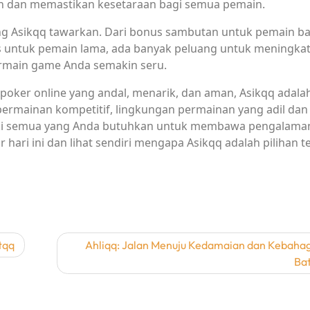
n dan memastikan kesetaraan bagi semua pemain.
g Asikqq tawarkan. Dari bonus sambutan untuk pemain b
as untuk pemain lama, ada banyak peluang untuk meningka
rmain game Anda semakin seru.
poker online yang andal, menarik, dan aman, Asikqq adala
rmainan kompetitif, lingkungan permainan yang adil dan
liki semua yang Anda butuhkan untuk membawa pengalama
r hari ini dan lihat sendiri mengapa Asikqq adalah pilihan t
tqq
Ahliqq: Jalan Menuju Kedamaian dan Kebaha
Bat