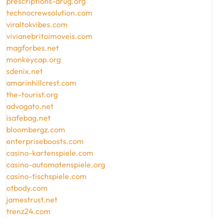
prescriptions-drug.org
technocrewsolution.com
viraltokvibes.com
vivianebritoimoveis.com
magforbes.net
monkeycap.org
sdenix.net
amarinhillcrest.com
the-tourist.org
advogato.net
isafebag.net
bloombergz.com
enterpriseboosts.com
casino-kartenspiele.com
casino-automatenspiele.org
casino-tischspiele.com
otbody.com
jamestrust.net
trenz24.com