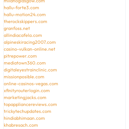
milanoglasgow.com
hallu-forte3.com
hallu-motion24.com
therockskippers.com
granfoss.net
allindiacafela.com
alpineskiracing2007.com
casino-vulkan-online.net
pitrepower.com
mediatown360.com
digitaleyestrainclinic.com
missionposible.com
online-casinos-vegas.com
xfinityrouterlogin.com
marketingjacks.com
topappliancereviews.com
trickytechupdates.com
hindiabhimaan.com
khabresach.com