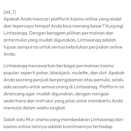
[ad_1]
Apakah Anda mencari platform kasino online yang andal
dan tepercaya tempat Anda bisa menang besar? Kunjungi
Lintasanqq. Dengan beragam pilihan permainan dan
antarmuka yang mudah digunakan, Lintasanqq adalah
tujuan sempurna untuk semua kebutuhan perjudian online
Anda.
Lintasanqq menawarkan berbagai permainan kasino
populer seperti poker, blackjack, roulette, dan slot. Apakah
Anda seorang penjudi berpengalaman atau pemula, selalu
ada sesuatu untuk semua orang di Lintasanqq. Platform ini
dirancang agar mudah digunakan, dengan navigasi
sederhana dan instruksi yang jelas untuk membantu Anda
memulai dalam waktu singkat.
Salah satu fitur utama yang membedakan Lintasanqq dari
kasino online lainnya adalah komitmennya terhadap