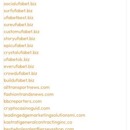
socialufabet.biz
surfufabet.biz
ufabetbest.biz
sureufabet.biz
customufabet.biz
storyufabet.biz
epicufabet.biz
crystalufabet.biz
ufabetok.biz
everufabet.biz
crowdufabet.biz
buildufabet.biz
alltransportnews.com
fashiontrandsnews.com
bbcreporters.com
cryptocasinoguid.com
leadingedgemarketingsolutionsmi.com
kastratigeneralcontractinginc.co
bestwholesalenfljerseysshop.com