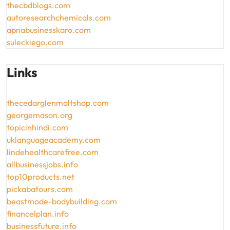
thecbdblogs.com
autoresearchchemicals.com
apnabusinesskaro.com
suleckiego.com
Links
thecedarglenmaltshop.com
georgemason.org
topicinhindi.com
uklanguageacademy.com
lindehealthcarefree.com
allbusinessjobs.info
top10products.net
pickabatours.com
beastmode-bodybuilding.com
financelplan.info
businessfuture.info