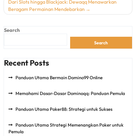
Dari Slots hingga Blackjack: Dewaqq Menawarkan
Beragam Permainan Mendebarkan
Search
Search
Recent Posts
Panduan Utama Bermain Domino99 Online
Memahami Dasar-Dasar Dominoqq: Panduan Pemula
Panduan Utama Poker88: Strategi untuk Sukses
Panduan Utama Strategi Memenangkan Poker untuk
Pemula