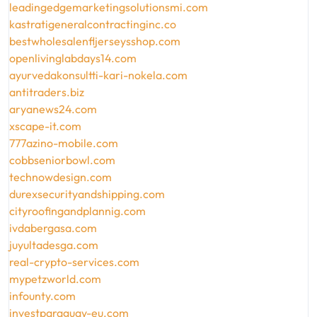
leadingedgemarketingsolutionsmi.com
kastratigeneralcontractinginc.co
bestwholesalenfljerseysshop.com
openlivinglabdays14.com
ayurvedakonsultti-kari-nokela.com
antitraders.biz
aryanews24.com
xscape-it.com
777azino-mobile.com
cobbseniorbowl.com
technowdesign.com
durexsecurityandshipping.com
cityroofingandplannig.com
ivdabergasa.com
juyultadesga.com
real-crypto-services.com
mypetzworld.com
infounty.com
investparaguay-eu.com