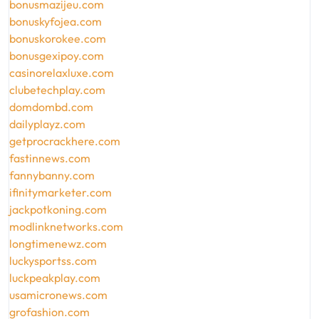
bonusmazijeu.com
bonuskyfojea.com
bonuskorokee.com
bonusgexipoy.com
casinorelaxluxe.com
clubetechplay.com
domdombd.com
dailyplayz.com
getprocrackhere.com
fastinnews.com
fannybanny.com
ifinitymarketer.com
jackpotkoning.com
modlinknetworks.com
longtimenewz.com
luckysportss.com
luckpeakplay.com
usamicronews.com
grofashion.com