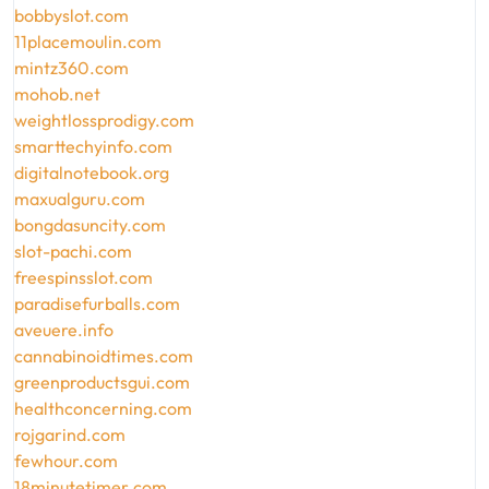
bobbyslot.com
11placemoulin.com
mintz360.com
mohob.net
weightlossprodigy.com
smarttechyinfo.com
digitalnotebook.org
maxualguru.com
bongdasuncity.com
slot-pachi.com
freespinsslot.com
paradisefurballs.com
aveuere.info
cannabinoidtimes.com
greenproductsgui.com
healthconcerning.com
rojgarind.com
fewhour.com
18minutetimer.com