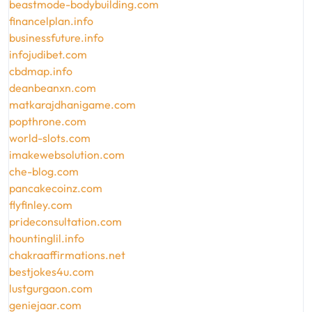
beastmode-bodybuilding.com
financelplan.info
businessfuture.info
infojudibet.com
cbdmap.info
deanbeanxn.com
matkarajdhanigame.com
popthrone.com
world-slots.com
imakewebsolution.com
che-blog.com
pancakecoinz.com
flyfinley.com
prideconsultation.com
hountinglil.info
chakraaffirmations.net
bestjokes4u.com
lustgurgaon.com
geniejaar.com