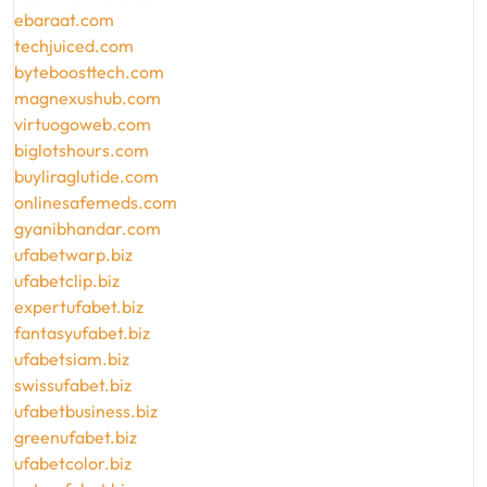
ebaraat.com
techjuiced.com
byteboosttech.com
magnexushub.com
virtuogoweb.com
biglotshours.com
buyliraglutide.com
onlinesafemeds.com
gyanibhandar.com
ufabetwarp.biz
ufabetclip.biz
expertufabet.biz
fantasyufabet.biz
ufabetsiam.biz
swissufabet.biz
ufabetbusiness.biz
greenufabet.biz
ufabetcolor.biz