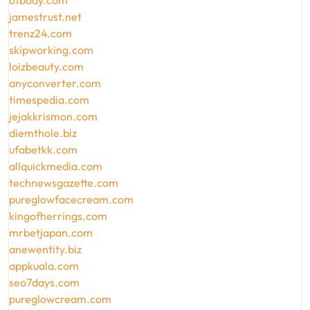
otbody.com
jamestrust.net
trenz24.com
skipworking.com
loizbeauty.com
anyconverter.com
timespedia.com
jejakkrismon.com
diemthole.biz
ufabetkk.com
allquickmedia.com
technewsgazette.com
pureglowfacecream.com
kingofherrings.com
mrbetjapan.com
anewentity.biz
appkuala.com
seo7days.com
pureglowcream.com