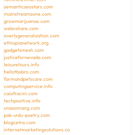
semanticseostars.com
mainstreamzone.com
growmarijuanas.com
webnshare.com
overlygeneralization.com
ethiopianetwork.org
gadgetsmesh.com
justicefornevada.com
leisuretours.info
hellotbsbro.com
farmandpetscare.com
computingservice.info
caiofracini.com
techpositive.info
unseonrang.com
pak-urdu-poetry.com
blogcetra.com
internetmarketingsolutions.co