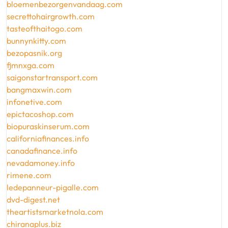
bloemenbezorgenvandaag.com
secrettohairgrowth.com
tasteofthaitogo.com
bunnynkitty.com
bezopasnik.org
fjmnxga.com
saigonstartransport.com
bangmaxwin.com
infonetive.com
epictacoshop.com
biopuraskinserum.com
californiafinances.info
canadafinance.info
nevadamoney.info
rimene.com
ledepanneur-pigalle.com
dvd-digest.net
theartistsmarketnola.com
chiranaplus.biz