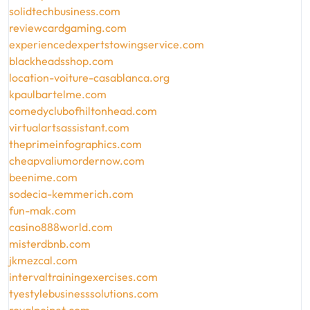
solidtechbusiness.com
reviewcardgaming.com
experiencedexpertstowingservice.com
blackheadsshop.com
location-voiture-casablanca.org
kpaulbartelme.com
comedyclubofhiltonhead.com
virtualartsassistant.com
theprimeinfographics.com
cheapvaliumordernow.com
beenime.com
sodecia-kemmerich.com
fun-mak.com
casino888world.com
misterdbnb.com
jkmezcal.com
intervaltrainingexercises.com
tyestylebusinesssolutions.com