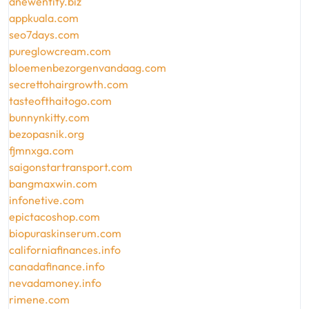
anewentity.biz
appkuala.com
seo7days.com
pureglowcream.com
bloemenbezorgenvandaag.com
secrettohairgrowth.com
tasteofthaitogo.com
bunnynkitty.com
bezopasnik.org
fjmnxga.com
saigonstartransport.com
bangmaxwin.com
infonetive.com
epictacoshop.com
biopuraskinserum.com
californiafinances.info
canadafinance.info
nevadamoney.info
rimene.com