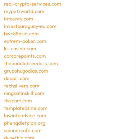
real-crypto-services.com
mypetzworld.com
infounty.com
investparaguay-eu.com
bwc88asia.com
extrem-poker.com
ks-casino.com
carcarepoints.com
thedoodlebreeders.com
grupohugodias.com
deqair.com
techsilvers.com
ningkatinskill.com
fivsport.com
templatedzine.com
lawinfoadvice.com
phenqdietplan.org
sumnercafe.com
dunetflix.com