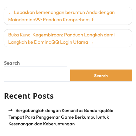
Post
Lepaskan kemenangan beruntun Anda dengan
navigation
Maindomino99: Panduan Komprehensif
Buka Kunci Kegembiraan: Panduan Langkah demi
Langkah ke DominoQQ Login Utama
Search
Search
Recent Posts
Bergabunglah dengan Komunitas Bandarqq365:
Tempat Para Penggemar Game Berkumpul untuk
Kesenangan dan Keberuntungan