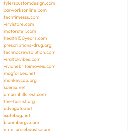
tylerscustomdesign.com
carworksonline.com
techtimesss.com
virylstore.com
motorstell.com
health150years.com
prescriptions-drug.org
technocrewsolution.com
viraltokvibes.com
vivianebritoimoveis.com
magforbes.net
monkeycap.org
sdenix.net
amarinhillcrest.com
the-tourist.org
advogato.net
isafebag.net
bloombergz.com
enterpriseboosts.com