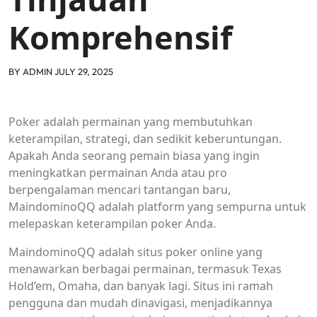
Komprehensif
BY
ADMIN
JULY 29, 2025
Poker adalah permainan yang membutuhkan
keterampilan, strategi, dan sedikit keberuntungan.
Apakah Anda seorang pemain biasa yang ingin
meningkatkan permainan Anda atau pro
berpengalaman mencari tantangan baru,
MaindominoQQ adalah platform yang sempurna untuk
melepaskan keterampilan poker Anda.
MaindominoQQ adalah situs poker online yang
menawarkan berbagai permainan, termasuk Texas
Hold’em, Omaha, dan banyak lagi. Situs ini ramah
pengguna dan mudah dinavigasi, menjadikannya