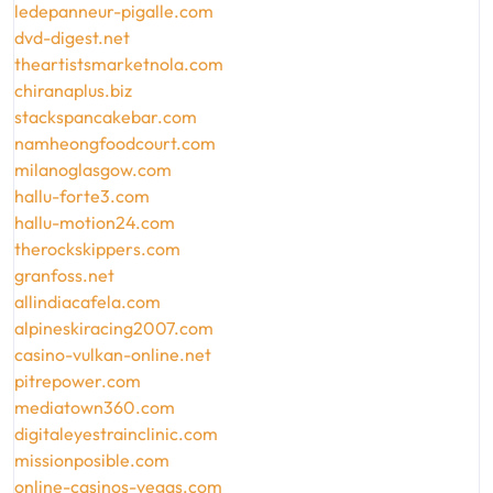
ledepanneur-pigalle.com
dvd-digest.net
theartistsmarketnola.com
chiranaplus.biz
stackspancakebar.com
namheongfoodcourt.com
milanoglasgow.com
hallu-forte3.com
hallu-motion24.com
therockskippers.com
granfoss.net
allindiacafela.com
alpineskiracing2007.com
casino-vulkan-online.net
pitrepower.com
mediatown360.com
digitaleyestrainclinic.com
missionposible.com
online-casinos-vegas.com