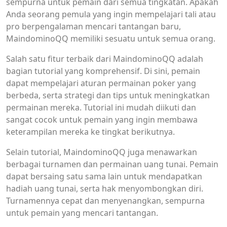
sempurna untuk pemain dari semua tingkatan. Apakah
Anda seorang pemula yang ingin mempelajari tali atau
pro berpengalaman mencari tantangan baru,
MaindominoQQ memiliki sesuatu untuk semua orang.
Salah satu fitur terbaik dari MaindominoQQ adalah
bagian tutorial yang komprehensif. Di sini, pemain
dapat mempelajari aturan permainan poker yang
berbeda, serta strategi dan tips untuk meningkatkan
permainan mereka. Tutorial ini mudah diikuti dan
sangat cocok untuk pemain yang ingin membawa
keterampilan mereka ke tingkat berikutnya.
Selain tutorial, MaindominoQQ juga menawarkan
berbagai turnamen dan permainan uang tunai. Pemain
dapat bersaing satu sama lain untuk mendapatkan
hadiah uang tunai, serta hak menyombongkan diri.
Turnamennya cepat dan menyenangkan, sempurna
untuk pemain yang mencari tantangan.