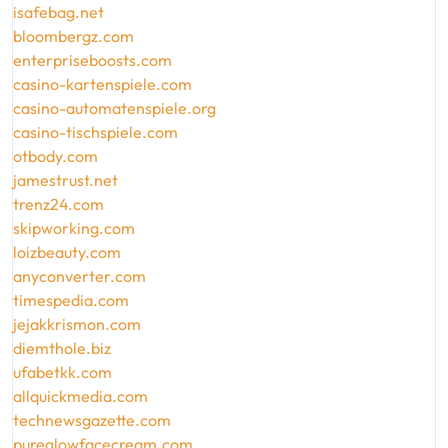
isafebag.net
bloombergz.com
enterpriseboosts.com
casino-kartenspiele.com
casino-automatenspiele.org
casino-tischspiele.com
otbody.com
jamestrust.net
trenz24.com
skipworking.com
loizbeauty.com
anyconverter.com
timespedia.com
jejakkrismon.com
diemthole.biz
ufabetkk.com
allquickmedia.com
technewsgazette.com
pureglowfacecream.com