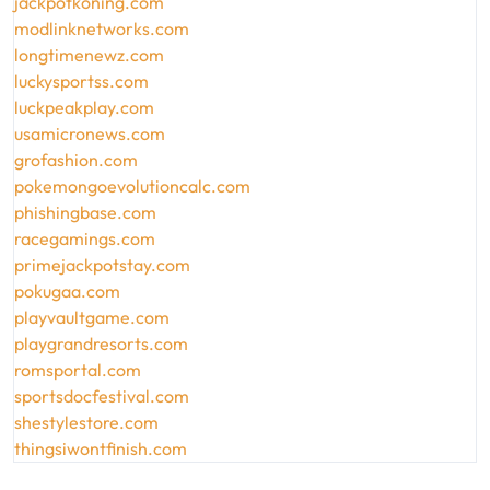
jackpotkoning.com
modlinknetworks.com
longtimenewz.com
luckysportss.com
luckpeakplay.com
usamicronews.com
grofashion.com
pokemongoevolutioncalc.com
phishingbase.com
racegamings.com
primejackpotstay.com
pokugaa.com
playvaultgame.com
playgrandresorts.com
romsportal.com
sportsdocfestival.com
shestylestore.com
thingsiwontfinish.com