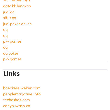
slot terpercaya
data hk lengkap
judi qq
situs qq
judi poker online
qq
qq
pkv games
qq
qq poker
pkv games
Links
baeckereiweber.com
peoplemagazine.info
techashes.com
canyouwash.co