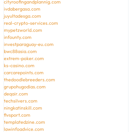
cityroofingandplannig.com
ivdabergasa.com
juyultadesga.com
real-crypto-services.com
mypetzworld.com
infounty.com
investparaguay-eu.com
bwc88asia.com
extrem-poker.com
ks-casino.com
carcarepoints.com
thedoodlebreeders.com
grupohugodias.com
deqair.com
techsilvers.com
ningkatinskill.com
fivsport.com
templatedzine.com
lawinfoadvice.com