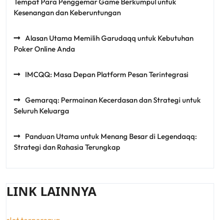
Tempat Para Penggemar Game Berkumpul untuk
Kesenangan dan Keberuntungan
Alasan Utama Memilih Garudaqq untuk Kebutuhan
Poker Online Anda
IMCQQ: Masa Depan Platform Pesan Terintegrasi
Gemarqq: Permainan Kecerdasan dan Strategi untuk
Seluruh Keluarga
Panduan Utama untuk Menang Besar di Legendaqq:
Strategi dan Rahasia Terungkap
LINK LAINNYA