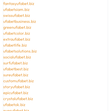
fantasyufabet.biz
ufabetsiam.biz
swissufabet.biz
ufabetbusiness.biz
greenufabet.biz
ufabetcolor.biz
extraufabet.biz
ufabetlife.biz
ufabetsolutions.biz
socialufabet.biz
surfufabet.biz
ufabetbest.biz
sureufabet.biz
customufabet.biz
storyufabet.biz
epicufabet.biz
crystalufabet.biz
ufabetok.biz
everufabet.biz