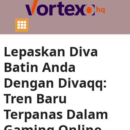
Skip
to
content
Lepaskan Diva
Batin Anda
Dengan Divaqq:
Tren Baru
Terpanas Dalam
Gaming Online