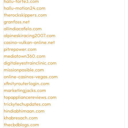
hallu-forte3.com
hallu-motion24.com
therockskippers.com
granfoss.net
allindiacafela.com
alpineskiracing2007.com
casino-vulkan-online.net
pitrepower.com
mediatown360.com
digitaleyestrainclinic.com
missionposible.com
online-casinos-vegas.com
xfinityrouterlogin.com
marketingjacks.com
topappliancereviews.com
trickytechupdates.com
hindiabhimaan.com
khabresach.com
thecbdblogs.com