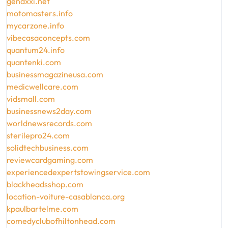
gendxxi.net
motomasters.info
mycarzone.info
vibecasaconcepts.com
quantum24.info
quantenki.com
businessmagazineusa.com
medicwellcare.com
vidsmall.com
businessnews2day.com
worldnewsrecords.com
sterilepro24.com
solidtechbusiness.com
reviewcardgaming.com
experiencedexpertstowingservice.com
blackheadsshop.com
location-voiture-casablanca.org
kpaulbartelme.com
comedyclubofhiltonhead.com