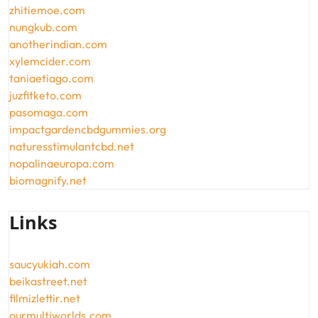
zhitiemoe.com
nungkub.com
anotherindian.com
xylemcider.com
taniaetiago.com
juzfitketo.com
pasomaga.com
impactgardencbdgummies.org
naturesstimulantcbd.net
nopalinaeuropa.com
biomagnify.net
Links
saucyukiah.com
beikastreet.net
filmizlettir.net
ourmultiworlds.com