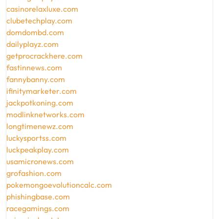
casinorelaxluxe.com
clubetechplay.com
domdombd.com
dailyplayz.com
getprocrackhere.com
fastinnews.com
fannybanny.com
ifinitymarketer.com
jackpotkoning.com
modlinknetworks.com
longtimenewz.com
luckysportss.com
luckpeakplay.com
usamicronews.com
grofashion.com
pokemongoevolutioncalc.com
phishingbase.com
racegamings.com