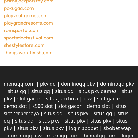
primejackpotstay.com
pokugaa.com
playvaultgame.com
playgrandresorts.com
romsportal.com
sportsdocfestival.com
shestylestore.com
thingsiwontfinish.com
menuqq.com
|
pkv qq
|
dominoqq pkv
|
dominoqq pkv
|
situs qq
|
situs qq
|
situs qq
|
situs pkv games
|
situs
pkv
|
slot gacor
|
situs judi bola
|
pkv
|
slot gacor
|
demo slot
|
x500 slot
|
slot gacor
|
demo slot
|
situs
slot terpercaya
|
situs qq
|
situs pkv
|
situs qq
|
situs
qq
|
situs qq
|
situs pkv
|
situs pkv
|
situs pkv
|
situs
pkv
|
situs pkv
|
situs pkv
|
login sbobet
|
sbobet wap
|
dominoqq pkv
|
murniqq.com
|
hematqq.com
|
login