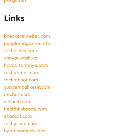
pkv games
Links
baeckereiweber.com
peoplemagazine.info
techashes.com
canyouwash.co
havadisantalya.com
techdtimes.com
techieboot.com
gundembalikesir.com
itechar.com
yesbold.com
healthhubzone.com
ebaraat.com
techjuiced.com
byteboosttech.com