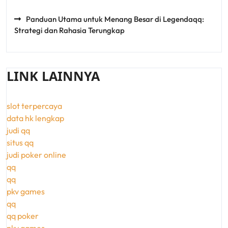
Panduan Utama untuk Menang Besar di Legendaqq:
Strategi dan Rahasia Terungkap
LINK LAINNYA
slot terpercaya
data hk lengkap
judi qq
situs qq
judi poker online
qq
qq
pkv games
qq
qq poker