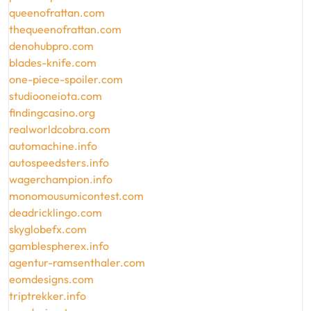
queenofrattan.com
thequeenofrattan.com
denohubpro.com
blades-knife.com
one-piece-spoiler.com
studiooneiota.com
findingcasino.org
realworldcobra.com
automachine.info
autospeedsters.info
wagerchampion.info
monomousumicontest.com
deadricklingo.com
skyglobefx.com
gamblespherex.info
agentur-ramsenthaler.com
eomdesigns.com
triptrekker.info