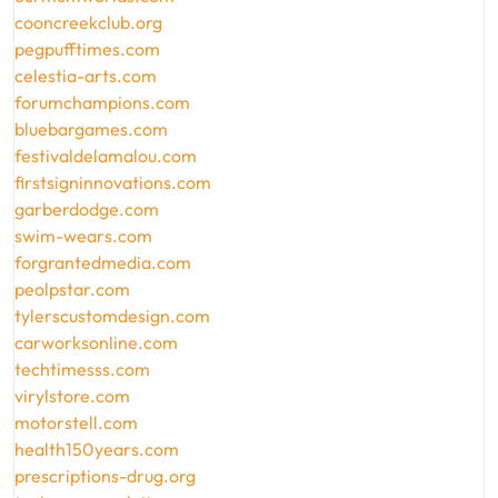
cooncreekclub.org
pegpufftimes.com
celestia-arts.com
forumchampions.com
bluebargames.com
festivaldelamalou.com
firstsigninnovations.com
garberdodge.com
swim-wears.com
forgrantedmedia.com
peolpstar.com
tylerscustomdesign.com
carworksonline.com
techtimesss.com
virylstore.com
motorstell.com
health150years.com
prescriptions-drug.org