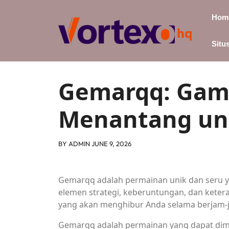
Skip
to
Hom
content
Situ
Gemarqq: Gam
Menantang unt
BY
ADMIN
JUNE 9, 2026
Gemarqq adalah permainan unik dan seru 
elemen strategi, keberuntungan, dan ket
yang akan menghibur Anda selama berjam-
Gemarqq adalah permainan yang dapat dima