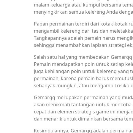
malam keluarga atau kumpul bersama teman
menyingkirkan semua kelereng Anda denga
Papan permainan terdiri dari kotak-kotak 
mengambil kelereng dari tas dan meletak
Tangkapannya adalah pemain harus mengiku
sehingga menambahkan lapisan strategi ek
Salah satu hal yang membedakan Gemarqq da
Pemain mendapatkan poin untuk setiap kel
juga kehilangan poin untuk kelereng yang t
permainan, karena pemain harus memutus
sebanyak mungkin, atau mengambil risiko
Gemarqq merupakan permainan yang mudah di
akan menikmati tantangan untuk mencoba 
cepat dan elemen strategis game ini menjad
dan menarik untuk dimainkan bersama tem
Kesimpulannya, Gemarqq adalah permainan 