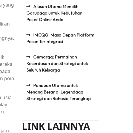
a yang
Alasan Utama Memilih
Garudaqq untuk Kebutuhan
Poker Online Anda
liran
IMCQQ: Masa Depan Platform
ngnya,
Pesan Terintegrasi
ik.
Gemarqq: Permainan
Kecerdasan dan Strategi untuk
mereka
Seluruh Keluarga
 pada
n poin
.
Panduan Utama untuk
Menang Besar di Legendaqq:
 usia
Strategi dan Rahasia Terungkap
lay
eru
LINK LAINNYA
rjam-