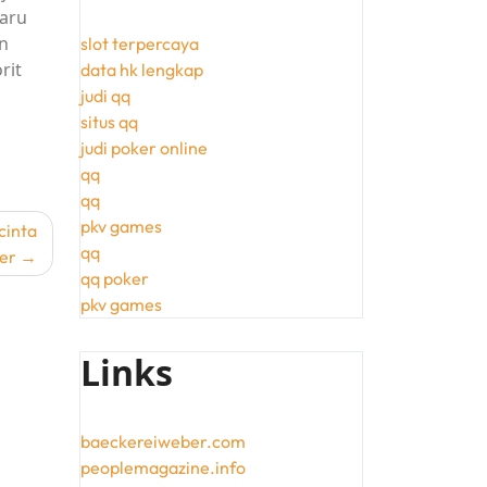
baru
n
slot terpercaya
rit
data hk lengkap
judi qq
situs qq
judi poker online
qq
qq
pkv games
cinta
qq
er
qq poker
pkv games
Links
baeckereiweber.com
peoplemagazine.info