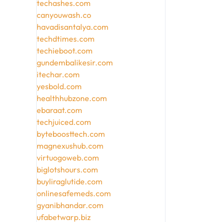
techashes.com
canyouwash.co
havadisantalya.com
techdtimes.com
techieboot.com
gundembalikesir.com
itechar.com
yesbold.com
healthhubzone.com
ebaraat.com
techjuiced.com
byteboosttech.com
magnexushub.com
virtuogoweb.com
biglotshours.com
buyliraglutide.com
onlinesafemeds.com
gyanibhandar.com
ufabetwarp.biz