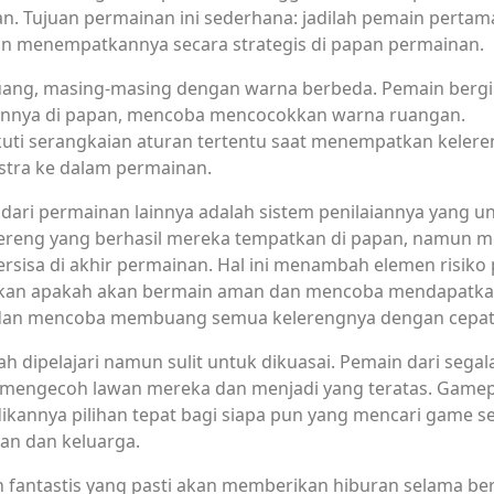
. Tujuan permainan ini sederhana: jadilah pemain pertam
n menempatkannya secara strategis di papan permainan.
ruang, masing-masing dengan warna berbeda. Pemain bergi
kannya di papan, mencoba mencocokkan warna ruangan.
ti serangkaian aturan tertentu saat menempatkan kelere
stra ke dalam permainan.
ri permainan lainnya adalah sistem penilaiannya yang un
ereng yang berhasil mereka tempatkan di papan, namun 
ersisa di akhir permainan. Hal ini menambah elemen risiko
kan apakah akan bermain aman dan mencoba mendapatka
 dan mencoba membuang semua kelerengnya dengan cepat
pelajari namun sulit untuk dikuasai. Pemain dari segala
mengecoh lawan mereka dan menjadi yang teratas. Gamep
ikannya pilihan tepat bagi siapa pun yang mencari game s
an dan keluarga.
fantastis yang pasti akan memberikan hiburan selama be