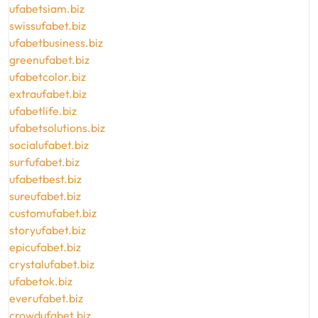
ufabetsiam.biz
swissufabet.biz
ufabetbusiness.biz
greenufabet.biz
ufabetcolor.biz
extraufabet.biz
ufabetlife.biz
ufabetsolutions.biz
socialufabet.biz
surfufabet.biz
ufabetbest.biz
sureufabet.biz
customufabet.biz
storyufabet.biz
epicufabet.biz
crystalufabet.biz
ufabetok.biz
everufabet.biz
crowdufabet.biz