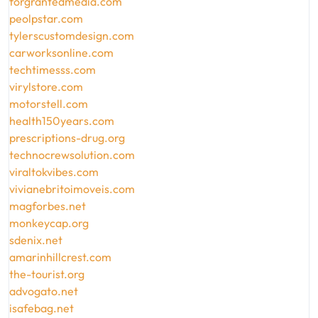
forgrantedmedia.com
peolpstar.com
tylerscustomdesign.com
carworksonline.com
techtimesss.com
virylstore.com
motorstell.com
health150years.com
prescriptions-drug.org
technocrewsolution.com
viraltokvibes.com
vivianebritoimoveis.com
magforbes.net
monkeycap.org
sdenix.net
amarinhillcrest.com
the-tourist.org
advogato.net
isafebag.net