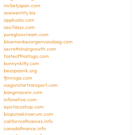
mrbetjapan.com
anewentity.biz
appkuala.com
seo7days.com
pureglowcream.com
bloemenbezorgenvandaag.com
secrettohairgrowth.com
tasteofthaitogo.com
bunnynkitty.com
bezopasnik.org
fjmnxga.com
saigonstartransport.com
bangmaxwin.com
infonetive.com
epictacoshop.com
biopuraskinserum.com
californiafinances.info
canadafinance.info