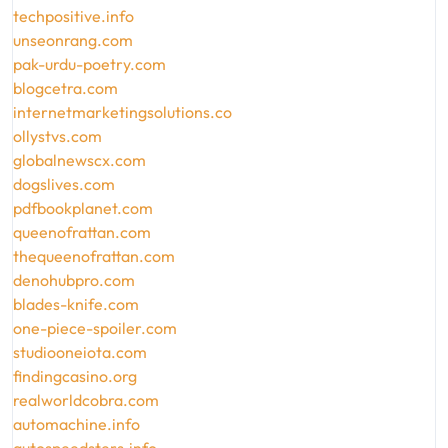
techpositive.info
unseonrang.com
pak-urdu-poetry.com
blogcetra.com
internetmarketingsolutions.co
ollystvs.com
globalnewscx.com
dogslives.com
pdfbookplanet.com
queenofrattan.com
thequeenofrattan.com
denohubpro.com
blades-knife.com
one-piece-spoiler.com
studiooneiota.com
findingcasino.org
realworldcobra.com
automachine.info