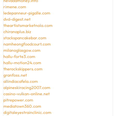
nevadamoney.info
rimene.com
ledepanneur-pigalle.com
dvd-digest.net
theartistsmarketnola.com
chiranaplus.biz
stackspancakebar.com
namheongfoodcourt.com
milanoglasgow.com
hallu-forte3.com
hallu-motion24.com
therockskippers.com
granfoss.net
allindiacafela.com
alpineskiracing2007.com
casino-vulkan-online.net
pitrepower.com
mediatown360.com
digitaleyestrainclinic.com