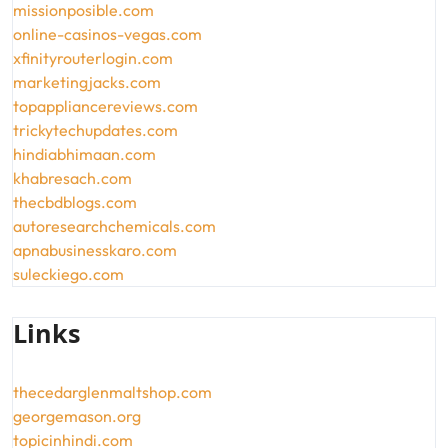
missionposible.com
online-casinos-vegas.com
xfinityrouterlogin.com
marketingjacks.com
topappliancereviews.com
trickytechupdates.com
hindiabhimaan.com
khabresach.com
thecbdblogs.com
autoresearchchemicals.com
apnabusinesskaro.com
suleckiego.com
Links
thecedarglenmaltshop.com
georgemason.org
topicinhindi.com