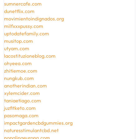
sumnercafe.com
dunetflix.com
movimientoindignados.org
milfxxxpussy.com
uptodatefamily.com
musitop.com
utyam.com
lacostituzioneblog.com
ohyeea.com
zhitiemoe.com
nungkub.com
anotherindian.com
xylemcider.com
taniaetiago.com
juzfitketo.com
pasomaga.com
impactgardencbdgummies.org
naturesstimulantcbd.net
nopalinaeuropa.com