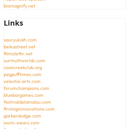
biomagnify.net
Links
saucyukiah.com
beikastreet.net
filmizlettir.net
ourmultiworlds.com
cooncreekclub.org
pegpufftimes.com
celestia-arts.com
forumchampions.com
bluebargames.com
festivaldelamalou.com
firstsigninnovations.com
garberdodge.com
swim-wears.com