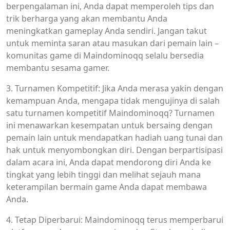
berpengalaman ini, Anda dapat memperoleh tips dan
trik berharga yang akan membantu Anda
meningkatkan gameplay Anda sendiri. Jangan takut
untuk meminta saran atau masukan dari pemain lain –
komunitas game di Maindominoqq selalu bersedia
membantu sesama gamer.
3. Turnamen Kompetitif: Jika Anda merasa yakin dengan
kemampuan Anda, mengapa tidak mengujinya di salah
satu turnamen kompetitif Maindominoqq? Turnamen
ini menawarkan kesempatan untuk bersaing dengan
pemain lain untuk mendapatkan hadiah uang tunai dan
hak untuk menyombongkan diri. Dengan berpartisipasi
dalam acara ini, Anda dapat mendorong diri Anda ke
tingkat yang lebih tinggi dan melihat sejauh mana
keterampilan bermain game Anda dapat membawa
Anda.
4. Tetap Diperbarui: Maindominoqq terus memperbarui