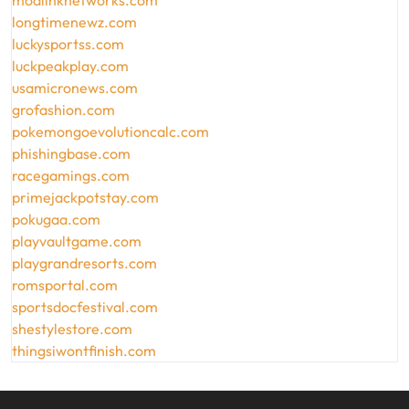
modlinknetworks.com
longtimenewz.com
luckysportss.com
luckpeakplay.com
usamicronews.com
grofashion.com
pokemongoevolutioncalc.com
phishingbase.com
racegamings.com
primejackpotstay.com
pokugaa.com
playvaultgame.com
playgrandresorts.com
romsportal.com
sportsdocfestival.com
shestylestore.com
thingsiwontfinish.com