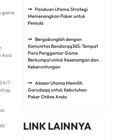
Panduan Utama Strategi
n game
Memenangkan Poker untuk
Pemula
Bergabunglah dengan
Komunitas Bandarqq365: Tempat
n
Para Penggemar Game
 Asia
Berkumpul untuk Kesenangan dan
Keberuntungan
 24/7
Alasan Utama Memilih
etiap
Garudaqq untuk Kebutuhan
Poker Online Anda
an
LINK LAINNYA
qq