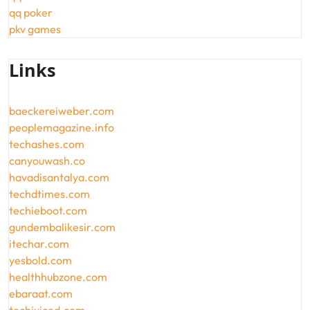
qq poker
pkv games
Links
baeckereiweber.com
peoplemagazine.info
techashes.com
canyouwash.co
havadisantalya.com
techdtimes.com
techieboot.com
gundembalikesir.com
itechar.com
yesbold.com
healthhubzone.com
ebaraat.com