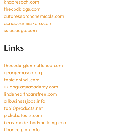
khabresach.com
thecbdblogs.com
autoresearchchemicals.com
apnabusinesskaro.com
suleckiego.com
Links
thecedarglenmaltshop.com
georgemason.org
topicinhindi.com
uklanguageacademy.com
lindehealthcarefree.com
allbusinessjobs.info
top10products.net
pickabatours.com
beastmode-bodybuilding.com
financelplan.info