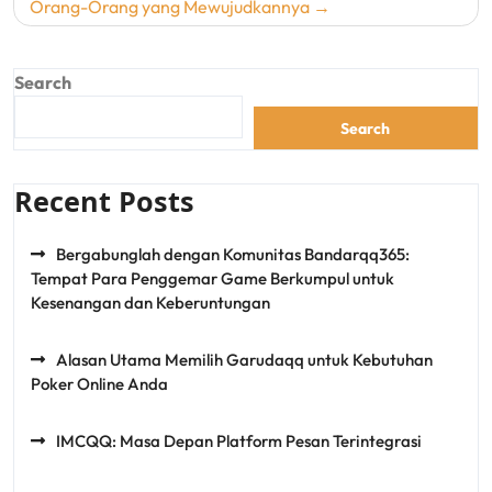
Orang-Orang yang Mewujudkannya
Search
Search
Recent Posts
Bergabunglah dengan Komunitas Bandarqq365:
Tempat Para Penggemar Game Berkumpul untuk
Kesenangan dan Keberuntungan
Alasan Utama Memilih Garudaqq untuk Kebutuhan
Poker Online Anda
IMCQQ: Masa Depan Platform Pesan Terintegrasi