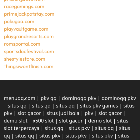
racegamings.com
primejackpotstay.com
pokugaa.com
playvaultgame.com
playgrandresorts.com
romsportal.com
sportsdocfestival.com
shestylestore.com
thingsiwontfinish.com
menuqq.com
|
pkv qq
|
dominoqq pkv
|
dominoqq pkv
|
situs qq
|
situs qq
|
situs qq
|
situs pkv games
|
situs
pkv
|
slot gacor
|
situs judi bola
|
pkv
|
slot gacor
|
demo slot
|
x500 slot
|
slot gacor
|
demo slot
|
situs
slot terpercaya
|
situs qq
|
situs pkv
|
situs qq
|
situs
qq
|
situs qq
|
situs pkv
|
situs pkv
|
situs pkv
|
situs