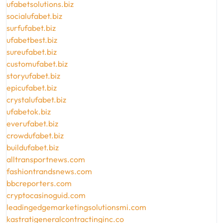
ufabetsolutions.biz
socialufabet.biz
surfufabet.biz
ufabetbest.biz
sureufabet.biz
customufabet.biz
storyufabet.biz
epicufabet.biz
crystalufabet.biz
ufabetok.biz
everufabet.biz
crowdufabet.biz
buildufabet.biz
alltransportnews.com
fashiontrandsnews.com
bbcreporters.com
cryptocasinoguid.com
leadingedgemarketingsolutionsmi.com
kastratigeneralcontractinginc.co