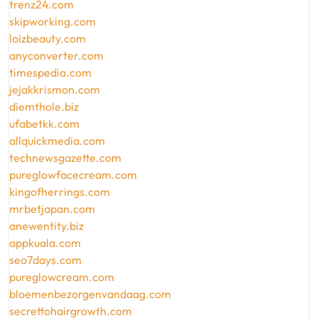
trenz24.com
skipworking.com
loizbeauty.com
anyconverter.com
timespedia.com
jejakkrismon.com
diemthole.biz
ufabetkk.com
allquickmedia.com
technewsgazette.com
pureglowfacecream.com
kingofherrings.com
mrbetjapan.com
anewentity.biz
appkuala.com
seo7days.com
pureglowcream.com
bloemenbezorgenvandaag.com
secrettohairgrowth.com