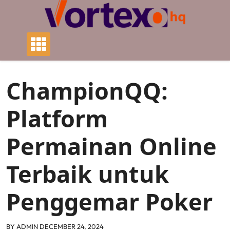
Skip
to
content
ChampionQQ:
Platform
Permainan Online
Terbaik untuk
Penggemar Poker
BY
ADMIN
DECEMBER 24, 2024