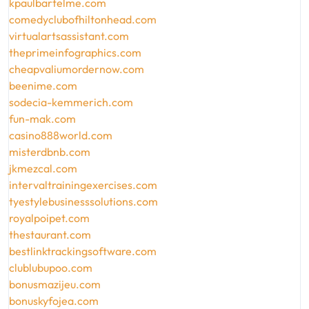
kpaulbartelme.com
comedyclubofhiltonhead.com
virtualartsassistant.com
theprimeinfographics.com
cheapvaliumordernow.com
beenime.com
sodecia-kemmerich.com
fun-mak.com
casino888world.com
misterdbnb.com
jkmezcal.com
intervaltrainingexercises.com
tyestylebusinesssolutions.com
royalpoipet.com
thestaurant.com
bestlinktrackingsoftware.com
clublubupoo.com
bonusmazijeu.com
bonuskyfojea.com