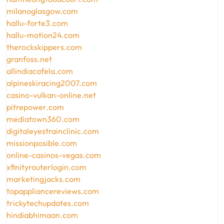
milanoglasgow.com
hallu-forte3.com
hallu-motion24.com
therockskippers.com
granfoss.net
allindiacafela.com
alpineskiracing2007.com
casino-vulkan-online.net
pitrepower.com
mediatown360.com
digitaleyestrainclinic.com
missionposible.com
online-casinos-vegas.com
xfinityrouterlogin.com
marketingjacks.com
topappliancereviews.com
trickytechupdates.com
hindiabhimaan.com