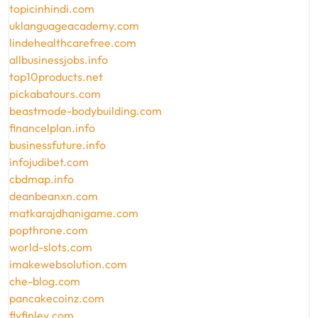
topicinhindi.com
uklanguageacademy.com
lindehealthcarefree.com
allbusinessjobs.info
top10products.net
pickabatours.com
beastmode-bodybuilding.com
financelplan.info
businessfuture.info
infojudibet.com
cbdmap.info
deanbeanxn.com
matkarajdhanigame.com
popthrone.com
world-slots.com
imakewebsolution.com
che-blog.com
pancakecoinz.com
flyfinley.com