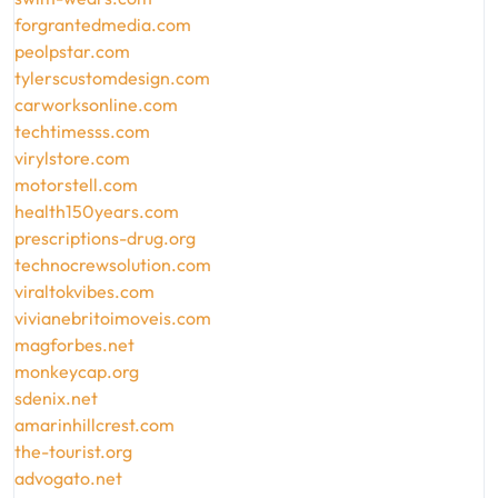
forgrantedmedia.com
peolpstar.com
tylerscustomdesign.com
carworksonline.com
techtimesss.com
virylstore.com
motorstell.com
health150years.com
prescriptions-drug.org
technocrewsolution.com
viraltokvibes.com
vivianebritoimoveis.com
magforbes.net
monkeycap.org
sdenix.net
amarinhillcrest.com
the-tourist.org
advogato.net