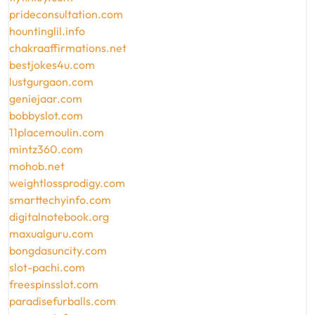
prideconsultation.com
hountinglil.info
chakraaffirmations.net
bestjokes4u.com
lustgurgaon.com
geniejaar.com
bobbyslot.com
11placemoulin.com
mintz360.com
mohob.net
weightlossprodigy.com
smarttechyinfo.com
digitalnotebook.org
maxualguru.com
bongdasuncity.com
slot-pachi.com
freespinsslot.com
paradisefurballs.com