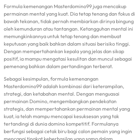
Formula kemenangan Masterdomino99 juga mencakup
permainan mental yang kuat. Dia tetap tenang dan fokus di
bawah tekanan, tidak pernah membiarkan dirinya bingung
oleh kemunduran atau tantangan. Ketangguhan mental ini
memungkinkannya untuk tetap tenang dan membuat
keputusan yang baik bahkan dalam situasi berisiko tinggi.
Dengan mempertahankan kepala yang jelas dan sikap
positif, ia mampu mengatasi kesulitan dan muncul sebagai
pemenang bahkan dalam pertandingan terberat.
Sebagai kesimpulan, formula kemenangan
Masterdomino99 adalah kombinasi dari keterampilan,
strategi, dan ketabahan mental. Dengan menguasai
permainan Domino, mengembangkan pendekatan
strategis, dan mempertahankan permainan mental yang
kuat, ia telah mampu mencapai kesuksesan yang tak
tertandingi di dunia domino kompetitif. Formulanya
berfungsi sebagai cetak biru bagi calon pemain yang ingin
mencapai tingkat keberhasilan yang sama dalam