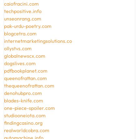
caiofracini.com
techpositive.info
unseonrang.com
pak-urdu-poetry.com
blogcetra.com
internetmarketingsolutions.co
ollystvs.com
globalnewscx.com
dogslives.com
pdfbookplanet.com
queenofrattan.com
thequeenofrattan.com
denohubpro.com
blades-knife.com
one-piece-spoiler.com
studiooneiota.com
findingcasino.org
realworldcobra.com
automachine.info