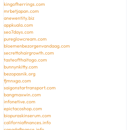
kingofherrings.com
mrbetjapan.com
anewentity.biz
appkuala.com
seo7days.com
pureglowcream.com
bloemenbezorgenvandaag.com
secrettohairgrowth.com
tasteofthaitogo.com
bunnynkitty.com
bezopasnik.org
fjmnxga.com
saigonstartransport.com
bangmaxwin.com
infonetive.com
epictacoshop.com
biopuraskinserum.com
californiafinances.info
canadafinance.info