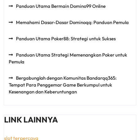
Panduan Utama Bermain Domino99 Online
Memahami Dasar-Dasar Dominoqq: Panduan Pemula
Panduan Utama Poker88: Strategi untuk Sukses
Panduan Utama Strategi Memenangkan Poker untuk
Pemula
Bergabunglah dengan Komunitas Bandarqq365:
Tempat Para Penggemar Game Berkumpul untuk
Kesenangan dan Keberuntungan
LINK LAINNYA
slot terpercaya