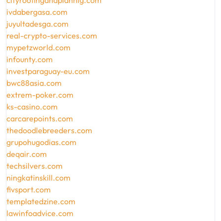
cityroofingandplannig.com
ivdabergasa.com
juyultadesga.com
real-crypto-services.com
mypetzworld.com
infounty.com
investparaguay-eu.com
bwc88asia.com
extrem-poker.com
ks-casino.com
carcarepoints.com
thedoodlebreeders.com
grupohugodias.com
deqair.com
techsilvers.com
ningkatinskill.com
fivsport.com
templatedzine.com
lawinfoadvice.com