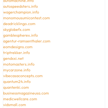
automachine.info
autospeedsters.info
wagerchampion.info
monomousumicontest.com
deadricklingo.com
skyglobefx.com
gamblespherex.info
agentur-ramsenthaler.com
eomdesigns.com
triptrekker.info
gendxxi.net
motomasters.info
mycarzone.info
vibecasaconcepts.com
quantum24.info
quantenki.com
businessmagazineusa.com
medicwellcare.com
vidsmall.com