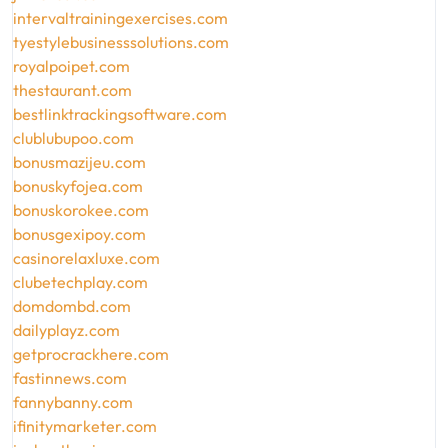
intervaltrainingexercises.com
tyestylebusinesssolutions.com
royalpoipet.com
thestaurant.com
bestlinktrackingsoftware.com
clublubupoo.com
bonusmazijeu.com
bonuskyfojea.com
bonuskorokee.com
bonusgexipoy.com
casinorelaxluxe.com
clubetechplay.com
domdombd.com
dailyplayz.com
getprocrackhere.com
fastinnews.com
fannybanny.com
ifinitymarketer.com