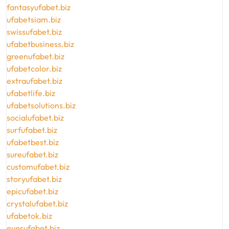
fantasyufabet.biz
ufabetsiam.biz
swissufabet.biz
ufabetbusiness.biz
greenufabet.biz
ufabetcolor.biz
extraufabet.biz
ufabetlife.biz
ufabetsolutions.biz
socialufabet.biz
surfufabet.biz
ufabetbest.biz
sureufabet.biz
customufabet.biz
storyufabet.biz
epicufabet.biz
crystalufabet.biz
ufabetok.biz
everufabet.biz