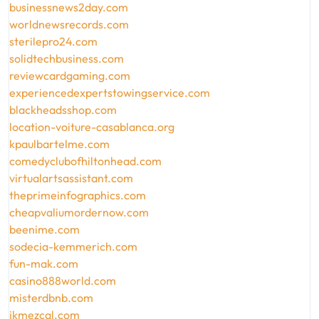
businessnews2day.com
worldnewsrecords.com
sterilepro24.com
solidtechbusiness.com
reviewcardgaming.com
experiencedexpertstowingservice.com
blackheadsshop.com
location-voiture-casablanca.org
kpaulbartelme.com
comedyclubofhiltonhead.com
virtualartsassistant.com
theprimeinfographics.com
cheapvaliumordernow.com
beenime.com
sodecia-kemmerich.com
fun-mak.com
casino888world.com
misterdbnb.com
jkmezcal.com