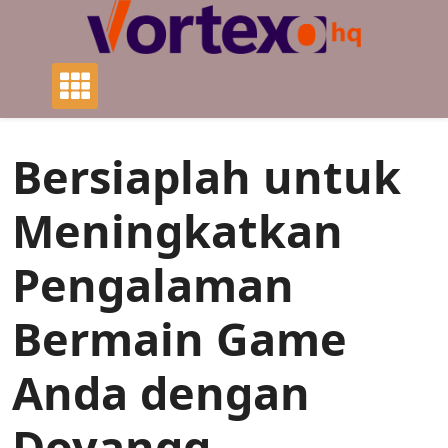
Skip
to
content
Bersiaplah untuk
Meningkatkan
Pengalaman
Bermain Game
Anda dengan
Doyanqq