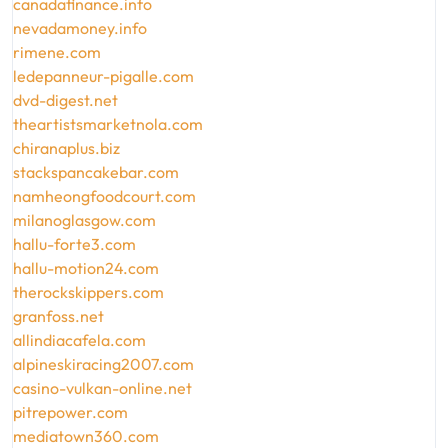
canadafinance.info
nevadamoney.info
rimene.com
ledepanneur-pigalle.com
dvd-digest.net
theartistsmarketnola.com
chiranaplus.biz
stackspancakebar.com
namheongfoodcourt.com
milanoglasgow.com
hallu-forte3.com
hallu-motion24.com
therockskippers.com
granfoss.net
allindiacafela.com
alpineskiracing2007.com
casino-vulkan-online.net
pitrepower.com
mediatown360.com