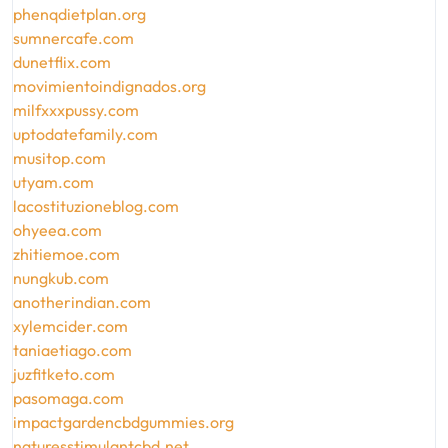
phenqdietplan.org
sumnercafe.com
dunetflix.com
movimientoindignados.org
milfxxxpussy.com
uptodatefamily.com
musitop.com
utyam.com
lacostituzioneblog.com
ohyeea.com
zhitiemoe.com
nungkub.com
anotherindian.com
xylemcider.com
taniaetiago.com
juzfitketo.com
pasomaga.com
impactgardencbdgummies.org
naturesstimulantcbd.net