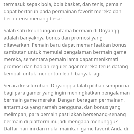
termasuk sepak bola, bola basket, dan tenis, pemain
dapat bertaruh pada permainan favorit mereka dan
berpotensi menang besar.
Salah satu keuntungan utama bermain di Doyanqq
adalah banyaknya bonus dan promosi yang
ditawarkan. Pemain baru dapat memanfaatkan bonus
sambutan untuk memulai pengalaman bermain game
mereka, sementara pemain lama dapat menikmati
promosi dan hadiah reguler agar mereka terus datang
kembali untuk menonton lebih banyak lagi.
Secara keseluruhan, Doyanqq adalah pilihan sempurna
bagi para gamer yang ingin meningkatkan pengalaman
bermain game mereka. Dengan beragam permainan,
antarmuka yang ramah pengguna, dan bonus yang
melimpah, para pemain pasti akan bersenang-senang
bermain di platform ini. Jadi mengapa menunggu?
Daftar hari ini dan mulai mainkan game favorit Anda di