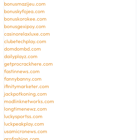
bonusmazijeu.com
bonuskyfojea.com
bonuskorokee.com
bonusgexipoy.com
casinorelaxluxe.com
clubetechplay.com
domdombd.com
dailyplayz.com
getprocrackhere.com
fastinnews.com
fannybanny.com
ifinitymarketer.com
jackpotkoning.com
modlinknetworks.com
longtimenewz.com
luckysportss.com
luckpeakplay.com
usamicronews.com
grofashion.com