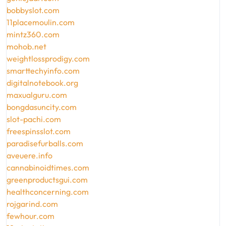
bobbyslot.com
11placemoulin.com
mintz360.com
mohob.net
weightlossprodigy.com
smarttechyinfo.com
digitalnotebook.org
maxualguru.com
bongdasuncity.com
slot-pachi.com
freespinsslot.com
paradisefurballs.com
aveuere.info
cannabinoidtimes.com
greenproductsgui.com
healthconcerning.com
rojgarind.com
fewhour.com