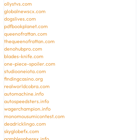
ollystvs.com
globalnewscx.com
dogslives.com
pdfbookplanet.com
queenofrattan.com
thequeenofrattan.com
denohubpro.com
blades-knife.com
one-piece-spoiler.com
studiooneiota.com
findingcasino.org
realworldcobra.com
automachine.info
autospeedsters.info
wagerchampion.info
monomousumicontest.com
deadricklingo.com
skyglobefx.com
gamblespherex.info