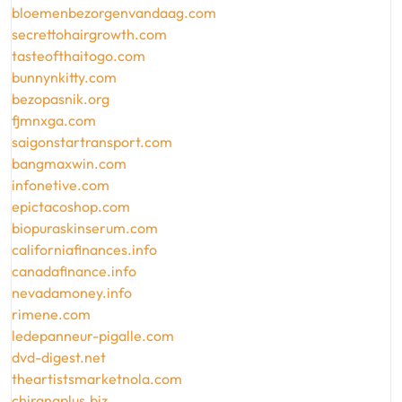
bloemenbezorgenvandaag.com
secrettohairgrowth.com
tasteofthaitogo.com
bunnynkitty.com
bezopasnik.org
fjmnxga.com
saigonstartransport.com
bangmaxwin.com
infonetive.com
epictacoshop.com
biopuraskinserum.com
californiafinances.info
canadafinance.info
nevadamoney.info
rimene.com
ledepanneur-pigalle.com
dvd-digest.net
theartistsmarketnola.com
chiranaplus.biz