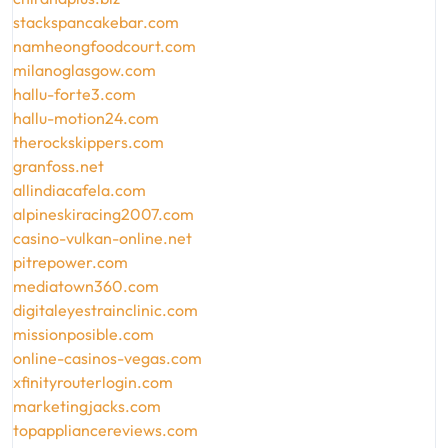
stackspancakebar.com
namheongfoodcourt.com
milanoglasgow.com
hallu-forte3.com
hallu-motion24.com
therockskippers.com
granfoss.net
allindiacafela.com
alpineskiracing2007.com
casino-vulkan-online.net
pitrepower.com
mediatown360.com
digitaleyestrainclinic.com
missionposible.com
online-casinos-vegas.com
xfinityrouterlogin.com
marketingjacks.com
topappliancereviews.com