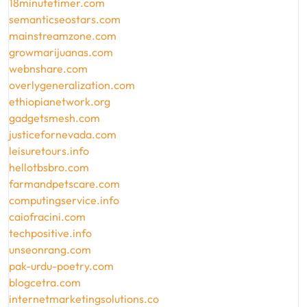
18minutetimer.com
semanticseostars.com
mainstreamzone.com
growmarijuanas.com
webnshare.com
overlygeneralization.com
ethiopianetwork.org
gadgetsmesh.com
justicefornevada.com
leisuretours.info
hellotbsbro.com
farmandpetscare.com
computingservice.info
caiofracini.com
techpositive.info
unseonrang.com
pak-urdu-poetry.com
blogcetra.com
internetmarketingsolutions.co