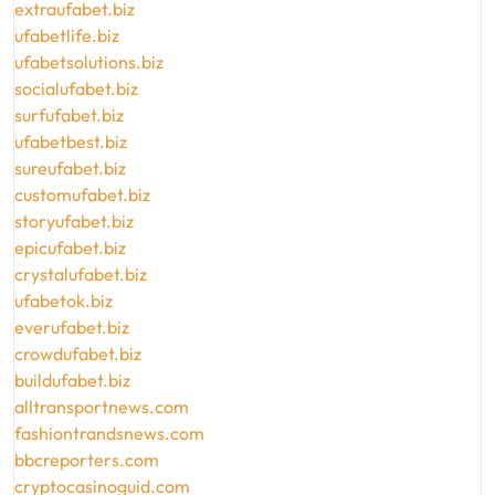
extraufabet.biz
ufabetlife.biz
ufabetsolutions.biz
socialufabet.biz
surfufabet.biz
ufabetbest.biz
sureufabet.biz
customufabet.biz
storyufabet.biz
epicufabet.biz
crystalufabet.biz
ufabetok.biz
everufabet.biz
crowdufabet.biz
buildufabet.biz
alltransportnews.com
fashiontrandsnews.com
bbcreporters.com
cryptocasinoguid.com