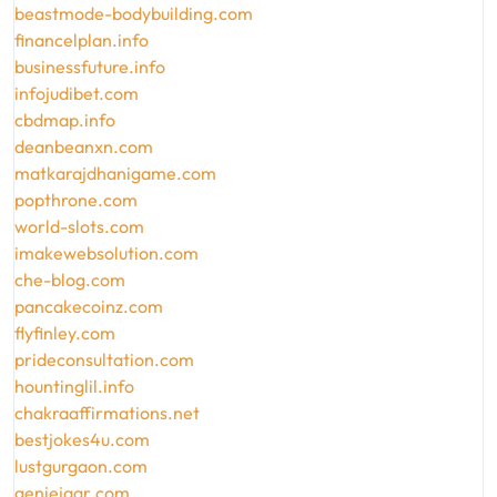
beastmode-bodybuilding.com
financelplan.info
businessfuture.info
infojudibet.com
cbdmap.info
deanbeanxn.com
matkarajdhanigame.com
popthrone.com
world-slots.com
imakewebsolution.com
che-blog.com
pancakecoinz.com
flyfinley.com
prideconsultation.com
hountinglil.info
chakraaffirmations.net
bestjokes4u.com
lustgurgaon.com
geniejaar.com