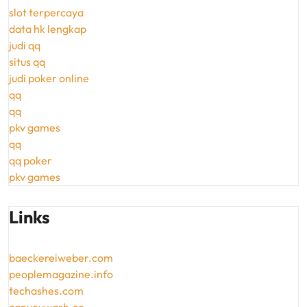
slot terpercaya
data hk lengkap
judi qq
situs qq
judi poker online
qq
qq
pkv games
qq
qq poker
pkv games
Links
baeckereiweber.com
peoplemagazine.info
techashes.com