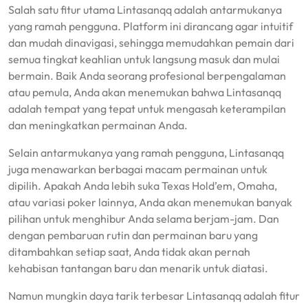
Salah satu fitur utama Lintasanqq adalah antarmukanya
yang ramah pengguna. Platform ini dirancang agar intuitif
dan mudah dinavigasi, sehingga memudahkan pemain dari
semua tingkat keahlian untuk langsung masuk dan mulai
bermain. Baik Anda seorang profesional berpengalaman
atau pemula, Anda akan menemukan bahwa Lintasanqq
adalah tempat yang tepat untuk mengasah keterampilan
dan meningkatkan permainan Anda.
Selain antarmukanya yang ramah pengguna, Lintasanqq
juga menawarkan berbagai macam permainan untuk
dipilih. Apakah Anda lebih suka Texas Hold’em, Omaha,
atau variasi poker lainnya, Anda akan menemukan banyak
pilihan untuk menghibur Anda selama berjam-jam. Dan
dengan pembaruan rutin dan permainan baru yang
ditambahkan setiap saat, Anda tidak akan pernah
kehabisan tantangan baru dan menarik untuk diatasi.
Namun mungkin daya tarik terbesar Lintasanqq adalah fitur