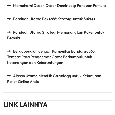
Memahami Dasar-Dasar Dominoqq: Panduan Pemula
Panduan Utama Poker88: Strategi untuk Sukses
Panduan Utama Strategi Memenangkan Poker untuk
Pemula
Bergabunglah dengan Komunitas Bandarqq365:
Tempat Para Penggemar Game Berkumpul untuk
Kesenangan dan Keberuntungan
Alasan Utama Memilih Garudaqq untuk Kebutuhan
Poker Online Anda
LINK LAINNYA