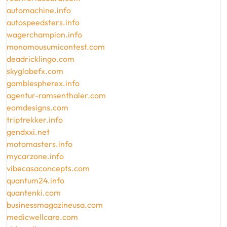
automachine.info
autospeedsters.info
wagerchampion.info
monomousumicontest.com
deadricklingo.com
skyglobefx.com
gamblespherex.info
agentur-ramsenthaler.com
eomdesigns.com
triptrekker.info
gendxxi.net
motomasters.info
mycarzone.info
vibecasaconcepts.com
quantum24.info
quantenki.com
businessmagazineusa.com
medicwellcare.com