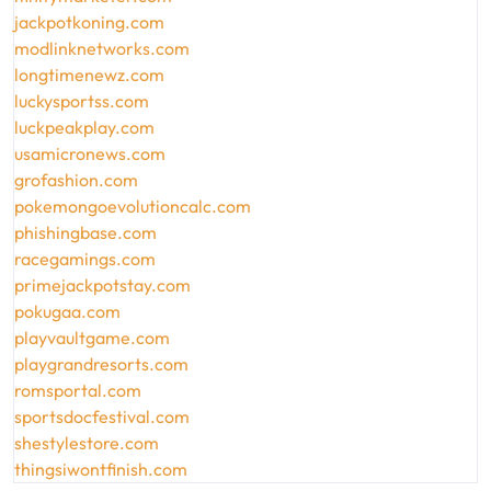
jackpotkoning.com
modlinknetworks.com
longtimenewz.com
luckysportss.com
luckpeakplay.com
usamicronews.com
grofashion.com
pokemongoevolutioncalc.com
phishingbase.com
racegamings.com
primejackpotstay.com
pokugaa.com
playvaultgame.com
playgrandresorts.com
romsportal.com
sportsdocfestival.com
shestylestore.com
thingsiwontfinish.com