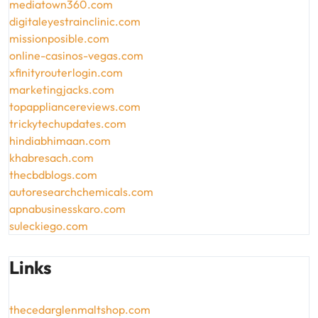
mediatown360.com
digitaleyestrainclinic.com
missionposible.com
online-casinos-vegas.com
xfinityrouterlogin.com
marketingjacks.com
topappliancereviews.com
trickytechupdates.com
hindiabhimaan.com
khabresach.com
thecbdblogs.com
autoresearchchemicals.com
apnabusinesskaro.com
suleckiego.com
Links
thecedarglenmaltshop.com