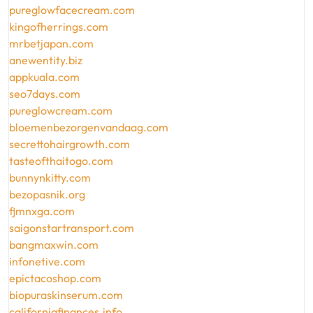
pureglowfacecream.com
kingofherrings.com
mrbetjapan.com
anewentity.biz
appkuala.com
seo7days.com
pureglowcream.com
bloemenbezorgenvandaag.com
secrettohairgrowth.com
tasteofthaitogo.com
bunnynkitty.com
bezopasnik.org
fjmnxga.com
saigonstartransport.com
bangmaxwin.com
infonetive.com
epictacoshop.com
biopuraskinserum.com
californiafinances.info