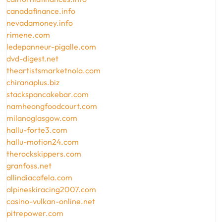
canadafinance.info
nevadamoney.info
rimene.com
ledepanneur-pigalle.com
dvd-digest.net
theartistsmarketnola.com
chiranaplus.biz
stackspancakebar.com
namheongfoodcourt.com
milanoglasgow.com
hallu-forte3.com
hallu-motion24.com
therockskippers.com
granfoss.net
allindiacafela.com
alpineskiracing2007.com
casino-vulkan-online.net
pitrepower.com