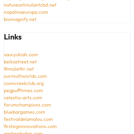
naturesstimulantcbd.net
nopalinaeuropa.com
biomagnify.net
Links
saucyukiah.com
beikastreet.net
filmizlettir.net
ourmultiworlds.com
cooncreekclub.org
pegpufftimes.com
celestia-arts.com
forumchampions.com
bluebargames.com
festivaldelamalou.com
firstsigninnovations.com
garberdodge.com