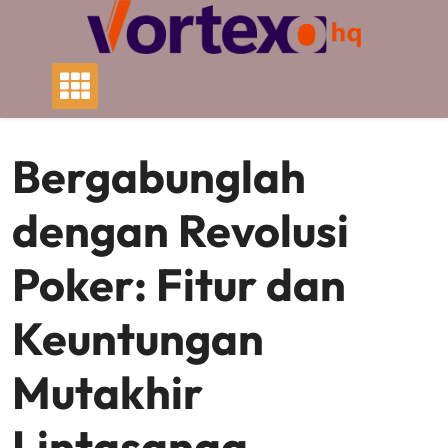
Skip
to
content
Bergabunglah
dengan Revolusi
Poker: Fitur dan
Keuntungan
Mutakhir
Lintasanqq