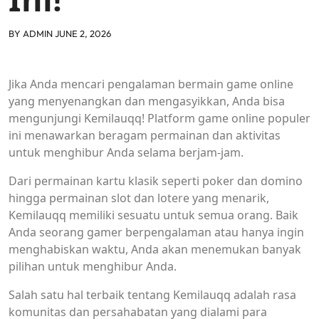
BY
ADMIN
JUNE 2, 2026
Jika Anda mencari pengalaman bermain game online
yang menyenangkan dan mengasyikkan, Anda bisa
mengunjungi Kemilauqq! Platform game online populer
ini menawarkan beragam permainan dan aktivitas
untuk menghibur Anda selama berjam-jam.
Dari permainan kartu klasik seperti poker dan domino
hingga permainan slot dan lotere yang menarik,
Kemilauqq memiliki sesuatu untuk semua orang. Baik
Anda seorang gamer berpengalaman atau hanya ingin
menghabiskan waktu, Anda akan menemukan banyak
pilihan untuk menghibur Anda.
Salah satu hal terbaik tentang Kemilauqq adalah rasa
komunitas dan persahabatan yang dialami para