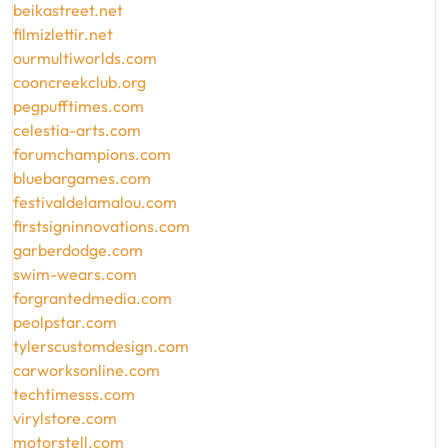
beikastreet.net
filmizlettir.net
ourmultiworlds.com
cooncreekclub.org
pegpufftimes.com
celestia-arts.com
forumchampions.com
bluebargames.com
festivaldelamalou.com
firstsigninnovations.com
garberdodge.com
swim-wears.com
forgrantedmedia.com
peolpstar.com
tylerscustomdesign.com
carworksonline.com
techtimesss.com
virylstore.com
motorstell.com