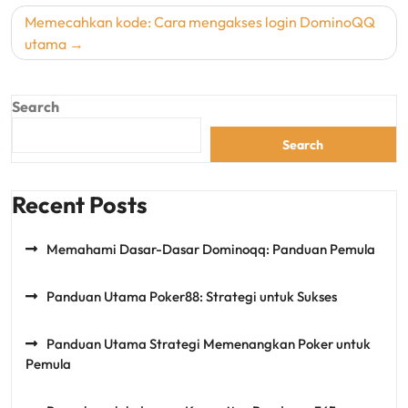
Memecahkan kode: Cara mengakses login DominoQQ
utama
Search
Search
Recent Posts
Memahami Dasar-Dasar Dominoqq: Panduan Pemula
Panduan Utama Poker88: Strategi untuk Sukses
Panduan Utama Strategi Memenangkan Poker untuk
Pemula