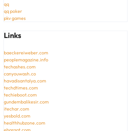
qq
qq poker
pkv games
Links
baeckereiweber.com
peoplemagazine.info
techashes.com
canyouwash.co
havadisantalya.com
techdtimes.com
techieboot.com
gundembalikesir.com
itechar.com
yesbold.com
healthhubzone.com
ebaraat.com