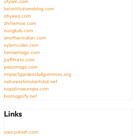
utyam.com
lacostituzioneblog.com
ohyeea.com
zhitiemoe.com
nungkub.com
anotherindian.com
xylemcider.com
taniaetiago.com
juzfitketo.com
pasomaga.com
impactgardencbdgummies.org
naturesstimulantcbd.net
nopalinaeuropa.com
biomagnify.net
Links
saucyukiah.com