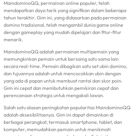
MaindominoQQ, permainan online populer, telah
mendapatkan daya tarik yang signifikan dalam beberapa
tahun terakhir. Gim ini, yang didasarkan pada permainan
domino tradisional, telah mengambil dunia game online
dengan gameplay yang mudah dipelajari dan fitur-fitur
menarik.
MaindominoQQ adalah permainan multipemain yang
memungkinkan pemain untuk bersaing satu sama lain
secara real-time. Pemain dibagikan satu set ubin domino,
dan tujuannya adalah untuk mencocokkan ubin dengan
yang ada di papan untuk membuat rantai dan skor poin.
Gim ini cepat dan membutuhkan pemikiran cepat dan
perencanaan strategis untuk mengakali lawan.
Salah satu alasan peningkatan popularitas MaindominoQQ
adalah aksesibilitasnya. Gim ini dapat dimainkan di
berbagai perangkat, termasuk smartphone, tablet, dan
komputer, memudahkan pemain untuk menikmati