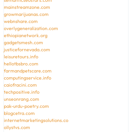
semanticseostars.com
mainstreamzone.com
growmarijuanas.com
webnshare.com
overlygeneralization.com
ethiopianetwork.org
gadgetsmesh.com
justicefornevada.com
leisuretours.info
hellotbsbro.com
farmandpetscare.com
computingservice.info
caiofracini.com
techpositive.info
unseonrang.com
pak-urdu-poetry.com
blogcetra.com
internetmarketingsolutions.co
ollystvs.com