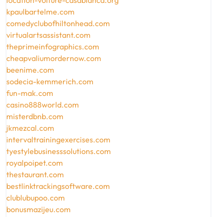
location-voiture-casablanca.org
kpaulbartelme.com
comedyclubofhiltonhead.com
virtualartsassistant.com
theprimeinfographics.com
cheapvaliumordernow.com
beenime.com
sodecia-kemmerich.com
fun-mak.com
casino888world.com
misterdbnb.com
jkmezcal.com
intervaltrainingexercises.com
tyestylebusinesssolutions.com
royalpoipet.com
thestaurant.com
bestlinktrackingsoftware.com
clublubupoo.com
bonusmazijeu.com