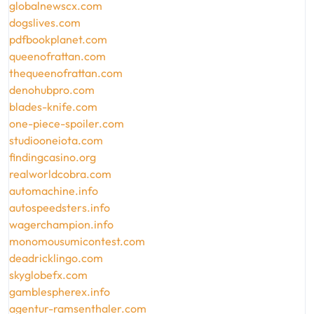
globalnewscx.com
dogslives.com
pdfbookplanet.com
queenofrattan.com
thequeenofrattan.com
denohubpro.com
blades-knife.com
one-piece-spoiler.com
studiooneiota.com
findingcasino.org
realworldcobra.com
automachine.info
autospeedsters.info
wagerchampion.info
monomousumicontest.com
deadricklingo.com
skyglobefx.com
gamblespherex.info
agentur-ramsenthaler.com