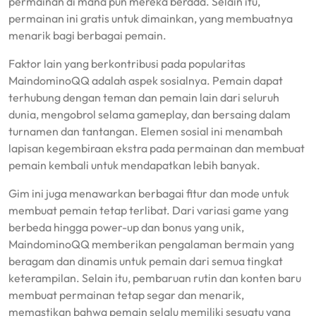
permainan di mana pun mereka berada. Selain itu,
permainan ini gratis untuk dimainkan, yang membuatnya
menarik bagi berbagai pemain.
Faktor lain yang berkontribusi pada popularitas
MaindominoQQ adalah aspek sosialnya. Pemain dapat
terhubung dengan teman dan pemain lain dari seluruh
dunia, mengobrol selama gameplay, dan bersaing dalam
turnamen dan tantangan. Elemen sosial ini menambah
lapisan kegembiraan ekstra pada permainan dan membuat
pemain kembali untuk mendapatkan lebih banyak.
Gim ini juga menawarkan berbagai fitur dan mode untuk
membuat pemain tetap terlibat. Dari variasi game yang
berbeda hingga power-up dan bonus yang unik,
MaindominoQQ memberikan pengalaman bermain yang
beragam dan dinamis untuk pemain dari semua tingkat
keterampilan. Selain itu, pembaruan rutin dan konten baru
membuat permainan tetap segar dan menarik,
memastikan bahwa pemain selalu memiliki sesuatu yang