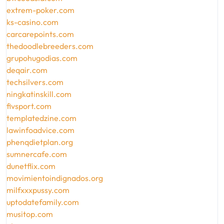
extrem-poker.com
ks-casino.com
carcarepoints.com
thedoodlebreeders.com
grupohugodias.com
deqair.com
techsilvers.com
ningkatinskill.com
fivsport.com
templatedzine.com
lawinfoadvice.com
phenqdietplan.org
sumnercafe.com
dunetflix.com
movimientoindignados.org
milfxxxpussy.com
uptodatefamily.com
musitop.com