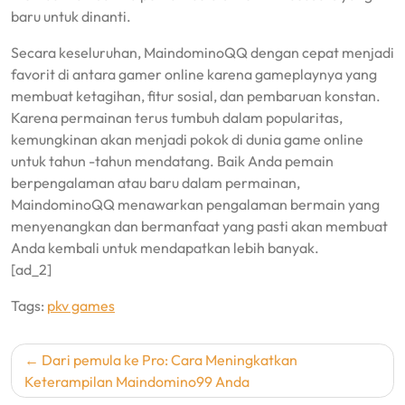
baru untuk dinanti.
Secara keseluruhan, MaindominoQQ dengan cepat menjadi
favorit di antara gamer online karena gameplaynya yang
membuat ketagihan, fitur sosial, dan pembaruan konstan.
Karena permainan terus tumbuh dalam popularitas,
kemungkinan akan menjadi pokok di dunia game online
untuk tahun -tahun mendatang. Baik Anda pemain
berpengalaman atau baru dalam permainan,
MaindominoQQ menawarkan pengalaman bermain yang
menyenangkan dan bermanfaat yang pasti akan membuat
Anda kembali untuk mendapatkan lebih banyak.
[ad_2]
Tags:
pkv games
Post
Dari pemula ke Pro: Cara Meningkatkan
navigation
Keterampilan Maindomino99 Anda