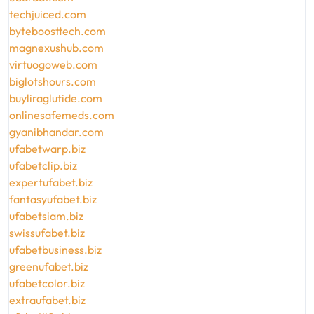
techjuiced.com
byteboosttech.com
magnexushub.com
virtuogoweb.com
biglotshours.com
buyliraglutide.com
onlinesafemeds.com
gyanibhandar.com
ufabetwarp.biz
ufabetclip.biz
expertufabet.biz
fantasyufabet.biz
ufabetsiam.biz
swissufabet.biz
ufabetbusiness.biz
greenufabet.biz
ufabetcolor.biz
extraufabet.biz