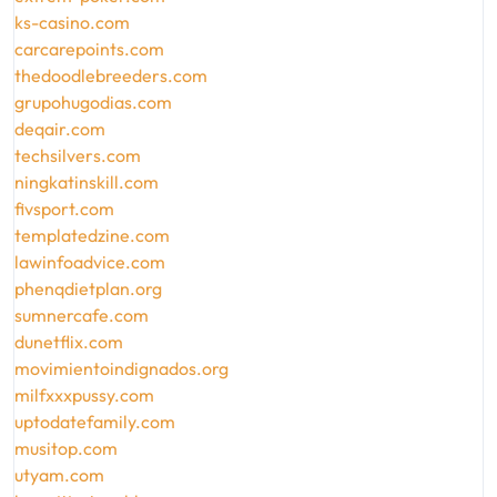
ks-casino.com
carcarepoints.com
thedoodlebreeders.com
grupohugodias.com
deqair.com
techsilvers.com
ningkatinskill.com
fivsport.com
templatedzine.com
lawinfoadvice.com
phenqdietplan.org
sumnercafe.com
dunetflix.com
movimientoindignados.org
milfxxxpussy.com
uptodatefamily.com
musitop.com
utyam.com