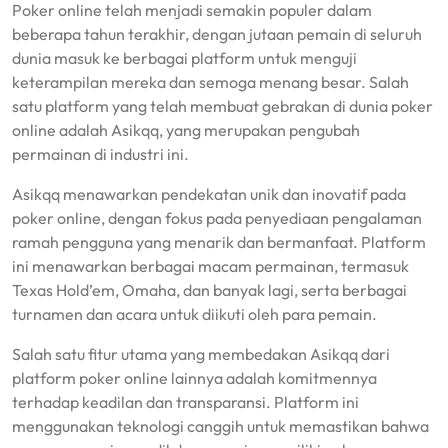
Poker online telah menjadi semakin populer dalam
beberapa tahun terakhir, dengan jutaan pemain di seluruh
dunia masuk ke berbagai platform untuk menguji
keterampilan mereka dan semoga menang besar. Salah
satu platform yang telah membuat gebrakan di dunia poker
online adalah Asikqq, yang merupakan pengubah
permainan di industri ini.
Asikqq menawarkan pendekatan unik dan inovatif pada
poker online, dengan fokus pada penyediaan pengalaman
ramah pengguna yang menarik dan bermanfaat. Platform
ini menawarkan berbagai macam permainan, termasuk
Texas Hold’em, Omaha, dan banyak lagi, serta berbagai
turnamen dan acara untuk diikuti oleh para pemain.
Salah satu fitur utama yang membedakan Asikqq dari
platform poker online lainnya adalah komitmennya
terhadap keadilan dan transparansi. Platform ini
menggunakan teknologi canggih untuk memastikan bahwa