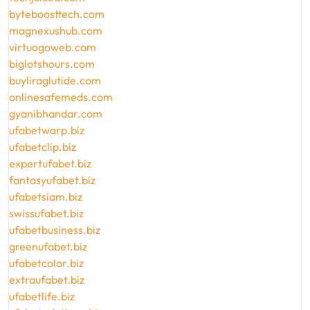
byteboosttech.com
magnexushub.com
virtuogoweb.com
biglotshours.com
buyliraglutide.com
onlinesafemeds.com
gyanibhandar.com
ufabetwarp.biz
ufabetclip.biz
expertufabet.biz
fantasyufabet.biz
ufabetsiam.biz
swissufabet.biz
ufabetbusiness.biz
greenufabet.biz
ufabetcolor.biz
extraufabet.biz
ufabetlife.biz