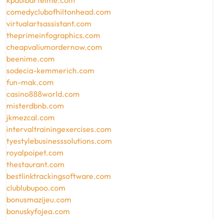
kpaulbartelme.com
comedyclubofhiltonhead.com
virtualartsassistant.com
theprimeinfographics.com
cheapvaliumordernow.com
beenime.com
sodecia-kemmerich.com
fun-mak.com
casino888world.com
misterdbnb.com
jkmezcal.com
intervaltrainingexercises.com
tyestylebusinesssolutions.com
royalpoipet.com
thestaurant.com
bestlinktrackingsoftware.com
clublubupoo.com
bonusmazijeu.com
bonuskyfojea.com