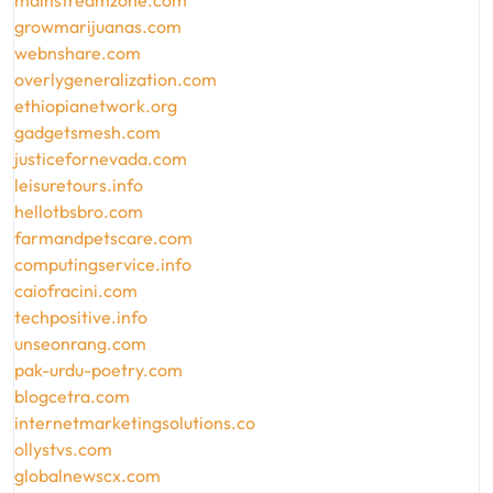
mainstreamzone.com
growmarijuanas.com
webnshare.com
overlygeneralization.com
ethiopianetwork.org
gadgetsmesh.com
justicefornevada.com
leisuretours.info
hellotbsbro.com
farmandpetscare.com
computingservice.info
caiofracini.com
techpositive.info
unseonrang.com
pak-urdu-poetry.com
blogcetra.com
internetmarketingsolutions.co
ollystvs.com
globalnewscx.com