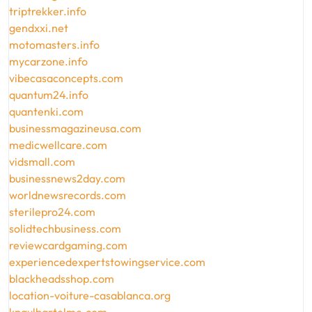
triptrekker.info
gendxxi.net
motomasters.info
mycarzone.info
vibecasaconcepts.com
quantum24.info
quantenki.com
businessmagazineusa.com
medicwellcare.com
vidsmall.com
businessnews2day.com
worldnewsrecords.com
sterilepro24.com
solidtechbusiness.com
reviewcardgaming.com
experiencedexpertstowingservice.com
blackheadsshop.com
location-voiture-casablanca.org