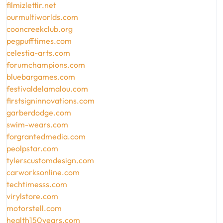
filmizlettir.net
ourmultiworlds.com
cooncreekclub.org
pegpufftimes.com
celestia-arts.com
forumchampions.com
bluebargames.com
festivaldelamalou.com
firstsigninnovations.com
garberdodge.com
swim-wears.com
forgrantedmedia.com
peolpstar.com
tylerscustomdesign.com
carworksonline.com
techtimesss.com
virylstore.com
motorstell.com
health150years.com