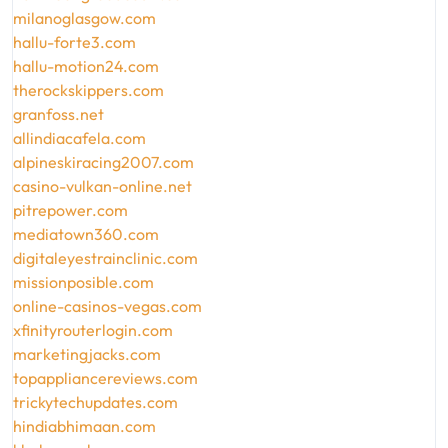
milanoglasgow.com
hallu-forte3.com
hallu-motion24.com
therockskippers.com
granfoss.net
allindiacafela.com
alpineskiracing2007.com
casino-vulkan-online.net
pitrepower.com
mediatown360.com
digitaleyestrainclinic.com
missionposible.com
online-casinos-vegas.com
xfinityrouterlogin.com
marketingjacks.com
topappliancereviews.com
trickytechupdates.com
hindiabhimaan.com