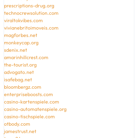
prescriptions-drug.org
technocrewsolution.com
viraltokvibes.com
vivianebritoimoveis.com
magforbes.net
monkeycap.org
sdenix.net
amarinhillcrest.com
the-tourist.org
advogato.net
isafebag.net
bloombergz.com
enterpriseboosts.com
casino-kartenspiele.com
casino-automatenspiele.org
casino-tischspiele.com
otbody.com
jamestrust.net