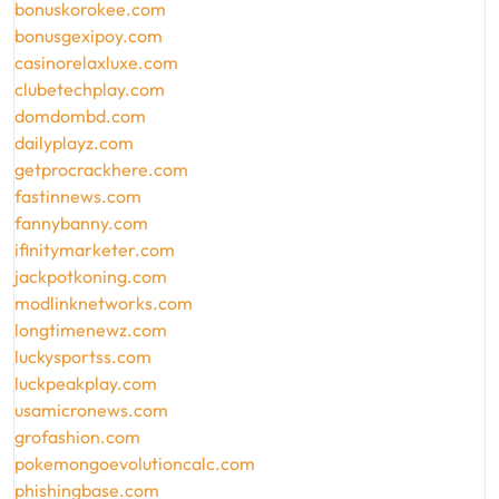
bonuskorokee.com
bonusgexipoy.com
casinorelaxluxe.com
clubetechplay.com
domdombd.com
dailyplayz.com
getprocrackhere.com
fastinnews.com
fannybanny.com
ifinitymarketer.com
jackpotkoning.com
modlinknetworks.com
longtimenewz.com
luckysportss.com
luckpeakplay.com
usamicronews.com
grofashion.com
pokemongoevolutioncalc.com
phishingbase.com