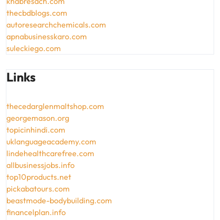
khabresach.com
thecbdblogs.com
autoresearchchemicals.com
apnabusinesskaro.com
suleckiego.com
Links
thecedarglenmaltshop.com
georgemason.org
topicinhindi.com
uklanguageacademy.com
lindehealthcarefree.com
allbusinessjobs.info
top10products.net
pickabatours.com
beastmode-bodybuilding.com
financelplan.info