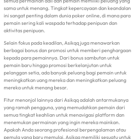
semua permainan adil dan pemain memiliki peluang yang
sama untuk menang. Tingkat kepercayaan dan keandalan
ini sangat penting dalam dunia poker online, di mana para
pemain sering kali waspada terhadap penipuan dan
aktivitas penipuan.
Selain fokus pada keadilan, Asikqq juga menawarkan
berbagai bonus dan promosi untuk memberi penghargaan
kepada para pemainnya. Dari bonus sambutan untuk
pemain baru hingga promosi berkelanjutan untuk
pelanggan setia, ada banyak peluang bagi pemain untuk
meningkatkan uang mereka dan meningkatkan peluang
mereka untuk menang besar.
Fitur menonjol lainnya dari Asikqq adalah antarmukanya
yang ramah pengguna, yang memudahkan pemain dari
semua tingkat keahlian untuk menavigasi platform dan
menemukan permainan yang ingin mereka mainkan.
Apakah Anda seorang profesional berpengalaman atau
pemula yang baru memulai, Asikqq memiliki sesuatu untuk