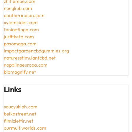
zhitiemoe.com
nungkub.com
anotherindian.com
xylemcider.com
taniaetiago.com
juzfitketo.com
pasomaga.com
impactgardencbdgummies.org
naturesstimulantcbd.net
nopalinaeuropa.com
biomagnify.net
Links
saucyukiah.com
beikastreet.net
filmizlettir.net
ourmultiworlds.com