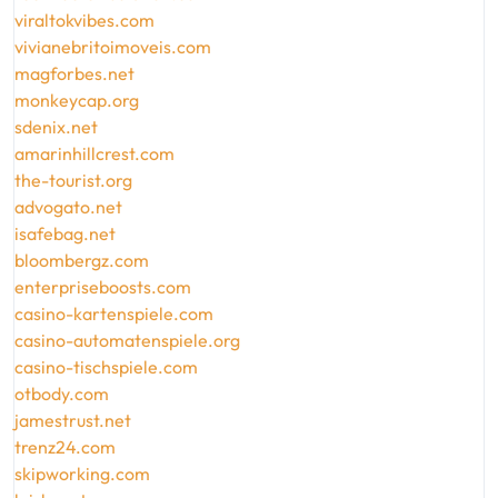
viraltokvibes.com
vivianebritoimoveis.com
magforbes.net
monkeycap.org
sdenix.net
amarinhillcrest.com
the-tourist.org
advogato.net
isafebag.net
bloombergz.com
enterpriseboosts.com
casino-kartenspiele.com
casino-automatenspiele.org
casino-tischspiele.com
otbody.com
jamestrust.net
trenz24.com
skipworking.com