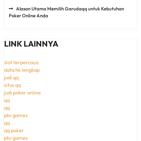
Alasan Utama Memilih Garudaqq untuk Kebutuhan
Poker Online Anda
LINK LAINNYA
slot terpercaya
data hk lengkap
judi qq
situs qq
judi poker online
qq
qq
pkv games
qq
qq poker
pkv games