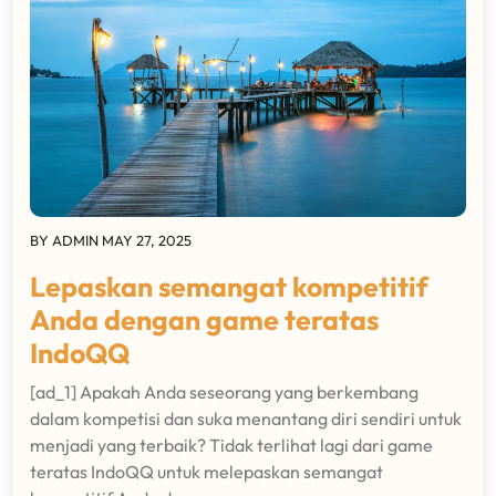
BY
ADMIN
MAY 27, 2025
Lepaskan semangat kompetitif
Anda dengan game teratas
IndoQQ
[ad_1] Apakah Anda seseorang yang berkembang
dalam kompetisi dan suka menantang diri sendiri untuk
menjadi yang terbaik? Tidak terlihat lagi dari game
teratas IndoQQ untuk melepaskan semangat