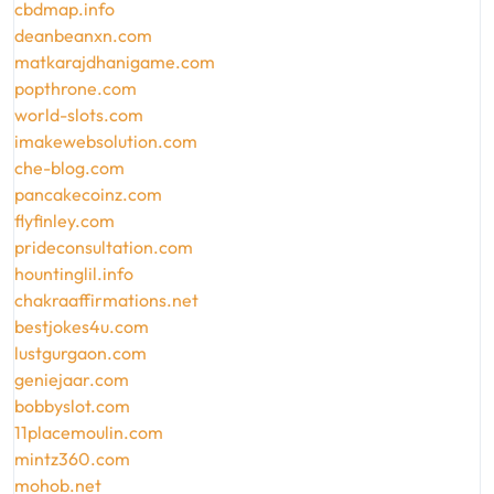
cbdmap.info
deanbeanxn.com
matkarajdhanigame.com
popthrone.com
world-slots.com
imakewebsolution.com
che-blog.com
pancakecoinz.com
flyfinley.com
prideconsultation.com
hountinglil.info
chakraaffirmations.net
bestjokes4u.com
lustgurgaon.com
geniejaar.com
bobbyslot.com
11placemoulin.com
mintz360.com
mohob.net