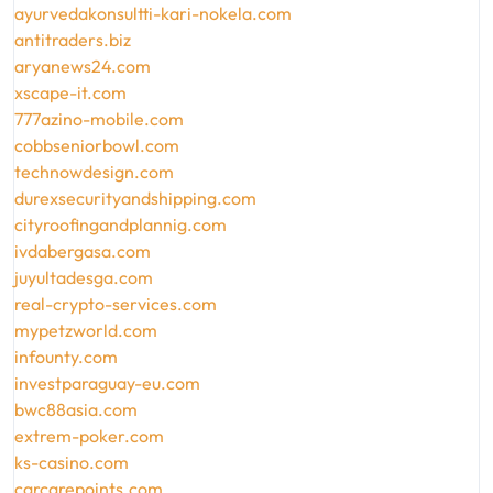
ayurvedakonsultti-kari-nokela.com
antitraders.biz
aryanews24.com
xscape-it.com
777azino-mobile.com
cobbseniorbowl.com
technowdesign.com
durexsecurityandshipping.com
cityroofingandplannig.com
ivdabergasa.com
juyultadesga.com
real-crypto-services.com
mypetzworld.com
infounty.com
investparaguay-eu.com
bwc88asia.com
extrem-poker.com
ks-casino.com
carcarepoints.com