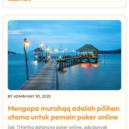
BY
ADMIN
MAY 30, 2025
Mengapa murahqq adalah pilihan
utama untuk pemain poker online
[ad_1] Ketika datang ke poker online, ada banyak