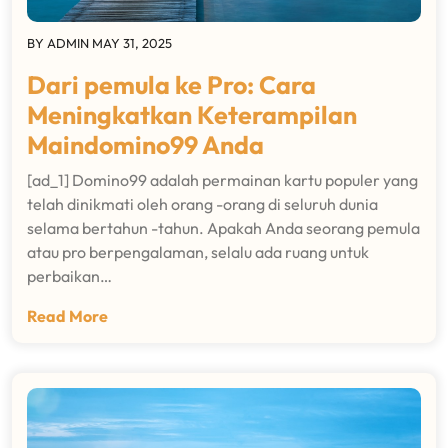
BY
ADMIN
MAY 31, 2025
Dari pemula ke Pro: Cara
Meningkatkan Keterampilan
Maindomino99 Anda
[ad_1] Domino99 adalah permainan kartu populer yang
telah dinikmati oleh orang -orang di seluruh dunia
selama bertahun -tahun. Apakah Anda seorang pemula
atau pro berpengalaman, selalu ada ruang untuk
perbaikan…
Read More