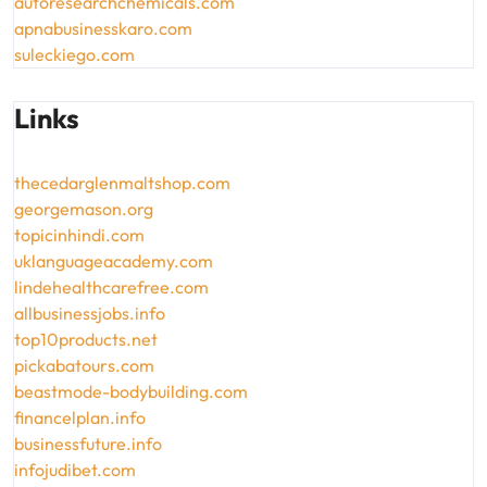
autoresearchchemicals.com
apnabusinesskaro.com
suleckiego.com
Links
thecedarglenmaltshop.com
georgemason.org
topicinhindi.com
uklanguageacademy.com
lindehealthcarefree.com
allbusinessjobs.info
top10products.net
pickabatours.com
beastmode-bodybuilding.com
financelplan.info
businessfuture.info
infojudibet.com