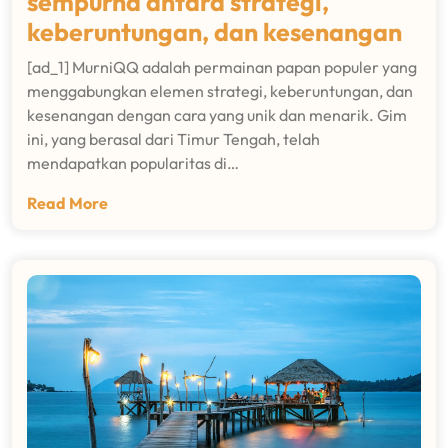
sempurna antara strategi,
keberuntungan, dan kesenangan
[ad_1] MurniQQ adalah permainan papan populer yang
menggabungkan elemen strategi, keberuntungan, dan
kesenangan dengan cara yang unik dan menarik. Gim
ini, yang berasal dari Timur Tengah, telah
mendapatkan popularitas di…
Read More