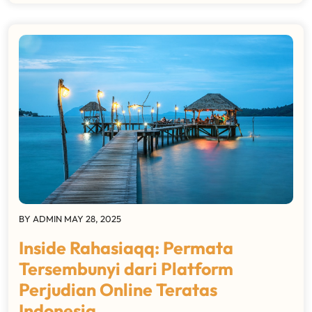
BY
ADMIN
MAY 28, 2025
Inside Rahasiaqq: Permata
Tersembunyi dari Platform
Perjudian Online Teratas
Indonesia